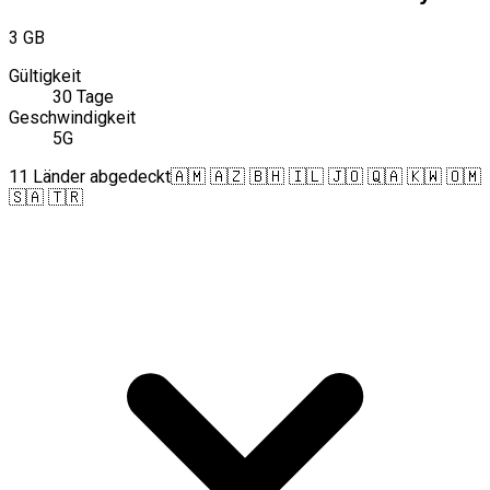
3 GB
Gültigkeit
30 Tage
Geschwindigkeit
5G
11 Länder abgedeckt
🇦🇲 🇦🇿 🇧🇭 🇮🇱 🇯🇴 🇶🇦 🇰🇼 🇴🇲
🇸🇦 🇹🇷