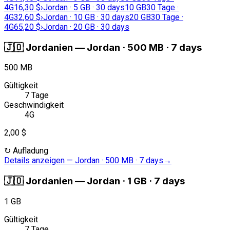
4G
16,30 $
›
Jordan · 5 GB · 30 days
10 GB
30 Tage ·
4G
32,60 $
›
Jordan · 10 GB · 30 days
20 GB
30 Tage ·
4G
65,20 $
›
Jordan · 20 GB · 30 days
🇯🇴
Jordanien
—
Jordan · 500 MB · 7 days
500 MB
Gültigkeit
7 Tage
Geschwindigkeit
4G
2,00 $
↻
Aufladung
Details anzeigen
—
Jordan · 500 MB · 7 days
→
🇯🇴
Jordanien
—
Jordan · 1 GB · 7 days
1 GB
Gültigkeit
7 Tage