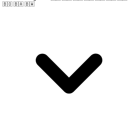
🇧🇴 🇧🇦 🇧🇼