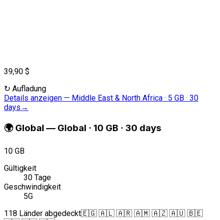
39,90 $
↻
Aufladung
Details anzeigen
—
Middle East & North Africa · 5 GB · 30
days
→
🌍
Global
—
Global · 10 GB · 30 days
10 GB
Gültigkeit
30 Tage
Geschwindigkeit
5G
118 Länder abgedeckt
🇪🇬 🇦🇱 🇦🇷 🇦🇲 🇦🇿 🇦🇺 🇧🇪