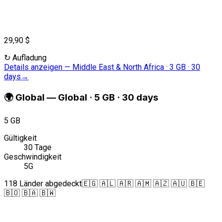
29,90 $
↻
Aufladung
Details anzeigen
—
Middle East & North Africa · 3 GB · 30
days
→
🌍
Global
—
Global · 5 GB · 30 days
5 GB
Gültigkeit
30 Tage
Geschwindigkeit
5G
118 Länder abgedeckt
🇪🇬 🇦🇱 🇦🇷 🇦🇲 🇦🇿 🇦🇺 🇧🇪
🇧🇴 🇧🇦 🇧🇼