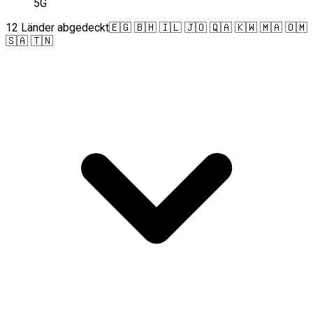
5G
12 Länder abgedeckt
🇪🇬 🇧🇭 🇮🇱 🇯🇴 🇶🇦 🇰🇼 🇲🇦 🇴🇲
🇸🇦 🇹🇳