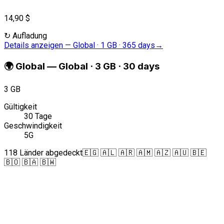
14,90 $
↻
Aufladung
Details anzeigen
—
Global · 1 GB · 365 days
→
🌍
Global
—
Global · 3 GB · 30 days
3 GB
Gültigkeit
30 Tage
Geschwindigkeit
5G
118 Länder abgedeckt
🇪🇬 🇦🇱 🇦🇷 🇦🇲 🇦🇿 🇦🇺 🇧🇪
🇧🇴 🇧🇦 🇧🇼