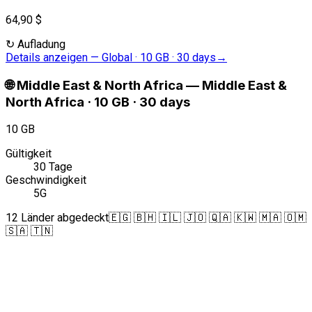
64,90 $
↻
Aufladung
Details anzeigen
—
Global · 10 GB · 30 days
→
🌐
Middle East & North Africa
—
Middle East &
North Africa · 10 GB · 30 days
10 GB
Gültigkeit
30 Tage
Geschwindigkeit
5G
12 Länder abgedeckt
🇪🇬 🇧🇭 🇮🇱 🇯🇴 🇶🇦 🇰🇼 🇲🇦 🇴🇲
🇸🇦 🇹🇳