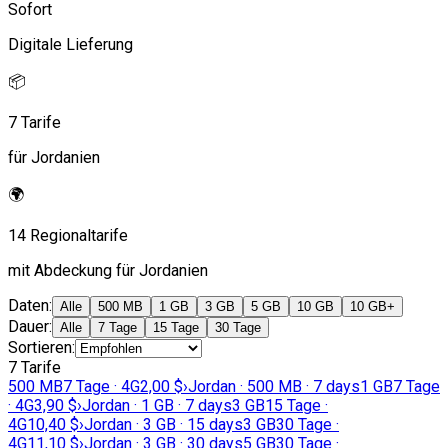
Sofort
Digitale Lieferung
📦
7 Tarife
für Jordanien
🌍
14 Regionaltarife
mit Abdeckung für Jordanien
Daten
:
Alle
500 MB
1 GB
3 GB
5 GB
10 GB
10 GB+
Dauer
:
Alle
7 Tage
15 Tage
30 Tage
Sortieren
:
7 Tarife
500 MB
7 Tage · 4G
2,00 $
›
Jordan · 500 MB · 7 days
1 GB
7 Tage
· 4G
3,90 $
›
Jordan · 1 GB · 7 days
3 GB
15 Tage ·
4G
10,40 $
›
Jordan · 3 GB · 15 days
3 GB
30 Tage ·
4G
11,10 $
›
Jordan · 3 GB · 30 days
5 GB
30 Tage ·