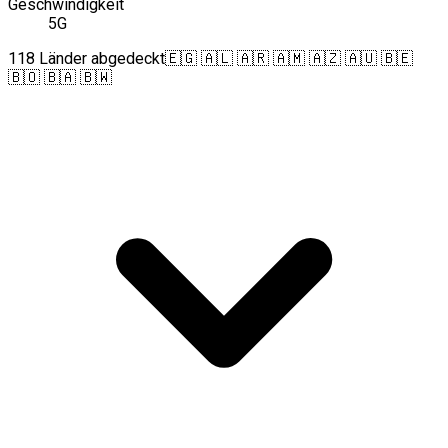
Geschwindigkeit
5G
118 Länder abgedeckt
🇪🇬 🇦🇱 🇦🇷 🇦🇲 🇦🇿 🇦🇺 🇧🇪
🇧🇴 🇧🇦 🇧🇼