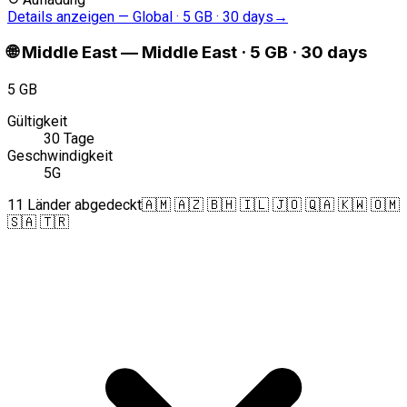
Details anzeigen
—
Global · 5 GB · 30 days
→
🌐
Middle East
—
Middle East · 5 GB · 30 days
5 GB
Gültigkeit
30 Tage
Geschwindigkeit
5G
11 Länder abgedeckt
🇦🇲 🇦🇿 🇧🇭 🇮🇱 🇯🇴 🇶🇦 🇰🇼 🇴🇲
🇸🇦 🇹🇷