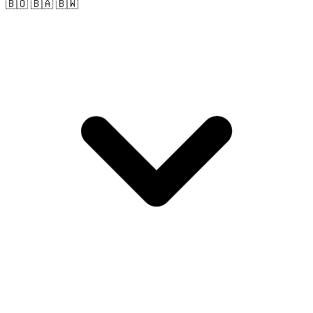
🇧🇴 🇧🇦 🇧🇼