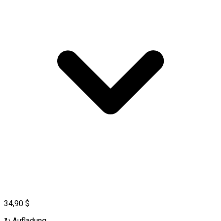
34,90 $
↻
Aufladung