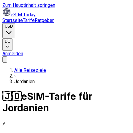
Zum Hauptinhalt springen
eSIM Today
Startseite
Tarife
Ratgeber
USD
DE
Anmelden
Alle Reiseziele
›
Jordanien
🇯🇴
eSIM-Tarife für
Jordanien
⚡