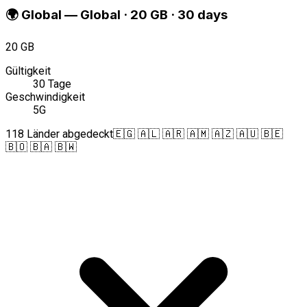
🌍
Global
—
Global · 20 GB · 30 days
20 GB
Gültigkeit
30 Tage
Geschwindigkeit
5G
118 Länder abgedeckt
🇪🇬 🇦🇱 🇦🇷 🇦🇲 🇦🇿 🇦🇺 🇧🇪
🇧🇴 🇧🇦 🇧🇼