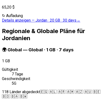
65,20 $
↻
Aufladung
Details anzeigen
—
Jordan · 20 GB · 30 days
→
Regionale & Globale Pläne für
Jordanien
🌍
Global
—
Global · 1 GB · 7 days
1 GB
Gültigkeit
7 Tage
Geschwindigkeit
5G
118 Länder abgedeckt
🇪🇬 🇦🇱 🇦🇷 🇦🇲 🇦🇿 🇦🇺 🇧🇪
🇧🇴 🇧🇦 🇧🇼