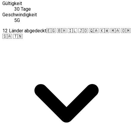
Gültigkeit
30 Tage
Geschwindigkeit
5G
12 Länder abgedeckt
🇪🇬 🇧🇭 🇮🇱 🇯🇴 🇶🇦 🇰🇼 🇲🇦 🇴🇲
🇸🇦 🇹🇳