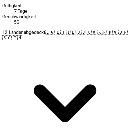
Gültigkeit
7 Tage
Geschwindigkeit
5G
12 Länder abgedeckt
🇪🇬 🇧🇭 🇮🇱 🇯🇴 🇶🇦 🇰🇼 🇲🇦 🇴🇲
🇸🇦 🇹🇳