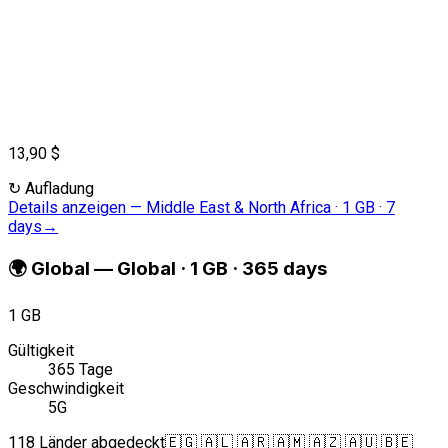
13,90 $
↻
Aufladung
Details anzeigen
—
Middle East & North Africa · 1 GB · 7
days
→
🌍
Global
—
Global · 1 GB · 365 days
1 GB
Gültigkeit
365 Tage
Geschwindigkeit
5G
118 Länder abgedeckt
🇪🇬 🇦🇱 🇦🇷 🇦🇲 🇦🇿 🇦🇺 🇧🇪