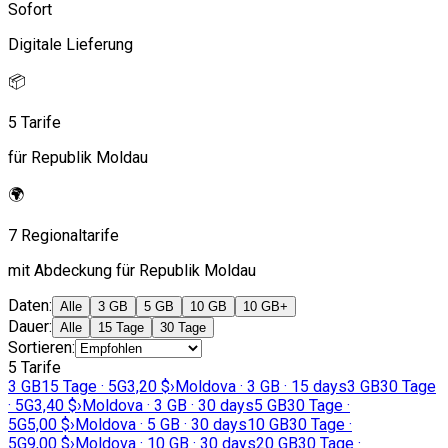
Sofort
Digitale Lieferung
📦
5 Tarife
für Republik Moldau
🌍
7 Regionaltarife
mit Abdeckung für Republik Moldau
Daten
:
Alle
3 GB
5 GB
10 GB
10 GB+
Dauer
:
Alle
15 Tage
30 Tage
Sortieren
:
5 Tarife
3 GB
15 Tage · 5G
3,20 $
›
Moldova · 3 GB · 15 days
3 GB
30 Tage
· 5G
3,40 $
›
Moldova · 3 GB · 30 days
5 GB
30 Tage ·
5G
5,00 $
›
Moldova · 5 GB · 30 days
10 GB
30 Tage ·
5G
9,00 $
›
Moldova · 10 GB · 30 days
20 GB
30 Tage ·