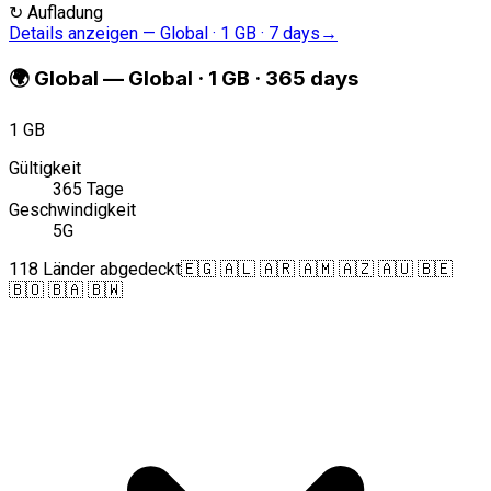
↻
Aufladung
Details anzeigen
—
Global · 1 GB · 7 days
→
🌍
Global
—
Global · 1 GB · 365 days
1 GB
Gültigkeit
365 Tage
Geschwindigkeit
5G
118 Länder abgedeckt
🇪🇬 🇦🇱 🇦🇷 🇦🇲 🇦🇿 🇦🇺 🇧🇪
🇧🇴 🇧🇦 🇧🇼