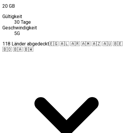
20 GB
Gültigkeit
30 Tage
Geschwindigkeit
5G
118 Länder abgedeckt
🇪🇬 🇦🇱 🇦🇷 🇦🇲 🇦🇿 🇦🇺 🇧🇪
🇧🇴 🇧🇦 🇧🇼