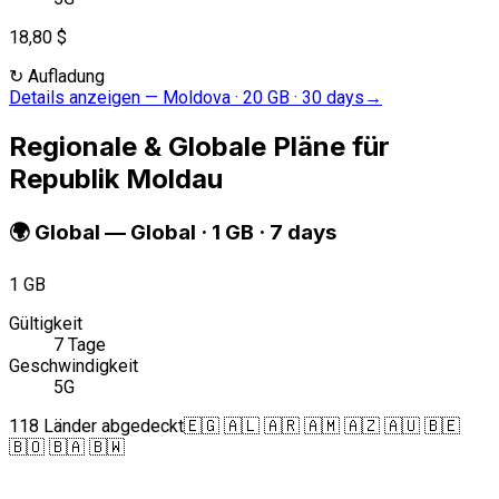
18,80 $
↻
Aufladung
Details anzeigen
—
Moldova · 20 GB · 30 days
→
Regionale & Globale Pläne für
Republik Moldau
🌍
Global
—
Global · 1 GB · 7 days
1 GB
Gültigkeit
7 Tage
Geschwindigkeit
5G
118 Länder abgedeckt
🇪🇬 🇦🇱 🇦🇷 🇦🇲 🇦🇿 🇦🇺 🇧🇪
🇧🇴 🇧🇦 🇧🇼