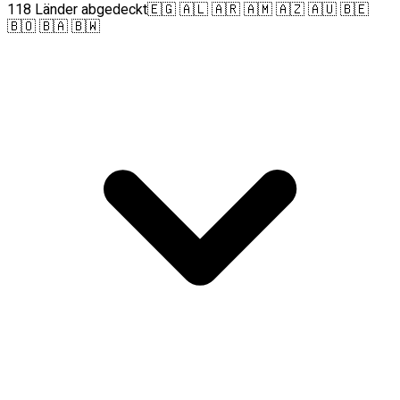
118 Länder abgedeckt
🇪🇬 🇦🇱 🇦🇷 🇦🇲 🇦🇿 🇦🇺 🇧🇪
🇧🇴 🇧🇦 🇧🇼