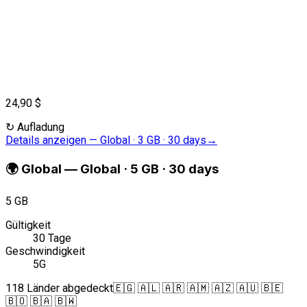
24,90 $
↻
Aufladung
Details anzeigen
—
Global · 3 GB · 30 days
→
🌍
Global
—
Global · 5 GB · 30 days
5 GB
Gültigkeit
30 Tage
Geschwindigkeit
5G
118 Länder abgedeckt
🇪🇬 🇦🇱 🇦🇷 🇦🇲 🇦🇿 🇦🇺 🇧🇪
🇧🇴 🇧🇦 🇧🇼