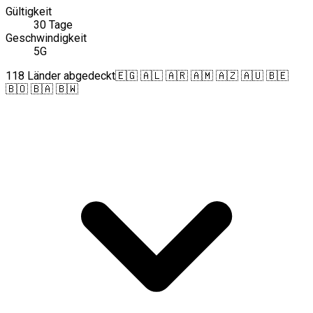
Gültigkeit
30 Tage
Geschwindigkeit
5G
118 Länder abgedeckt
🇪🇬 🇦🇱 🇦🇷 🇦🇲 🇦🇿 🇦🇺 🇧🇪
🇧🇴 🇧🇦 🇧🇼