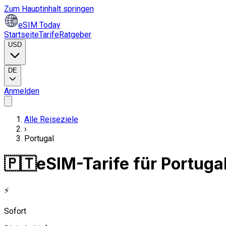
Zum Hauptinhalt springen
eSIM Today
Startseite
Tarife
Ratgeber
USD
DE
Anmelden
Alle Reiseziele
›
Portugal
🇵🇹
eSIM-Tarife für Portuga
⚡
Sofort