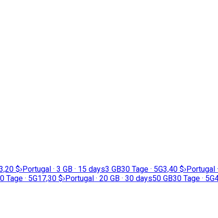
3,20 $
›
Portugal · 3 GB · 15 days
3 GB
30 Tage · 5G
3,40 $
›
Portugal 
0 Tage · 5G
17,30 $
›
Portugal · 20 GB · 30 days
50 GB
30 Tage · 5G