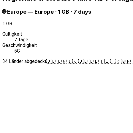
🌐
Europe
—
Europe · 1 GB · 7 days
1 GB
Gültigkeit
7 Tage
Geschwindigkeit
5G
34 Länder abgedeckt
🇧🇪 🇧🇬 🇩🇰 🇩🇪 🇪🇪 🇫🇮 🇫🇷 🇬🇷 