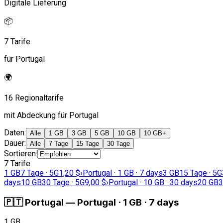
Digitale Lieferung
📦
7 Tarife
für Portugal
🌍
16 Regionaltarife
mit Abdeckung für Portugal
Daten
:
Alle
1 GB
3 GB
5 GB
10 GB
10 GB+
Dauer
:
Alle
7 Tage
15 Tage
30 Tage
Sortieren
:
7 Tarife
1 GB
7 Tage · 5G
1,20 $
›
Portugal · 1 GB · 7 days
3 GB
15 Tage · 5G
days
10 GB
30 Tage · 5G
9,00 $
›
Portugal · 10 GB · 30 days
20 GB
3
🇵🇹
Portugal
—
Portugal · 1 GB · 7 days
1 GB