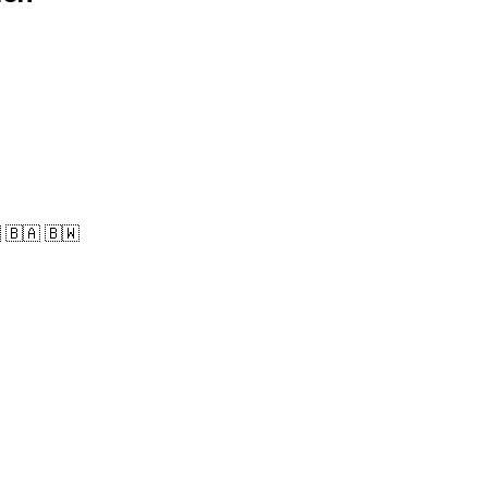
 🇧🇦 🇧🇼