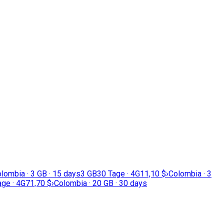
lombia · 3 GB · 15 days
3 GB
30 Tage · 4G
11,10 $
›
Colombia · 3
age · 4G
71,70 $
›
Colombia · 20 GB · 30 days