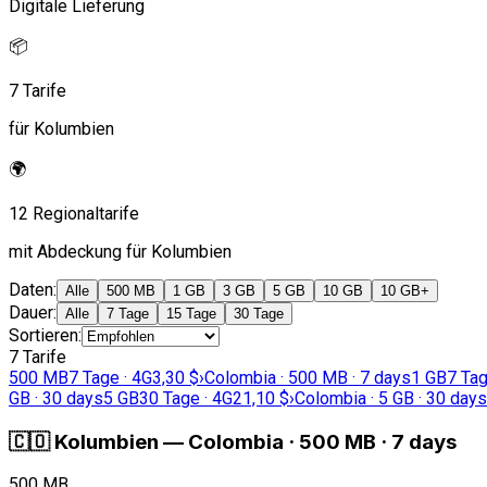
Digitale Lieferung
📦
7 Tarife
für Kolumbien
🌍
12 Regionaltarife
mit Abdeckung für Kolumbien
Daten
:
Alle
500 MB
1 GB
3 GB
5 GB
10 GB
10 GB+
Dauer
:
Alle
7 Tage
15 Tage
30 Tage
Sortieren
:
7 Tarife
500 MB
7 Tage · 4G
3,30 $
›
Colombia · 500 MB · 7 days
1 GB
7 Tag
GB · 30 days
5 GB
30 Tage · 4G
21,10 $
›
Colombia · 5 GB · 30 days
🇨🇴
Kolumbien
—
Colombia · 500 MB · 7 days
500 MB