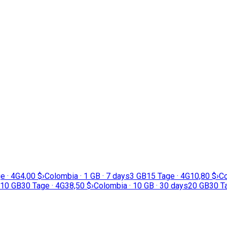
e · 4G
4,00 $
›
Colombia · 1 GB · 7 days
3 GB
15 Tage · 4G
10,80 $
›
Co
10 GB
30 Tage · 4G
38,50 $
›
Colombia · 10 GB · 30 days
20 GB
30 T