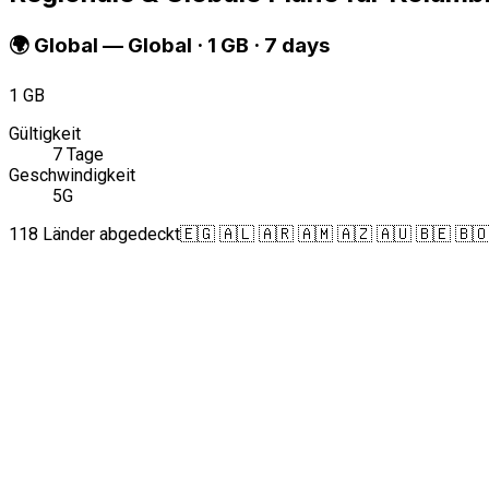
🌍
Global
—
Global · 1 GB · 7 days
1 GB
Gültigkeit
7 Tage
Geschwindigkeit
5G
118 Länder abgedeckt
🇪🇬 🇦🇱 🇦🇷 🇦🇲 🇦🇿 🇦🇺 🇧🇪 🇧