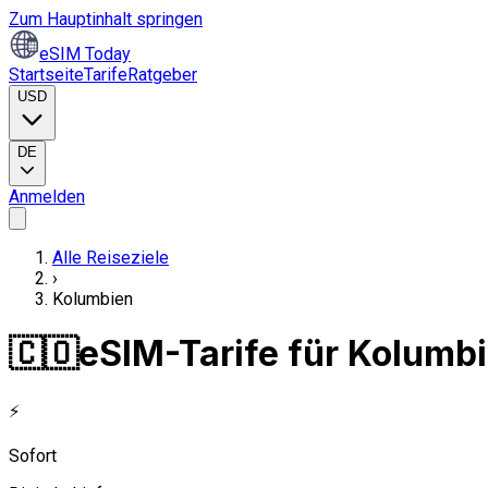
Zum Hauptinhalt springen
eSIM Today
Startseite
Tarife
Ratgeber
USD
DE
Anmelden
Alle Reiseziele
›
Kolumbien
🇨🇴
eSIM-Tarife für Kolumb
⚡
Sofort