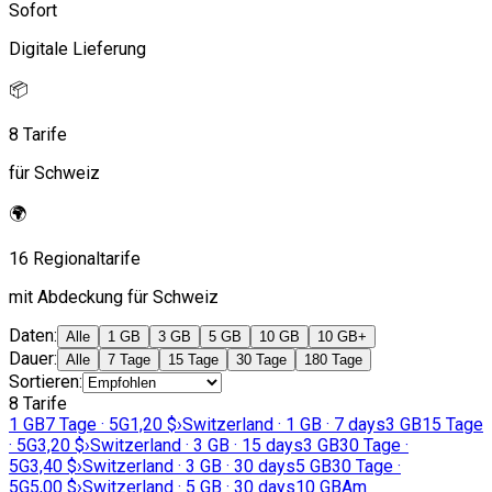
Sofort
Digitale Lieferung
📦
8 Tarife
für Schweiz
🌍
16 Regionaltarife
mit Abdeckung für Schweiz
Daten
:
Alle
1 GB
3 GB
5 GB
10 GB
10 GB+
Dauer
:
Alle
7 Tage
15 Tage
30 Tage
180 Tage
Sortieren
:
8 Tarife
1 GB
7 Tage · 5G
1,20 $
›
Switzerland · 1 GB · 7 days
3 GB
15 Tage
· 5G
3,20 $
›
Switzerland · 3 GB · 15 days
3 GB
30 Tage ·
5G
3,40 $
›
Switzerland · 3 GB · 30 days
5 GB
30 Tage ·
5G
5,00 $
›
Switzerland · 5 GB · 30 days
10 GB
Am