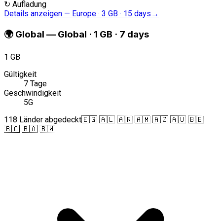
↻
Aufladung
Details anzeigen
—
Europe · 3 GB · 15 days
→
🌍
Global
—
Global · 1 GB · 7 days
1 GB
Gültigkeit
7 Tage
Geschwindigkeit
5G
118 Länder abgedeckt
🇪🇬 🇦🇱 🇦🇷 🇦🇲 🇦🇿 🇦🇺 🇧🇪
🇧🇴 🇧🇦 🇧🇼