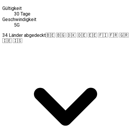
Gültigkeit
30 Tage
Geschwindigkeit
5G
34 Länder abgedeckt
🇧🇪 🇧🇬 🇩🇰 🇩🇪 🇪🇪 🇫🇮 🇫🇷 🇬🇷
🇮🇪 🇮🇸