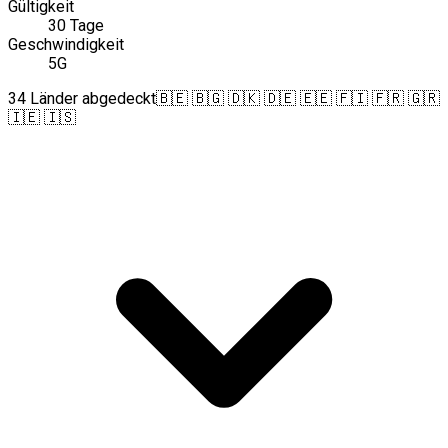
Gültigkeit
30 Tage
Geschwindigkeit
5G
34 Länder abgedeckt
🇧🇪 🇧🇬 🇩🇰 🇩🇪 🇪🇪 🇫🇮 🇫🇷 🇬🇷
🇮🇪 🇮🇸