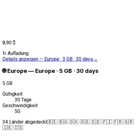
8,90 $
↻
Aufladung
Details anzeigen
—
Europe · 3 GB · 30 days
→
🌐
Europe
—
Europe · 5 GB · 30 days
5 GB
Gültigkeit
30 Tage
Geschwindigkeit
5G
34 Länder abgedeckt
🇧🇪 🇧🇬 🇩🇰 🇩🇪 🇪🇪 🇫🇮 🇫🇷 🇬🇷
🇮🇪 🇮🇸