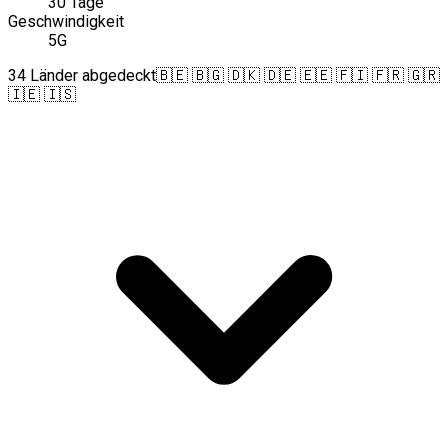
30 Tage
Geschwindigkeit
5G
34 Länder abgedeckt
🇧🇪 🇧🇬 🇩🇰 🇩🇪 🇪🇪 🇫🇮 🇫🇷 🇬🇷
🇮🇪 🇮🇸