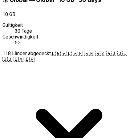
10 GB
Gültigkeit
30 Tage
Geschwindigkeit
5G
118 Länder abgedeckt
🇪🇬 🇦🇱 🇦🇷 🇦🇲 🇦🇿 🇦🇺 🇧🇪
🇧🇴 🇧🇦 🇧🇼