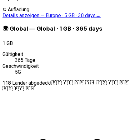
↻
Aufladung
Details anzeigen
—
Europe · 5 GB · 30 days
→
🌍
Global
—
Global · 1 GB · 365 days
1 GB
Gültigkeit
365 Tage
Geschwindigkeit
5G
118 Länder abgedeckt
🇪🇬 🇦🇱 🇦🇷 🇦🇲 🇦🇿 🇦🇺 🇧🇪
🇧🇴 🇧🇦 🇧🇼