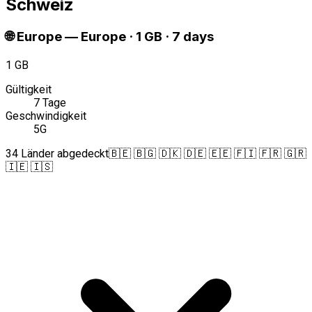
Schweiz
🌐
Europe
—
Europe · 1 GB · 7 days
1 GB
Gültigkeit
7 Tage
Geschwindigkeit
5G
34 Länder abgedeckt
🇧🇪 🇧🇬 🇩🇰 🇩🇪 🇪🇪 🇫🇮 🇫🇷 🇬🇷
🇮🇪 🇮🇸