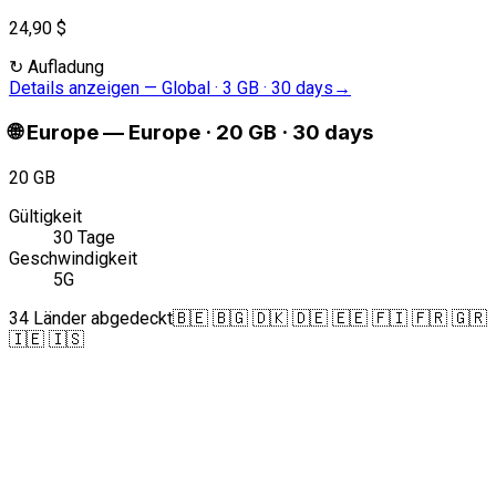
24,90 $
↻
Aufladung
Details anzeigen
—
Global · 3 GB · 30 days
→
🌐
Europe
—
Europe · 20 GB · 30 days
20 GB
Gültigkeit
30 Tage
Geschwindigkeit
5G
34 Länder abgedeckt
🇧🇪 🇧🇬 🇩🇰 🇩🇪 🇪🇪 🇫🇮 🇫🇷 🇬🇷
🇮🇪 🇮🇸