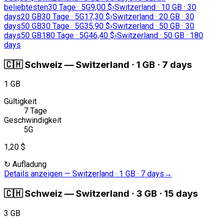
beliebtesten
30 Tage · 5G
9,00 $
›
Switzerland · 10 GB · 30
days
20 GB
30 Tage · 5G
17,30 $
›
Switzerland · 20 GB · 30
days
50 GB
30 Tage · 5G
35,90 $
›
Switzerland · 50 GB · 30
days
50 GB
180 Tage · 5G
46,40 $
›
Switzerland · 50 GB · 180
days
🇨🇭
Schweiz
—
Switzerland · 1 GB · 7 days
1 GB
Gültigkeit
7 Tage
Geschwindigkeit
5G
1,20 $
↻
Aufladung
Details anzeigen
—
Switzerland · 1 GB · 7 days
→
🇨🇭
Schweiz
—
Switzerland · 3 GB · 15 days
3 GB