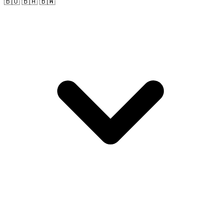
🇧🇴 🇧🇦 🇧🇼