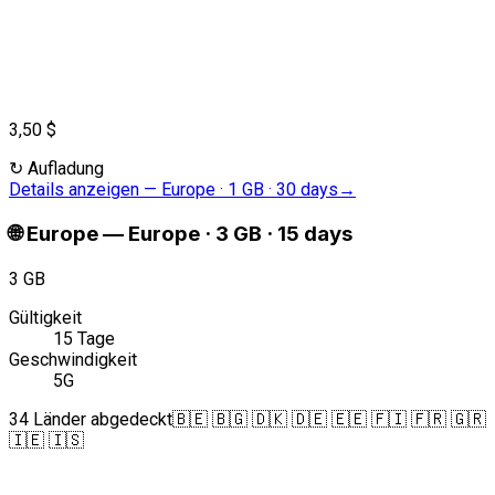
3,50 $
↻
Aufladung
Details anzeigen
—
Europe · 1 GB · 30 days
→
🌐
Europe
—
Europe · 3 GB · 15 days
3 GB
Gültigkeit
15 Tage
Geschwindigkeit
5G
34 Länder abgedeckt
🇧🇪 🇧🇬 🇩🇰 🇩🇪 🇪🇪 🇫🇮 🇫🇷 🇬🇷
🇮🇪 🇮🇸