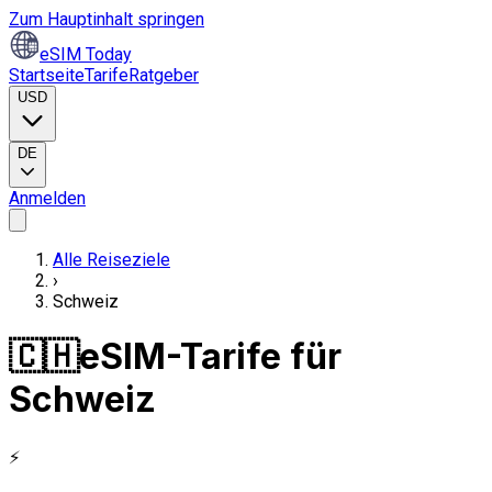
Zum Hauptinhalt springen
eSIM Today
Startseite
Tarife
Ratgeber
USD
DE
Anmelden
Alle Reiseziele
›
Schweiz
🇨🇭
eSIM-Tarife für
Schweiz
⚡