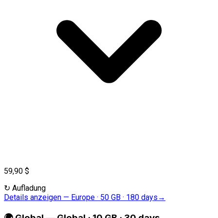
59,90 $
↻
Aufladung
Details anzeigen
—
Europe · 50 GB · 180 days
→
🌍
Global
—
Global · 10 GB · 30 days