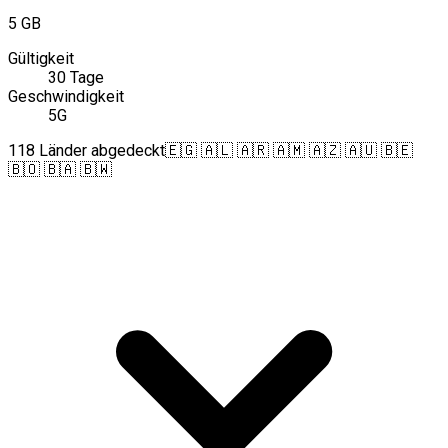
5 GB
Gültigkeit
30 Tage
Geschwindigkeit
5G
118 Länder abgedeckt
🇪🇬 🇦🇱 🇦🇷 🇦🇲 🇦🇿 🇦🇺 🇧🇪
🇧🇴 🇧🇦 🇧🇼