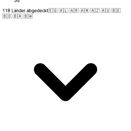
5G
118 Länder abgedeckt
🇪🇬 🇦🇱 🇦🇷 🇦🇲 🇦🇿 🇦🇺 🇧🇪
🇧🇴 🇧🇦 🇧🇼