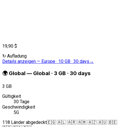
19,90 $
↻
Aufladung
Details anzeigen
—
Europe · 10 GB · 30 days
→
🌍
Global
—
Global · 3 GB · 30 days
3 GB
Gültigkeit
30 Tage
Geschwindigkeit
5G
118 Länder abgedeckt
🇪🇬 🇦🇱 🇦🇷 🇦🇲 🇦🇿 🇦🇺 🇧🇪