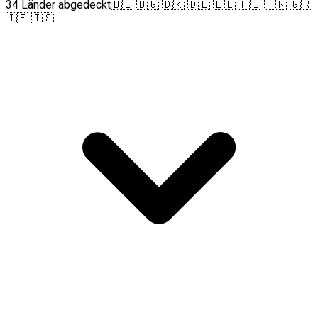
34 Länder abgedeckt
🇧🇪 🇧🇬 🇩🇰 🇩🇪 🇪🇪 🇫🇮 🇫🇷 🇬🇷
🇮🇪 🇮🇸