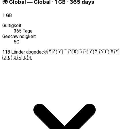
🌍
Global
—
Global · 1 GB · 365 days
1 GB
Gültigkeit
365 Tage
Geschwindigkeit
5G
118 Länder abgedeckt
🇪🇬 🇦🇱 🇦🇷 🇦🇲 🇦🇿 🇦🇺 🇧🇪
🇧🇴 🇧🇦 🇧🇼