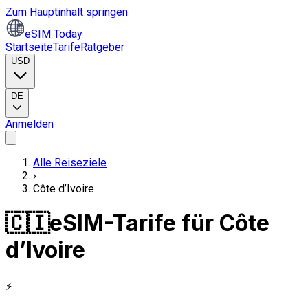
Zum Hauptinhalt springen
eSIM Today
Startseite
Tarife
Ratgeber
USD
DE
Anmelden
Alle Reiseziele
›
Côte d’Ivoire
🇨🇮
eSIM-Tarife für Côte
d’Ivoire
⚡