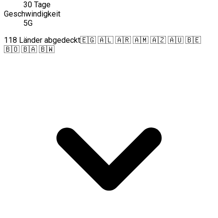
30 Tage
Geschwindigkeit
5G
118 Länder abgedeckt
🇪🇬 🇦🇱 🇦🇷 🇦🇲 🇦🇿 🇦🇺 🇧🇪
🇧🇴 🇧🇦 🇧🇼