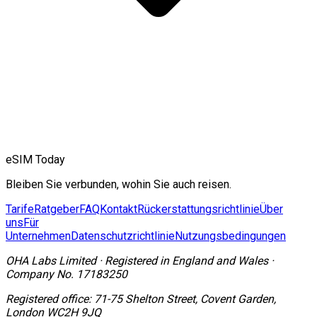
eSIM Today
Bleiben Sie verbunden, wohin Sie auch reisen.
Tarife
Ratgeber
FAQ
Kontakt
Rückerstattungsrichtlinie
Über
uns
Für
Unternehmen
Datenschutzrichtlinie
Nutzungsbedingungen
OHA Labs Limited
·
Registered in
England and Wales
·
Company No.
17183250
Registered office:
71-75 Shelton Street, Covent Garden,
London WC2H 9JQ