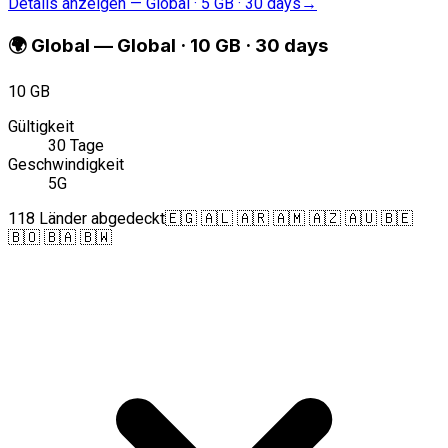
Details anzeigen
—
Global · 5 GB · 30 days
→
🌍
Global
—
Global · 10 GB · 30 days
10 GB
Gültigkeit
30 Tage
Geschwindigkeit
5G
118 Länder abgedeckt
🇪🇬 🇦🇱 🇦🇷 🇦🇲 🇦🇿 🇦🇺 🇧🇪
🇧🇴 🇧🇦 🇧🇼