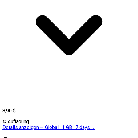
8,90 $
↻
Aufladung
Details anzeigen
—
Global · 1 GB · 7 days
→