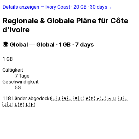
Details anzeigen
—
Ivory Coast · 20 GB · 30 days
→
Regionale & Globale Pläne für Côte
d’Ivoire
🌍
Global
—
Global · 1 GB · 7 days
1 GB
Gültigkeit
7 Tage
Geschwindigkeit
5G
118 Länder abgedeckt
🇪🇬 🇦🇱 🇦🇷 🇦🇲 🇦🇿 🇦🇺 🇧🇪
🇧🇴 🇧🇦 🇧🇼