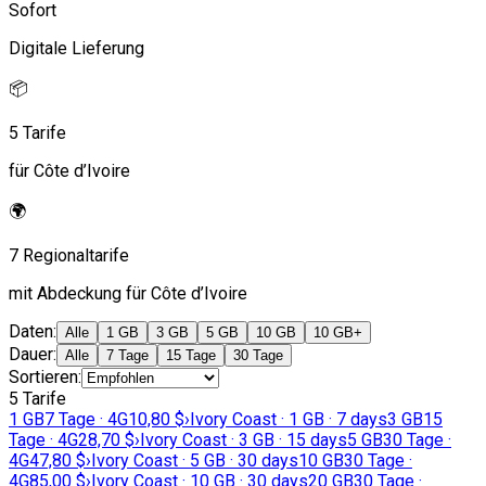
Sofort
Digitale Lieferung
📦
5 Tarife
für Côte d’Ivoire
🌍
7 Regionaltarife
mit Abdeckung für Côte d’Ivoire
Daten
:
Alle
1 GB
3 GB
5 GB
10 GB
10 GB+
Dauer
:
Alle
7 Tage
15 Tage
30 Tage
Sortieren
:
5 Tarife
1 GB
7 Tage · 4G
10,80 $
›
Ivory Coast · 1 GB · 7 days
3 GB
15
Tage · 4G
28,70 $
›
Ivory Coast · 3 GB · 15 days
5 GB
30 Tage ·
4G
47,80 $
›
Ivory Coast · 5 GB · 30 days
10 GB
30 Tage ·
4G
85,00 $
›
Ivory Coast · 10 GB · 30 days
20 GB
30 Tage ·