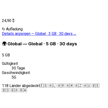
24,90 $
↻
Aufladung
Details anzeigen
—
Global · 3 GB · 30 days
→
🌍
Global
—
Global · 5 GB · 30 days
5 GB
Gültigkeit
30 Tage
Geschwindigkeit
5G
118 Länder abgedeckt
🇪🇬 🇦🇱 🇦🇷 🇦🇲 🇦🇿 🇦🇺 🇧🇪
🇧🇴 🇧🇦 🇧🇼