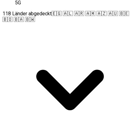
5G
118 Länder abgedeckt
🇪🇬 🇦🇱 🇦🇷 🇦🇲 🇦🇿 🇦🇺 🇧🇪
🇧🇴 🇧🇦 🇧🇼