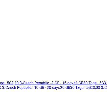
ge · 5G
3,20 $
›
Czech Republic · 3 GB · 15 days
3 GB
30 Tage · 5G
3
0 $
›
Czech Republic · 10 GB · 30 days
20 GB
30 Tage · 5G
20,00 $
›
C