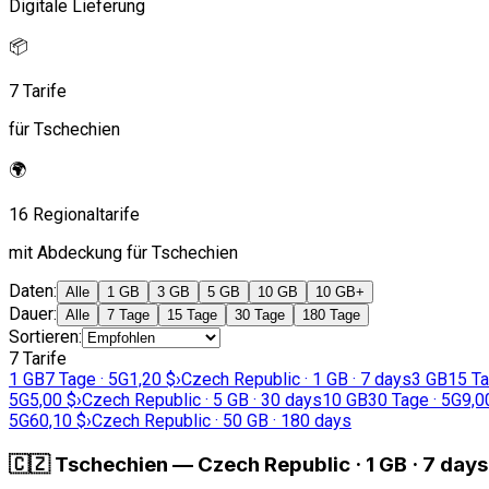
Digitale Lieferung
📦
7 Tarife
für Tschechien
🌍
16 Regionaltarife
mit Abdeckung für Tschechien
Daten
:
Alle
1 GB
3 GB
5 GB
10 GB
10 GB+
Dauer
:
Alle
7 Tage
15 Tage
30 Tage
180 Tage
Sortieren
:
7 Tarife
1 GB
7 Tage · 5G
1,20 $
›
Czech Republic · 1 GB · 7 days
3 GB
15 Ta
5G
5,00 $
›
Czech Republic · 5 GB · 30 days
10 GB
30 Tage · 5G
9,0
5G
60,10 $
›
Czech Republic · 50 GB · 180 days
🇨🇿
Tschechien
—
Czech Republic · 1 GB · 7 days