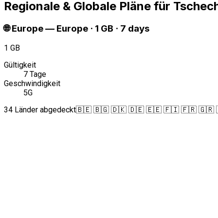
Regionale & Globale Pläne für Tschec
🌐
Europe
—
Europe · 1 GB · 7 days
1 GB
Gültigkeit
7 Tage
Geschwindigkeit
5G
34 Länder abgedeckt
🇧🇪 🇧🇬 🇩🇰 🇩🇪 🇪🇪 🇫🇮 🇫🇷 🇬🇷 