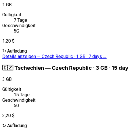
1 GB
Gültigkeit
7 Tage
Geschwindigkeit
5G
1,20 $
↻
Aufladung
Details anzeigen
—
Czech Republic · 1 GB · 7 days
→
🇨🇿
Tschechien
—
Czech Republic · 3 GB · 15 da
3 GB
Gültigkeit
15 Tage
Geschwindigkeit
5G
3,20 $
↻
Aufladung