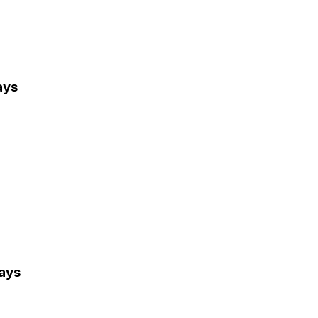
ays
days