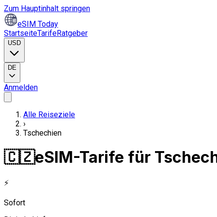
Zum Hauptinhalt springen
eSIM Today
Startseite
Tarife
Ratgeber
USD
DE
Anmelden
Alle Reiseziele
›
Tschechien
🇨🇿
eSIM-Tarife für Tschec
⚡
Sofort