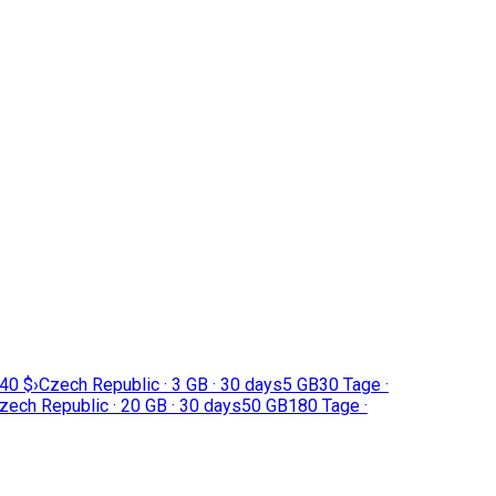
,40 $
›
Czech Republic · 3 GB · 30 days
5 GB
30 Tage ·
zech Republic · 20 GB · 30 days
50 GB
180 Tage ·