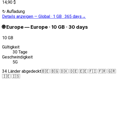
14,90 $
↻
Aufladung
Details anzeigen
—
Global · 1 GB · 365 days
→
🌐
Europe
—
Europe · 10 GB · 30 days
10 GB
Gültigkeit
30 Tage
Geschwindigkeit
5G
34 Länder abgedeckt
🇧🇪 🇧🇬 🇩🇰 🇩🇪 🇪🇪 🇫🇮 🇫🇷 🇬🇷
🇮🇪 🇮🇸