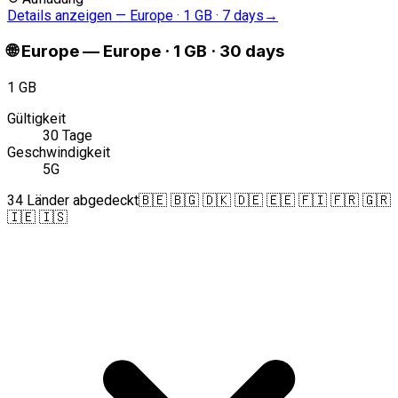
Details anzeigen
—
Europe · 1 GB · 7 days
→
🌐
Europe
—
Europe · 1 GB · 30 days
1 GB
Gültigkeit
30 Tage
Geschwindigkeit
5G
34 Länder abgedeckt
🇧🇪 🇧🇬 🇩🇰 🇩🇪 🇪🇪 🇫🇮 🇫🇷 🇬🇷
🇮🇪 🇮🇸