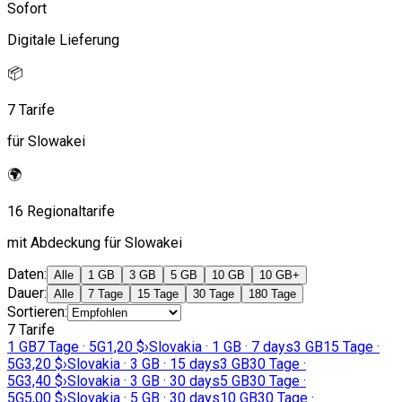
Sofort
Digitale Lieferung
📦
7 Tarife
für Slowakei
🌍
16 Regionaltarife
mit Abdeckung für Slowakei
Daten
:
Alle
1 GB
3 GB
5 GB
10 GB
10 GB+
Dauer
:
Alle
7 Tage
15 Tage
30 Tage
180 Tage
Sortieren
:
7 Tarife
1 GB
7 Tage · 5G
1,20 $
›
Slovakia · 1 GB · 7 days
3 GB
15 Tage ·
5G
3,20 $
›
Slovakia · 3 GB · 15 days
3 GB
30 Tage ·
5G
3,40 $
›
Slovakia · 3 GB · 30 days
5 GB
30 Tage ·
5G
5,00 $
›
Slovakia · 5 GB · 30 days
10 GB
30 Tage ·