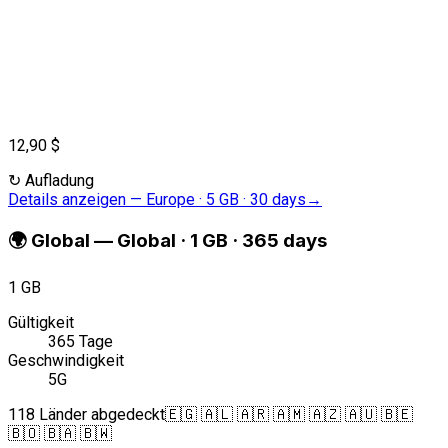
12,90 $
↻
Aufladung
Details anzeigen
—
Europe · 5 GB · 30 days
→
🌍
Global
—
Global · 1 GB · 365 days
1 GB
Gültigkeit
365 Tage
Geschwindigkeit
5G
118 Länder abgedeckt
🇪🇬 🇦🇱 🇦🇷 🇦🇲 🇦🇿 🇦🇺 🇧🇪
🇧🇴 🇧🇦 🇧🇼