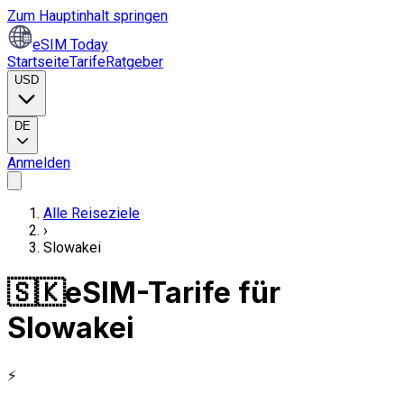
Zum Hauptinhalt springen
eSIM Today
Startseite
Tarife
Ratgeber
USD
DE
Anmelden
Alle Reiseziele
›
Slowakei
🇸🇰
eSIM-Tarife für
Slowakei
⚡