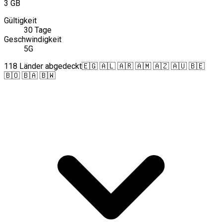
3 GB
Gültigkeit
30 Tage
Geschwindigkeit
5G
118 Länder abgedeckt
🇪🇬 🇦🇱 🇦🇷 🇦🇲 🇦🇿 🇦🇺 🇧🇪
🇧🇴 🇧🇦 🇧🇼