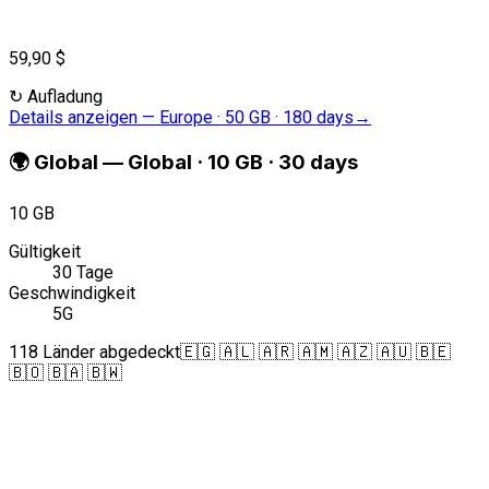
59,90 $
↻
Aufladung
Details anzeigen
—
Europe · 50 GB · 180 days
→
🌍
Global
—
Global · 10 GB · 30 days
10 GB
Gültigkeit
30 Tage
Geschwindigkeit
5G
118 Länder abgedeckt
🇪🇬 🇦🇱 🇦🇷 🇦🇲 🇦🇿 🇦🇺 🇧🇪
🇧🇴 🇧🇦 🇧🇼