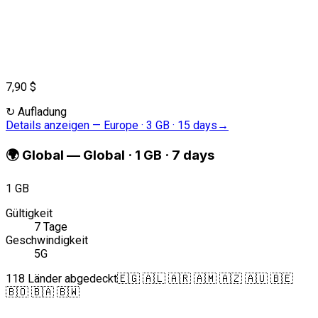
7,90 $
↻
Aufladung
Details anzeigen
—
Europe · 3 GB · 15 days
→
🌍
Global
—
Global · 1 GB · 7 days
1 GB
Gültigkeit
7 Tage
Geschwindigkeit
5G
118 Länder abgedeckt
🇪🇬 🇦🇱 🇦🇷 🇦🇲 🇦🇿 🇦🇺 🇧🇪
🇧🇴 🇧🇦 🇧🇼