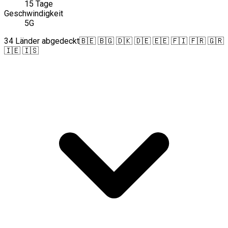
15 Tage
Geschwindigkeit
5G
34 Länder abgedeckt
🇧🇪 🇧🇬 🇩🇰 🇩🇪 🇪🇪 🇫🇮 🇫🇷 🇬🇷
🇮🇪 🇮🇸