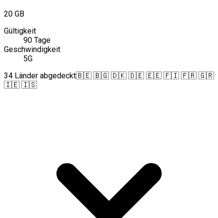
20 GB
Gültigkeit
90 Tage
Geschwindigkeit
5G
34 Länder abgedeckt
🇧🇪 🇧🇬 🇩🇰 🇩🇪 🇪🇪 🇫🇮 🇫🇷 🇬🇷
🇮🇪 🇮🇸