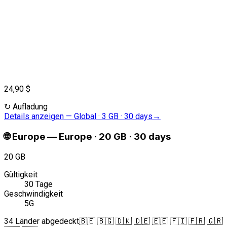
24,90 $
↻
Aufladung
Details anzeigen
—
Global · 3 GB · 30 days
→
🌐
Europe
—
Europe · 20 GB · 30 days
20 GB
Gültigkeit
30 Tage
Geschwindigkeit
5G
34 Länder abgedeckt
🇧🇪 🇧🇬 🇩🇰 🇩🇪 🇪🇪 🇫🇮 🇫🇷 🇬🇷