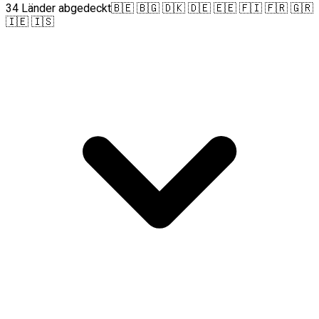
34 Länder abgedeckt
🇧🇪 🇧🇬 🇩🇰 🇩🇪 🇪🇪 🇫🇮 🇫🇷 🇬🇷
🇮🇪 🇮🇸