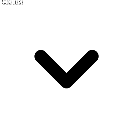
🇮🇪 🇮🇸