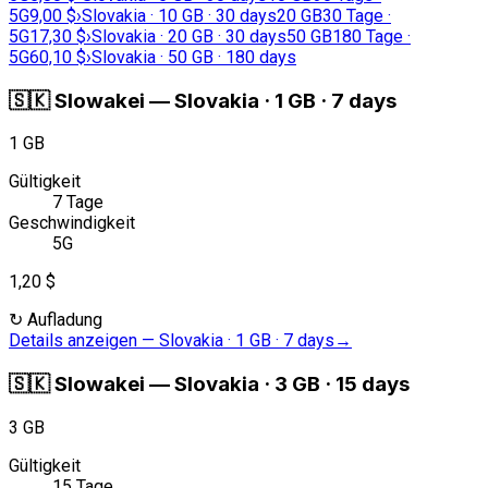
5G
9,00 $
›
Slovakia · 10 GB · 30 days
20 GB
30 Tage ·
5G
17,30 $
›
Slovakia · 20 GB · 30 days
50 GB
180 Tage ·
5G
60,10 $
›
Slovakia · 50 GB · 180 days
🇸🇰
Slowakei
—
Slovakia · 1 GB · 7 days
1 GB
Gültigkeit
7 Tage
Geschwindigkeit
5G
1,20 $
↻
Aufladung
Details anzeigen
—
Slovakia · 1 GB · 7 days
→
🇸🇰
Slowakei
—
Slovakia · 3 GB · 15 days
3 GB
Gültigkeit
15 Tage