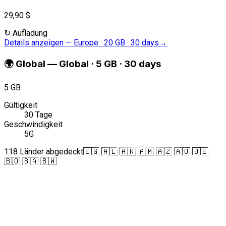
29,90 $
↻
Aufladung
Details anzeigen
—
Europe · 20 GB · 30 days
→
🌍
Global
—
Global · 5 GB · 30 days
5 GB
Gültigkeit
30 Tage
Geschwindigkeit
5G
118 Länder abgedeckt
🇪🇬 🇦🇱 🇦🇷 🇦🇲 🇦🇿 🇦🇺 🇧🇪
🇧🇴 🇧🇦 🇧🇼