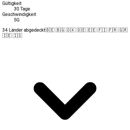
Gültigkeit
30 Tage
Geschwindigkeit
5G
34 Länder abgedeckt
🇧🇪 🇧🇬 🇩🇰 🇩🇪 🇪🇪 🇫🇮 🇫🇷 🇬🇷
🇮🇪 🇮🇸