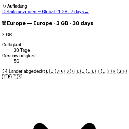
↻
Aufladung
Details anzeigen
—
Global · 1 GB · 7 days
→
🌐
Europe
—
Europe · 3 GB · 30 days
3 GB
Gültigkeit
30 Tage
Geschwindigkeit
5G
34 Länder abgedeckt
🇧🇪 🇧🇬 🇩🇰 🇩🇪 🇪🇪 🇫🇮 🇫🇷 🇬🇷
🇮🇪 🇮🇸