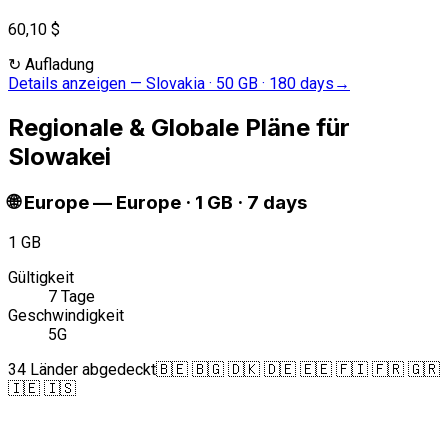
60,10 $
↻
Aufladung
Details anzeigen
—
Slovakia · 50 GB · 180 days
→
Regionale & Globale Pläne für
Slowakei
🌐
Europe
—
Europe · 1 GB · 7 days
1 GB
Gültigkeit
7 Tage
Geschwindigkeit
5G
34 Länder abgedeckt
🇧🇪 🇧🇬 🇩🇰 🇩🇪 🇪🇪 🇫🇮 🇫🇷 🇬🇷
🇮🇪 🇮🇸