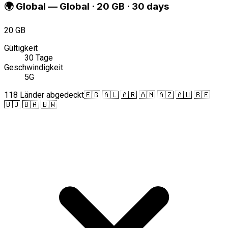
🌍
Global
—
Global · 20 GB · 30 days
20 GB
Gültigkeit
30 Tage
Geschwindigkeit
5G
118 Länder abgedeckt
🇪🇬 🇦🇱 🇦🇷 🇦🇲 🇦🇿 🇦🇺 🇧🇪
🇧🇴 🇧🇦 🇧🇼