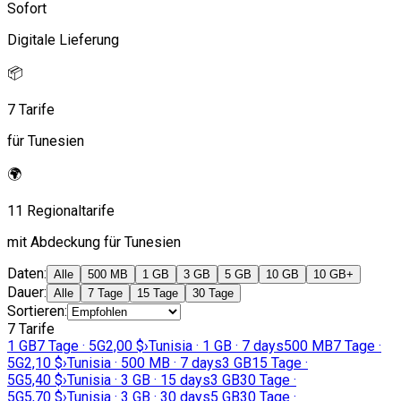
Sofort
Digitale Lieferung
📦
7 Tarife
für Tunesien
🌍
11 Regionaltarife
mit Abdeckung für Tunesien
Daten
:
Alle
500 MB
1 GB
3 GB
5 GB
10 GB
10 GB+
Dauer
:
Alle
7 Tage
15 Tage
30 Tage
Sortieren
:
7 Tarife
1 GB
7 Tage · 5G
2,00 $
›
Tunisia · 1 GB · 7 days
500 MB
7 Tage ·
5G
2,10 $
›
Tunisia · 500 MB · 7 days
3 GB
15 Tage ·
5G
5,40 $
›
Tunisia · 3 GB · 15 days
3 GB
30 Tage ·
5G
5,70 $
›
Tunisia · 3 GB · 30 days
5 GB
30 Tage ·