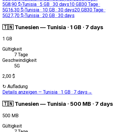
5G
8,90 $
›
Tunisia · 5 GB · 30 days
10 GB
30 Tage ·
5G
16,30 $
›
Tunisia · 10 GB · 30 days
20 GB
30 Tage ·
5G
27,70 $
›
Tunisia · 20 GB · 30 days
🇹🇳
Tunesien
—
Tunisia · 1 GB · 7 days
1 GB
Gültigkeit
7 Tage
Geschwindigkeit
5G
2,00 $
↻
Aufladung
Details anzeigen
—
Tunisia · 1 GB · 7 days
→
🇹🇳
Tunesien
—
Tunisia · 500 MB · 7 days
500 MB
Gültigkeit
7 Tage