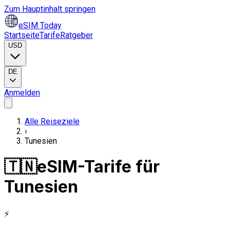
Zum Hauptinhalt springen
eSIM Today
Startseite
Tarife
Ratgeber
USD
DE
Anmelden
Alle Reiseziele
›
Tunesien
🇹🇳
eSIM-Tarife für
Tunesien
⚡