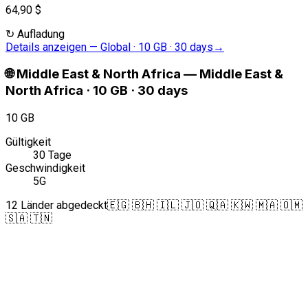
64,90 $
↻
Aufladung
Details anzeigen
—
Global · 10 GB · 30 days
→
🌐
Middle East & North Africa
—
Middle East &
North Africa · 10 GB · 30 days
10 GB
Gültigkeit
30 Tage
Geschwindigkeit
5G
12 Länder abgedeckt
🇪🇬 🇧🇭 🇮🇱 🇯🇴 🇶🇦 🇰🇼 🇲🇦 🇴🇲
🇸🇦 🇹🇳