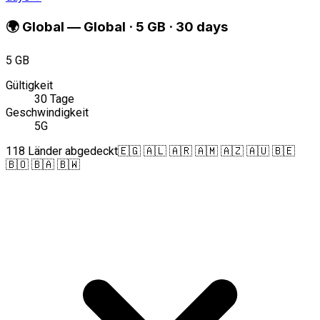
🌍
Global
—
Global · 5 GB · 30 days
5 GB
Gültigkeit
30 Tage
Geschwindigkeit
5G
118 Länder abgedeckt
🇪🇬 🇦🇱 🇦🇷 🇦🇲 🇦🇿 🇦🇺 🇧🇪
🇧🇴 🇧🇦 🇧🇼