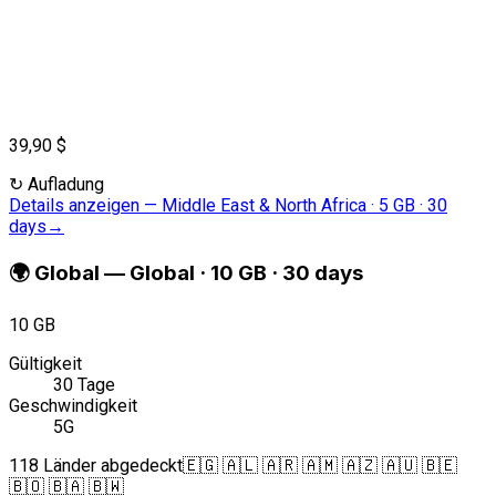
39,90 $
↻
Aufladung
Details anzeigen
—
Middle East & North Africa · 5 GB · 30
days
→
🌍
Global
—
Global · 10 GB · 30 days
10 GB
Gültigkeit
30 Tage
Geschwindigkeit
5G
118 Länder abgedeckt
🇪🇬 🇦🇱 🇦🇷 🇦🇲 🇦🇿 🇦🇺 🇧🇪
🇧🇴 🇧🇦 🇧🇼