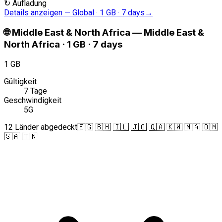
↻
Aufladung
Details anzeigen
—
Global · 1 GB · 7 days
→
🌐
Middle East & North Africa
—
Middle East &
North Africa · 1 GB · 7 days
1 GB
Gültigkeit
7 Tage
Geschwindigkeit
5G
12 Länder abgedeckt
🇪🇬 🇧🇭 🇮🇱 🇯🇴 🇶🇦 🇰🇼 🇲🇦 🇴🇲
🇸🇦 🇹🇳