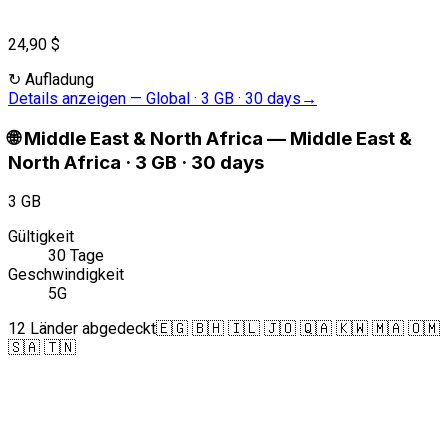
24,90 $
↻
Aufladung
Details anzeigen
—
Global · 3 GB · 30 days
→
🌐
Middle East & North Africa
—
Middle East &
North Africa · 3 GB · 30 days
3 GB
Gültigkeit
30 Tage
Geschwindigkeit
5G
12 Länder abgedeckt
🇪🇬 🇧🇭 🇮🇱 🇯🇴 🇶🇦 🇰🇼 🇲🇦 🇴🇲
🇸🇦 🇹🇳