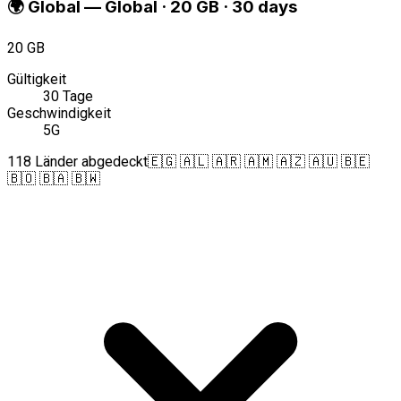
🌍
Global
—
Global · 20 GB · 30 days
20 GB
Gültigkeit
30 Tage
Geschwindigkeit
5G
118 Länder abgedeckt
🇪🇬 🇦🇱 🇦🇷 🇦🇲 🇦🇿 🇦🇺 🇧🇪
🇧🇴 🇧🇦 🇧🇼