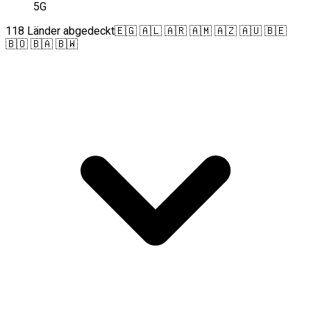
5G
118 Länder abgedeckt
🇪🇬 🇦🇱 🇦🇷 🇦🇲 🇦🇿 🇦🇺 🇧🇪
🇧🇴 🇧🇦 🇧🇼