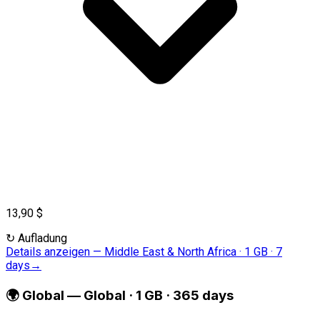
13,90 $
↻
Aufladung
Details anzeigen
—
Middle East & North Africa · 1 GB · 7
days
→
🌍
Global
—
Global · 1 GB · 365 days