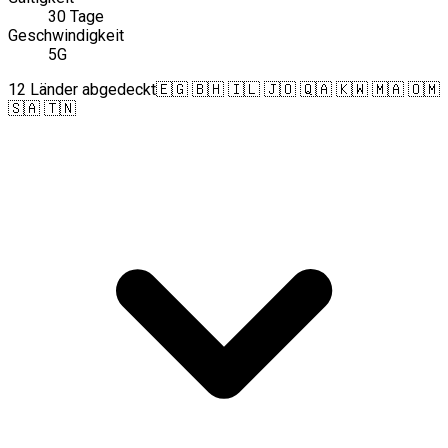
30 Tage
Geschwindigkeit
5G
12 Länder abgedeckt
🇪🇬 🇧🇭 🇮🇱 🇯🇴 🇶🇦 🇰🇼 🇲🇦 🇴🇲
🇸🇦 🇹🇳