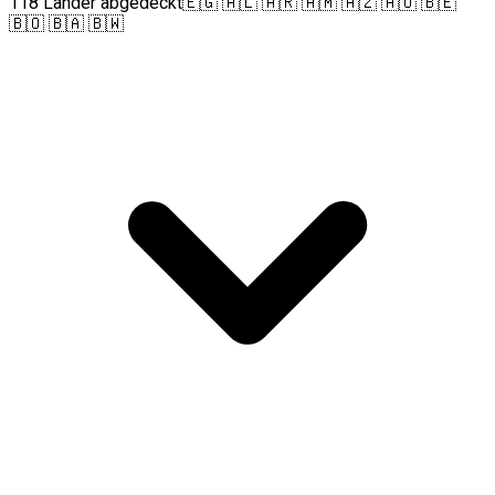
118 Länder abgedeckt
🇪🇬 🇦🇱 🇦🇷 🇦🇲 🇦🇿 🇦🇺 🇧🇪
🇧🇴 🇧🇦 🇧🇼