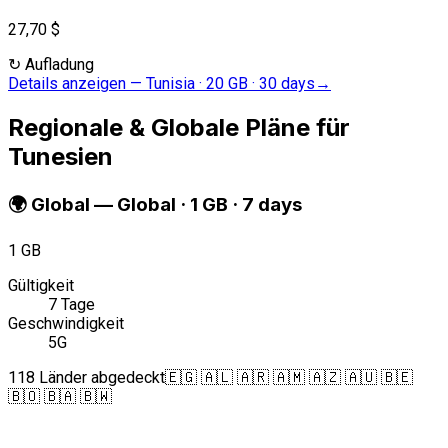
27,70 $
↻
Aufladung
Details anzeigen
—
Tunisia · 20 GB · 30 days
→
Regionale & Globale Pläne für
Tunesien
🌍
Global
—
Global · 1 GB · 7 days
1 GB
Gültigkeit
7 Tage
Geschwindigkeit
5G
118 Länder abgedeckt
🇪🇬 🇦🇱 🇦🇷 🇦🇲 🇦🇿 🇦🇺 🇧🇪
🇧🇴 🇧🇦 🇧🇼