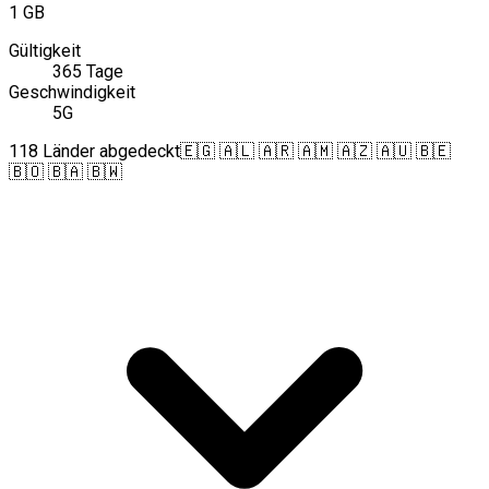
1 GB
Gültigkeit
365 Tage
Geschwindigkeit
5G
118 Länder abgedeckt
🇪🇬 🇦🇱 🇦🇷 🇦🇲 🇦🇿 🇦🇺 🇧🇪
🇧🇴 🇧🇦 🇧🇼