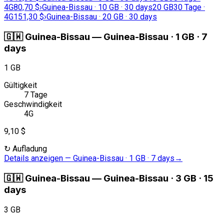
4G
80,70 $
›
Guinea-Bissau · 10 GB · 30 days
20 GB
30 Tage ·
4G
151,30 $
›
Guinea-Bissau · 20 GB · 30 days
🇬🇼
Guinea-Bissau
—
Guinea-Bissau · 1 GB · 7
days
1 GB
Gültigkeit
7 Tage
Geschwindigkeit
4G
9,10 $
↻
Aufladung
Details anzeigen
—
Guinea-Bissau · 1 GB · 7 days
→
🇬🇼
Guinea-Bissau
—
Guinea-Bissau · 3 GB · 15
days
3 GB