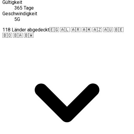
Gültigkeit
365 Tage
Geschwindigkeit
5G
118 Länder abgedeckt
🇪🇬 🇦🇱 🇦🇷 🇦🇲 🇦🇿 🇦🇺 🇧🇪
🇧🇴 🇧🇦 🇧🇼