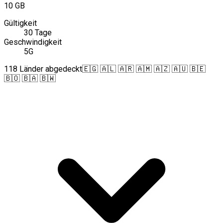
10 GB
Gültigkeit
30 Tage
Geschwindigkeit
5G
118 Länder abgedeckt
🇪🇬 🇦🇱 🇦🇷 🇦🇲 🇦🇿 🇦🇺 🇧🇪
🇧🇴 🇧🇦 🇧🇼