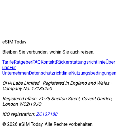
eSIM Today
Bleiben Sie verbunden, wohin Sie auch reisen.
Tarife
Ratgeber
FAQ
Kontakt
Rückerstattungsrichtlinie
Über
uns
Für
Unternehmen
Datenschutzrichtlinie
Nutzungsbedingungen
OHA Labs Limited
·
Registered in
England and Wales
·
Company No.
17183250
Registered office:
71-75 Shelton Street, Covent Garden,
London WC2H 9JQ
ICO registration:
ZC137188
© 2026 eSIM Today. Alle Rechte vorbehalten.