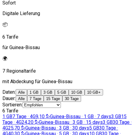
Sofort
Digitale Lieferung
📦
6 Tarife
für Guinea-Bissau
🌍
7 Regionaltarife
mit Abdeckung für Guinea-Bissau
Daten
:
Alle
1 GB
3 GB
5 GB
10 GB
10 GB+
Dauer
:
Alle
7 Tage
15 Tage
30 Tage
Sortieren
:
6 Tarife
1 GB
7 Tage · 4G
9,10 $
›
Guinea-Bissau · 1 GB · 7 days
3 GB
15
Tage · 4G
24,20 $
›
Guinea-Bissau · 3 GB · 15 days
3 GB
30 Tage ·
4G
25,70 $
›
Guinea-Bissau · 3 GB · 30 days
5 GB
30 Tage ·
4G
40,30 $
›
Guinea-Bissau · 5 GB · 30 days
10 GB
30 Tage ·