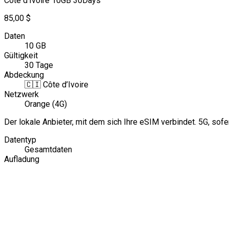
Cote d'Ivoire 10GB 30Days
85,00 $
Daten
10 GB
Gültigkeit
30 Tage
Abdeckung
🇨🇮
Côte d’Ivoire
Netzwerk
Orange (4G)
Der lokale Anbieter, mit dem sich Ihre eSIM verbindet. 5G, sofe
Datentyp
Gesamtdaten
Aufladung