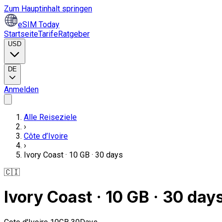
Zum Hauptinhalt springen
eSIM Today
Startseite
Tarife
Ratgeber
USD
DE
Anmelden
Alle Reiseziele
›
Côte d’Ivoire
›
Ivory Coast · 10 GB · 30 days
🇨🇮
Ivory Coast · 10 GB · 30 day