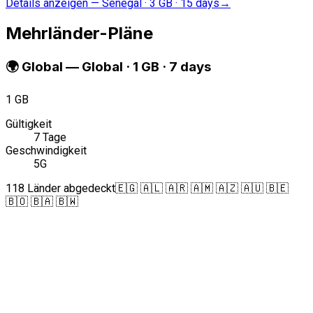
Details anzeigen
—
Senegal · 3 GB · 15 days
→
Mehrländer-Pläne
🌍
Global
—
Global · 1 GB · 7 days
1 GB
Gültigkeit
7 Tage
Geschwindigkeit
5G
118 Länder abgedeckt
🇪🇬 🇦🇱 🇦🇷 🇦🇲 🇦🇿 🇦🇺 🇧🇪
🇧🇴 🇧🇦 🇧🇼