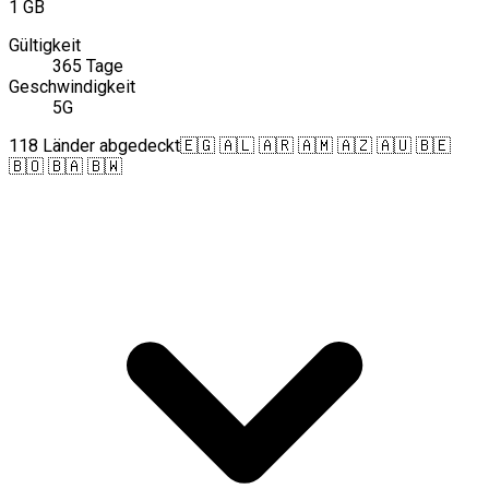
1 GB
Gültigkeit
365 Tage
Geschwindigkeit
5G
118 Länder abgedeckt
🇪🇬 🇦🇱 🇦🇷 🇦🇲 🇦🇿 🇦🇺 🇧🇪
🇧🇴 🇧🇦 🇧🇼