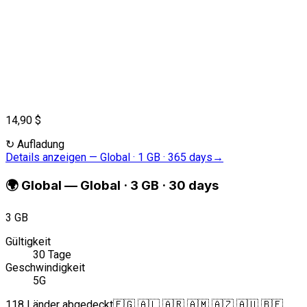
14,90 $
↻
Aufladung
Details anzeigen
—
Global · 1 GB · 365 days
→
🌍
Global
—
Global · 3 GB · 30 days
3 GB
Gültigkeit
30 Tage
Geschwindigkeit
5G
118 Länder abgedeckt
🇪🇬 🇦🇱 🇦🇷 🇦🇲 🇦🇿 🇦🇺 🇧🇪