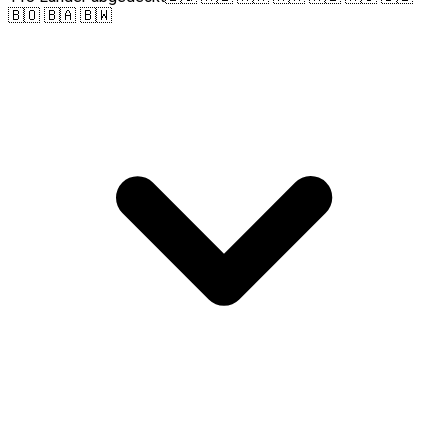
🇧🇴 🇧🇦 🇧🇼