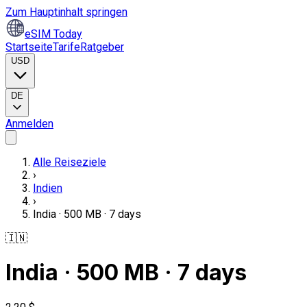
Zum Hauptinhalt springen
eSIM Today
Startseite
Tarife
Ratgeber
USD
DE
Anmelden
Alle Reiseziele
›
Indien
›
India · 500 MB · 7 days
🇮🇳
India · 500 MB · 7 days