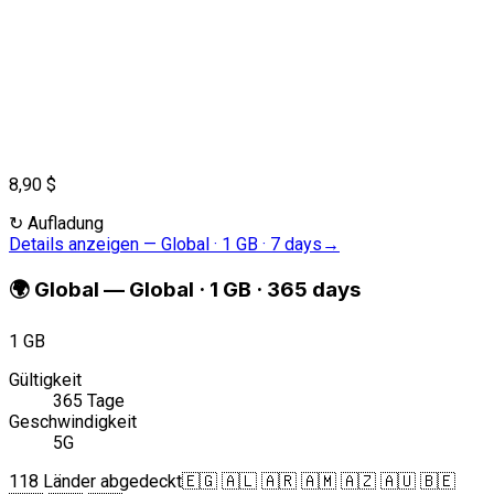
8,90 $
↻
Aufladung
Details anzeigen
—
Global · 1 GB · 7 days
→
🌍
Global
—
Global · 1 GB · 365 days
1 GB
Gültigkeit
365 Tage
Geschwindigkeit
5G
118 Länder abgedeckt
🇪🇬 🇦🇱 🇦🇷 🇦🇲 🇦🇿 🇦🇺 🇧🇪