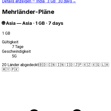
Details anzeigen
—
India · 3 GB · 30 days
→
Mehrländer-Pläne
🌐
Asia
—
Asia · 1 GB · 7 days
1 GB
Gültigkeit
7 Tage
Geschwindigkeit
5G
20 Länder abgedeckt
🇧🇩 🇨🇳 🇮🇳 🇮🇩 🇯🇵 🇰🇿 🇰🇬 🇱🇦
🇲🇾 🇵🇰