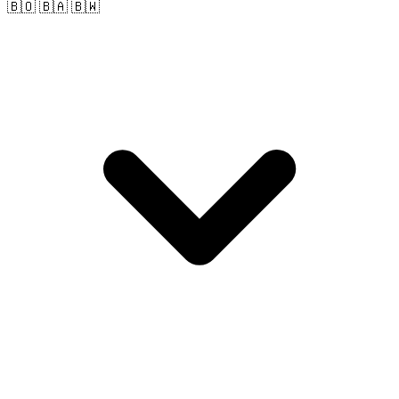
🇧🇴 🇧🇦 🇧🇼