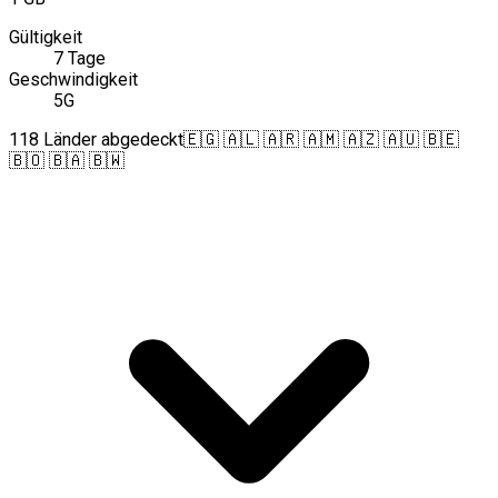
Gültigkeit
7 Tage
Geschwindigkeit
5G
118 Länder abgedeckt
🇪🇬 🇦🇱 🇦🇷 🇦🇲 🇦🇿 🇦🇺 🇧🇪
🇧🇴 🇧🇦 🇧🇼