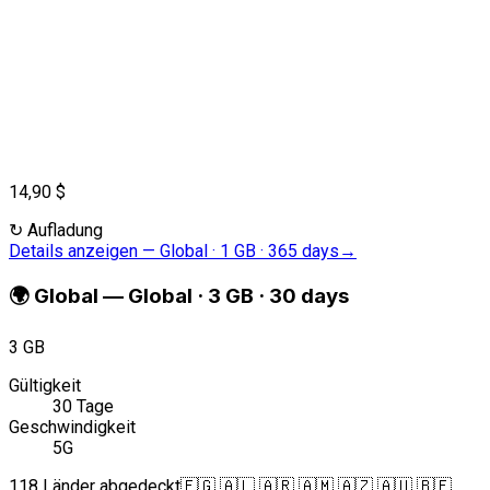
14,90 $
↻
Aufladung
Details anzeigen
—
Global · 1 GB · 365 days
→
🌍
Global
—
Global · 3 GB · 30 days
3 GB
Gültigkeit
30 Tage
Geschwindigkeit
5G
118 Länder abgedeckt
🇪🇬 🇦🇱 🇦🇷 🇦🇲 🇦🇿 🇦🇺 🇧🇪