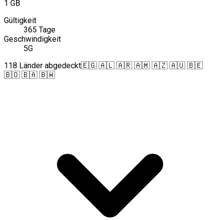
1 GB
Gültigkeit
365 Tage
Geschwindigkeit
5G
118 Länder abgedeckt
🇪🇬 🇦🇱 🇦🇷 🇦🇲 🇦🇿 🇦🇺 🇧🇪
🇧🇴 🇧🇦 🇧🇼