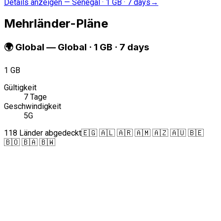
Details anzeigen
—
Senegal · 1 GB · 7 days
→
Mehrländer-Pläne
🌍
Global
—
Global · 1 GB · 7 days
1 GB
Gültigkeit
7 Tage
Geschwindigkeit
5G
118 Länder abgedeckt
🇪🇬 🇦🇱 🇦🇷 🇦🇲 🇦🇿 🇦🇺 🇧🇪
🇧🇴 🇧🇦 🇧🇼