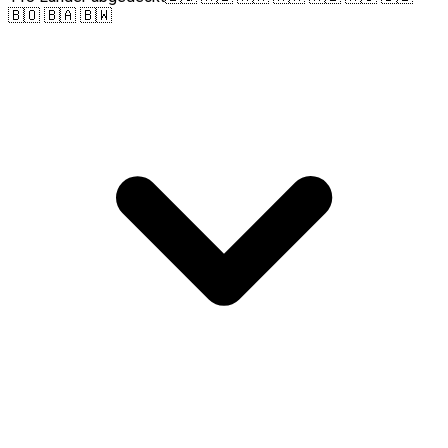
🇧🇴 🇧🇦 🇧🇼