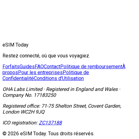
eSIM Today
Restez connecté, où que vous voyagiez.
Forfaits
Guides
FAQ
Contact
Politique de remboursement
À
propos
Pour les entreprises
Politique de
Confidentialité
Conditions d'Utilisation
OHA Labs Limited
·
Registered in
England and Wales
·
Company No.
17183250
Registered office:
71-75 Shelton Street, Covent Garden,
London WC2H 9JQ
ICO registration:
ZC137188
© 2026 eSIM Today. Tous droits réservés.