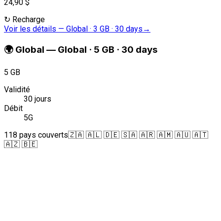
24,90 $
↻
Recharge
Voir les détails
—
Global · 3 GB · 30 days
→
🌍
Global
—
Global · 5 GB · 30 days
5 GB
Validité
30 jours
Débit
5G
118 pays couverts
🇿🇦 🇦🇱 🇩🇪 🇸🇦 🇦🇷 🇦🇲 🇦🇺 🇦🇹
🇦🇿 🇧🇪