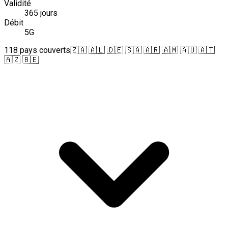
Validité
365 jours
Débit
5G
118 pays couverts
🇿🇦 🇦🇱 🇩🇪 🇸🇦 🇦🇷 🇦🇲 🇦🇺 🇦🇹
🇦🇿 🇧🇪