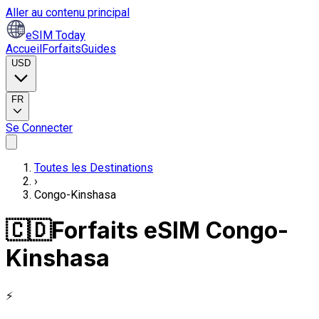
Aller au contenu principal
eSIM Today
Accueil
Forfaits
Guides
USD
FR
Se Connecter
Toutes les Destinations
›
Congo-Kinshasa
🇨🇩
Forfaits eSIM Congo-
Kinshasa
⚡