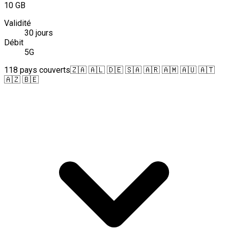
10 GB
Validité
30 jours
Débit
5G
118 pays couverts
🇿🇦 🇦🇱 🇩🇪 🇸🇦 🇦🇷 🇦🇲 🇦🇺 🇦🇹
🇦🇿 🇧🇪