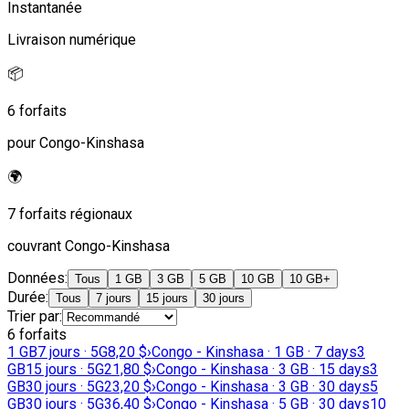
Instantanée
Livraison numérique
📦
6 forfaits
pour Congo-Kinshasa
🌍
7 forfaits régionaux
couvrant Congo-Kinshasa
Données
:
Tous
1 GB
3 GB
5 GB
10 GB
10 GB+
Durée
:
Tous
7 jours
15 jours
30 jours
Trier par
:
6 forfaits
1 GB
7 jours · 5G
8,20 $
›
Congo - Kinshasa · 1 GB · 7 days
3
GB
15 jours · 5G
21,80 $
›
Congo - Kinshasa · 3 GB · 15 days
3
GB
30 jours · 5G
23,20 $
›
Congo - Kinshasa · 3 GB · 30 days
5
GB
30 jours · 5G
36,40 $
›
Congo - Kinshasa · 5 GB · 30 days
10