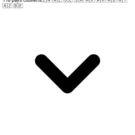
118 pays couverts
🇿🇦 🇦🇱 🇩🇪 🇸🇦 🇦🇷 🇦🇲 🇦🇺 🇦🇹
🇦🇿 🇧🇪