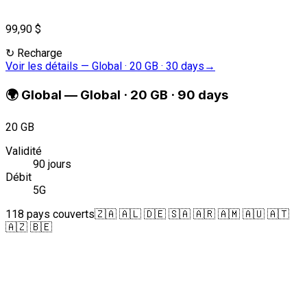
99,90 $
↻
Recharge
Voir les détails
—
Global · 20 GB · 30 days
→
🌍
Global
—
Global · 20 GB · 90 days
20 GB
Validité
90 jours
Débit
5G
118 pays couverts
🇿🇦 🇦🇱 🇩🇪 🇸🇦 🇦🇷 🇦🇲 🇦🇺 🇦🇹
🇦🇿 🇧🇪