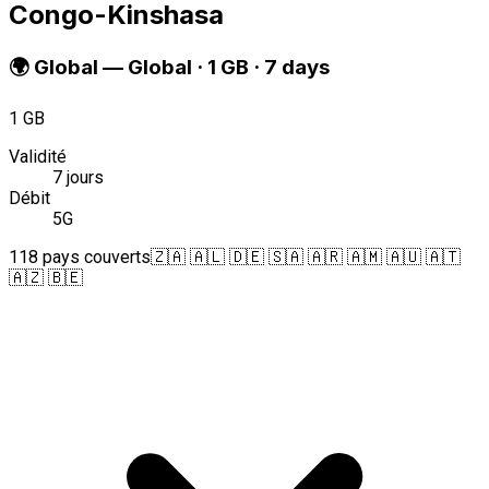
Congo-Kinshasa
🌍
Global
—
Global · 1 GB · 7 days
1 GB
Validité
7 jours
Débit
5G
118 pays couverts
🇿🇦 🇦🇱 🇩🇪 🇸🇦 🇦🇷 🇦🇲 🇦🇺 🇦🇹
🇦🇿 🇧🇪