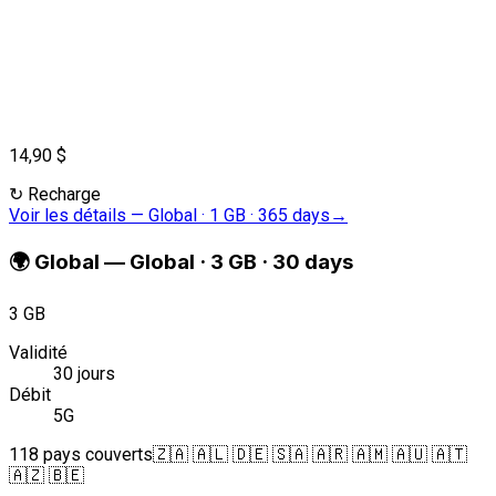
14,90 $
↻
Recharge
Voir les détails
—
Global · 1 GB · 365 days
→
🌍
Global
—
Global · 3 GB · 30 days
3 GB
Validité
30 jours
Débit
5G
118 pays couverts
🇿🇦 🇦🇱 🇩🇪 🇸🇦 🇦🇷 🇦🇲 🇦🇺 🇦🇹
🇦🇿 🇧🇪