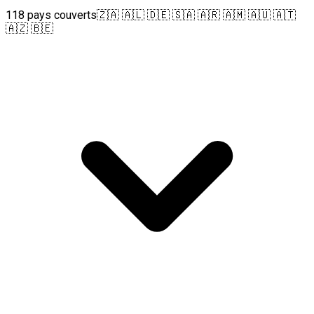
118 pays couverts
🇿🇦 🇦🇱 🇩🇪 🇸🇦 🇦🇷 🇦🇲 🇦🇺 🇦🇹
🇦🇿 🇧🇪