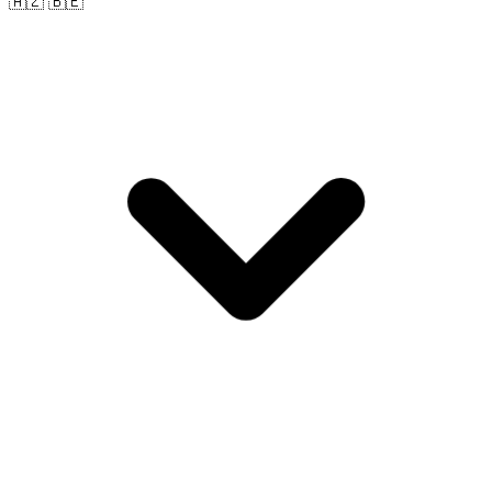
🇦🇿 🇧🇪