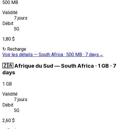
500 MB
Validité
7 jours
Débit
5G
1,80 $
↻
Recharge
Voir les détails
—
South Africa · 500 MB · 7 days
→
🇿🇦
Afrique du Sud
—
South Africa · 1 GB · 7
days
1 GB
Validité
7 jours
Débit
5G
2,60 $