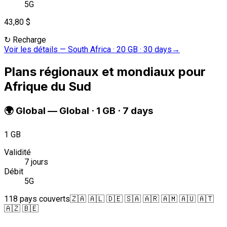
5G
43,80 $
↻
Recharge
Voir les détails
—
South Africa · 20 GB · 30 days
→
Plans régionaux et mondiaux pour
Afrique du Sud
🌍
Global
—
Global · 1 GB · 7 days
1 GB
Validité
7 jours
Débit
5G
118 pays couverts
🇿🇦 🇦🇱 🇩🇪 🇸🇦 🇦🇷 🇦🇲 🇦🇺 🇦🇹
🇦🇿 🇧🇪