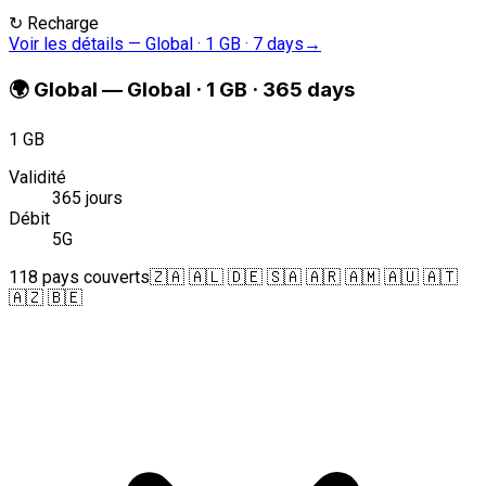
↻
Recharge
Voir les détails
—
Global · 1 GB · 7 days
→
🌍
Global
—
Global · 1 GB · 365 days
1 GB
Validité
365 jours
Débit
5G
118 pays couverts
🇿🇦 🇦🇱 🇩🇪 🇸🇦 🇦🇷 🇦🇲 🇦🇺 🇦🇹
🇦🇿 🇧🇪