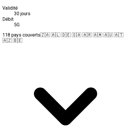
Validité
30 jours
Débit
5G
118 pays couverts
🇿🇦 🇦🇱 🇩🇪 🇸🇦 🇦🇷 🇦🇲 🇦🇺 🇦🇹
🇦🇿 🇧🇪