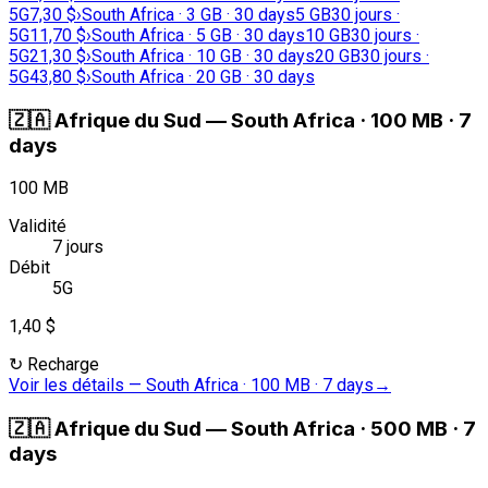
5G
7,30 $
›
South Africa · 3 GB · 30 days
5 GB
30 jours ·
5G
11,70 $
›
South Africa · 5 GB · 30 days
10 GB
30 jours ·
5G
21,30 $
›
South Africa · 10 GB · 30 days
20 GB
30 jours ·
5G
43,80 $
›
South Africa · 20 GB · 30 days
🇿🇦
Afrique du Sud
—
South Africa · 100 MB · 7
days
100 MB
Validité
7 jours
Débit
5G
1,40 $
↻
Recharge
Voir les détails
—
South Africa · 100 MB · 7 days
→
🇿🇦
Afrique du Sud
—
South Africa · 500 MB · 7
days