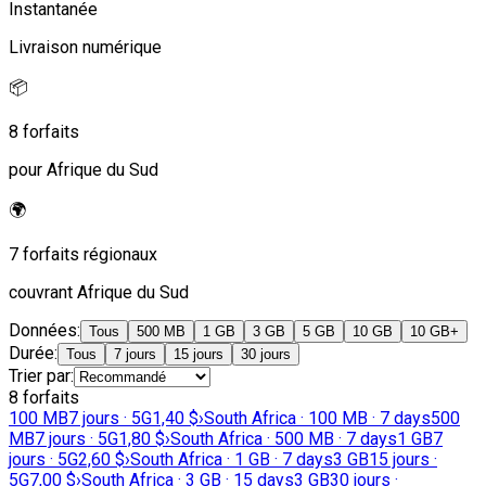
Instantanée
Livraison numérique
📦
8 forfaits
pour Afrique du Sud
🌍
7 forfaits régionaux
couvrant Afrique du Sud
Données
:
Tous
500 MB
1 GB
3 GB
5 GB
10 GB
10 GB+
Durée
:
Tous
7 jours
15 jours
30 jours
Trier par
:
8 forfaits
100 MB
7 jours · 5G
1,40 $
›
South Africa · 100 MB · 7 days
500
MB
7 jours · 5G
1,80 $
›
South Africa · 500 MB · 7 days
1 GB
7
jours · 5G
2,60 $
›
South Africa · 1 GB · 7 days
3 GB
15 jours ·
5G
7,00 $
›
South Africa · 3 GB · 15 days
3 GB
30 jours ·