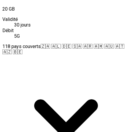
20 GB
Validité
30 jours
Débit
5G
118 pays couverts
🇿🇦 🇦🇱 🇩🇪 🇸🇦 🇦🇷 🇦🇲 🇦🇺 🇦🇹
🇦🇿 🇧🇪