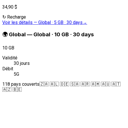
34,90 $
↻
Recharge
Voir les détails
—
Global · 5 GB · 30 days
→
🌍
Global
—
Global · 10 GB · 30 days
10 GB
Validité
30 jours
Débit
5G
118 pays couverts
🇿🇦 🇦🇱 🇩🇪 🇸🇦 🇦🇷 🇦🇲 🇦🇺 🇦🇹
🇦🇿 🇧🇪