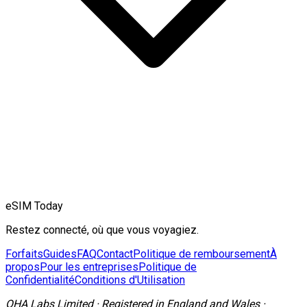
eSIM Today
Restez connecté, où que vous voyagiez.
Forfaits
Guides
FAQ
Contact
Politique de remboursement
À
propos
Pour les entreprises
Politique de
Confidentialité
Conditions d'Utilisation
OHA Labs Limited
·
Registered in
England and Wales
·