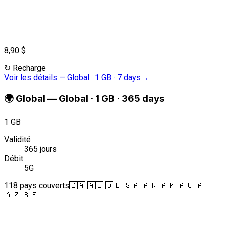
8,90 $
↻
Recharge
Voir les détails
—
Global · 1 GB · 7 days
→
🌍
Global
—
Global · 1 GB · 365 days
1 GB
Validité
365 jours
Débit
5G
118 pays couverts
🇿🇦 🇦🇱 🇩🇪 🇸🇦 🇦🇷 🇦🇲 🇦🇺 🇦🇹
🇦🇿 🇧🇪