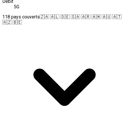
Débit
5G
118 pays couverts
🇿🇦 🇦🇱 🇩🇪 🇸🇦 🇦🇷 🇦🇲 🇦🇺 🇦🇹
🇦🇿 🇧🇪