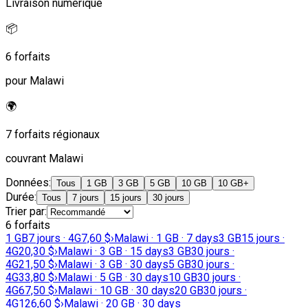
Livraison numérique
📦
6 forfaits
pour Malawi
🌍
7 forfaits régionaux
couvrant Malawi
Données
:
Tous
1 GB
3 GB
5 GB
10 GB
10 GB+
Durée
:
Tous
7 jours
15 jours
30 jours
Trier par
:
6 forfaits
1 GB
7 jours · 4G
7,60 $
›
Malawi · 1 GB · 7 days
3 GB
15 jours ·
4G
20,30 $
›
Malawi · 3 GB · 15 days
3 GB
30 jours ·
4G
21,50 $
›
Malawi · 3 GB · 30 days
5 GB
30 jours ·
4G
33,80 $
›
Malawi · 5 GB · 30 days
10 GB
30 jours ·
4G
67,50 $
›
Malawi · 10 GB · 30 days
20 GB
30 jours ·
4G
126,60 $
›
Malawi · 20 GB · 30 days