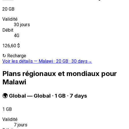
20 GB
Validité
30 jours
Débit
4G
126,60 $
↻
Recharge
Voir les détails
—
Malawi · 20 GB · 30 days
→
Plans régionaux et mondiaux pour
Malawi
🌍
Global
—
Global · 1 GB · 7 days
1 GB
Validité
7 jours