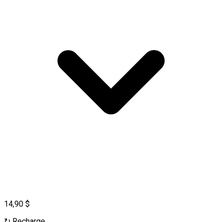
14,90 $
↻
Recharge