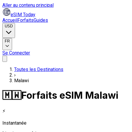
Aller au contenu principal
eSIM Today
Accueil
Forfaits
Guides
USD
FR
Se Connecter
Toutes les Destinations
›
Malawi
🇲🇼
Forfaits eSIM Malawi
⚡
Instantanée