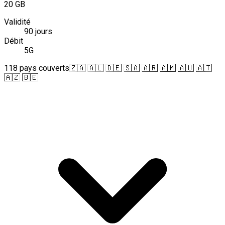
20 GB
Validité
90 jours
Débit
5G
118 pays couverts
🇿🇦 🇦🇱 🇩🇪 🇸🇦 🇦🇷 🇦🇲 🇦🇺 🇦🇹
🇦🇿 🇧🇪