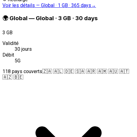
Voir les détails
—
Global · 1 GB · 365 days
→
🌍
Global
—
Global · 3 GB · 30 days
3 GB
Validité
30 jours
Débit
5G
118 pays couverts
🇿🇦 🇦🇱 🇩🇪 🇸🇦 🇦🇷 🇦🇲 🇦🇺 🇦🇹
🇦🇿 🇧🇪