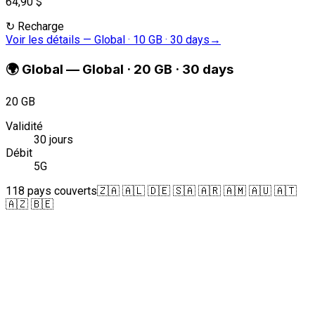
64,90 $
↻
Recharge
Voir les détails
—
Global · 10 GB · 30 days
→
🌍
Global
—
Global · 20 GB · 30 days
20 GB
Validité
30 jours
Débit
5G
118 pays couverts
🇿🇦 🇦🇱 🇩🇪 🇸🇦 🇦🇷 🇦🇲 🇦🇺 🇦🇹
🇦🇿 🇧🇪