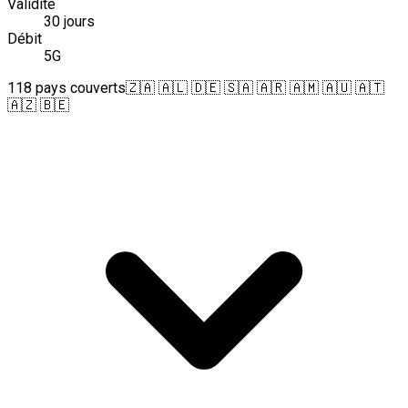
Validité
30 jours
Débit
5G
118 pays couverts
🇿🇦 🇦🇱 🇩🇪 🇸🇦 🇦🇷 🇦🇲 🇦🇺 🇦🇹
🇦🇿 🇧🇪