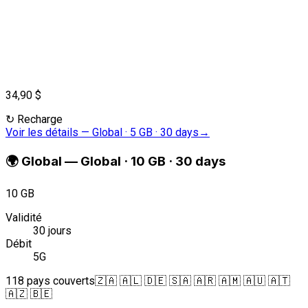
34,90 $
↻
Recharge
Voir les détails
—
Global · 5 GB · 30 days
→
🌍
Global
—
Global · 10 GB · 30 days
10 GB
Validité
30 jours
Débit
5G
118 pays couverts
🇿🇦 🇦🇱 🇩🇪 🇸🇦 🇦🇷 🇦🇲 🇦🇺 🇦🇹
🇦🇿 🇧🇪