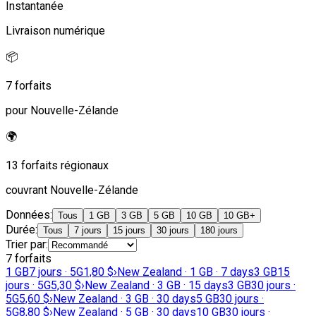
Instantanée
Livraison numérique
📦
7 forfaits
pour Nouvelle-Zélande
🌍
13 forfaits régionaux
couvrant Nouvelle-Zélande
Données
:
Tous
1 GB
3 GB
5 GB
10 GB
10 GB+
Durée
:
Tous
7 jours
15 jours
30 jours
180 jours
Trier par
:
7 forfaits
1 GB
7 jours · 5G
1,80 $
›
New Zealand · 1 GB · 7 days
3 GB
15
jours · 5G
5,30 $
›
New Zealand · 3 GB · 15 days
3 GB
30 jours ·
5G
5,60 $
›
New Zealand · 3 GB · 30 days
5 GB
30 jours ·
5G
8,80 $
›
New Zealand · 5 GB · 30 days
10 GB
30 jours ·