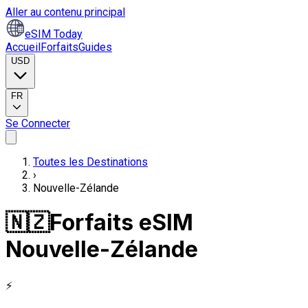
Aller au contenu principal
eSIM Today
Accueil
Forfaits
Guides
USD
FR
Se Connecter
Toutes les Destinations
›
Nouvelle-Zélande
🇳🇿
Forfaits eSIM
Nouvelle-Zélande
⚡