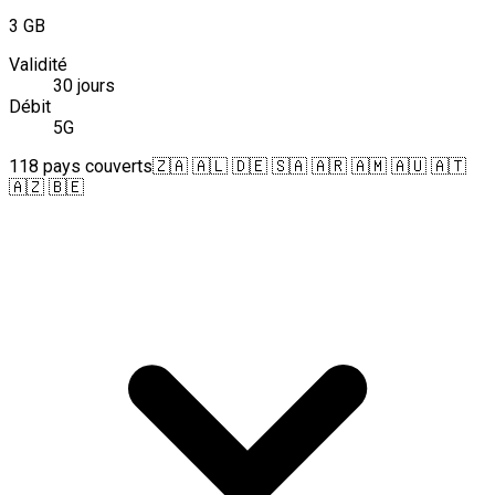
3 GB
Validité
30 jours
Débit
5G
118 pays couverts
🇿🇦 🇦🇱 🇩🇪 🇸🇦 🇦🇷 🇦🇲 🇦🇺 🇦🇹
🇦🇿 🇧🇪