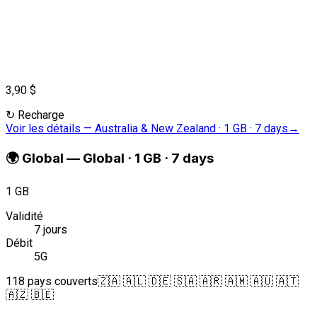
3,90 $
↻
Recharge
Voir les détails
—
Australia & New Zealand · 1 GB · 7 days
→
🌍
Global
—
Global · 1 GB · 7 days
1 GB
Validité
7 jours
Débit
5G
118 pays couverts
🇿🇦 🇦🇱 🇩🇪 🇸🇦 🇦🇷 🇦🇲 🇦🇺 🇦🇹
🇦🇿 🇧🇪