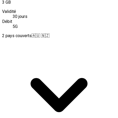
3 GB
Validité
30 jours
Débit
5G
2 pays couverts
🇦🇺 🇳🇿