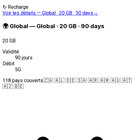
↻
Recharge
Voir les détails
—
Global · 20 GB · 30 days
→
🌍
Global
—
Global · 20 GB · 90 days
20 GB
Validité
90 jours
Débit
5G
118 pays couverts
🇿🇦 🇦🇱 🇩🇪 🇸🇦 🇦🇷 🇦🇲 🇦🇺 🇦🇹
🇦🇿 🇧🇪