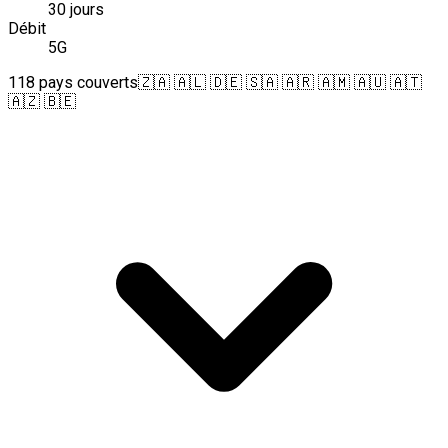
30 jours
Débit
5G
118 pays couverts
🇿🇦 🇦🇱 🇩🇪 🇸🇦 🇦🇷 🇦🇲 🇦🇺 🇦🇹
🇦🇿 🇧🇪