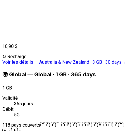
10,90 $
↻
Recharge
Voir les détails
—
Australia & New Zealand · 3 GB · 30 days
→
🌍
Global
—
Global · 1 GB · 365 days
1 GB
Validité
365 jours
Débit
5G
118 pays couverts
🇿🇦 🇦🇱 🇩🇪 🇸🇦 🇦🇷 🇦🇲 🇦🇺 🇦🇹
🇦🇿 🇧🇪