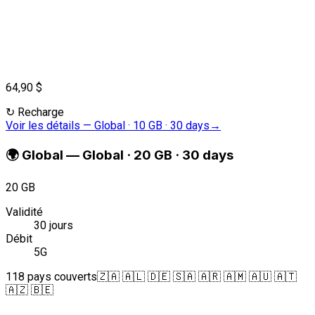
64,90 $
↻
Recharge
Voir les détails
—
Global · 10 GB · 30 days
→
🌍
Global
—
Global · 20 GB · 30 days
20 GB
Validité
30 jours
Débit
5G
118 pays couverts
🇿🇦 🇦🇱 🇩🇪 🇸🇦 🇦🇷 🇦🇲 🇦🇺 🇦🇹
🇦🇿 🇧🇪