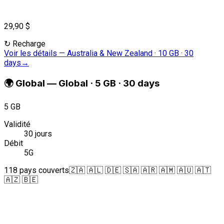
29,90 $
↻
Recharge
Voir les détails
—
Australia & New Zealand · 10 GB · 30
days
→
🌍
Global
—
Global · 5 GB · 30 days
5 GB
Validité
30 jours
Débit
5G
118 pays couverts
🇿🇦 🇦🇱 🇩🇪 🇸🇦 🇦🇷 🇦🇲 🇦🇺 🇦🇹
🇦🇿 🇧🇪