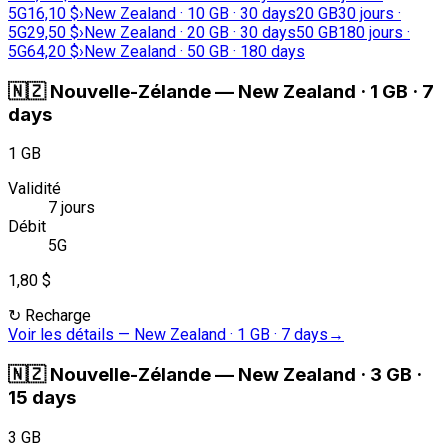
5G
16,10 $
›
New Zealand · 10 GB · 30 days
20 GB
30 jours ·
5G
29,50 $
›
New Zealand · 20 GB · 30 days
50 GB
180 jours ·
5G
64,20 $
›
New Zealand · 50 GB · 180 days
🇳🇿
Nouvelle-Zélande
—
New Zealand · 1 GB · 7
days
1 GB
Validité
7 jours
Débit
5G
1,80 $
↻
Recharge
Voir les détails
—
New Zealand · 1 GB · 7 days
→
🇳🇿
Nouvelle-Zélande
—
New Zealand · 3 GB ·
15 days
3 GB