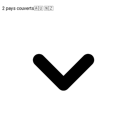
2 pays couverts
🇦🇺 🇳🇿