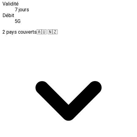
Validité
7 jours
Débit
5G
2 pays couverts
🇦🇺 🇳🇿