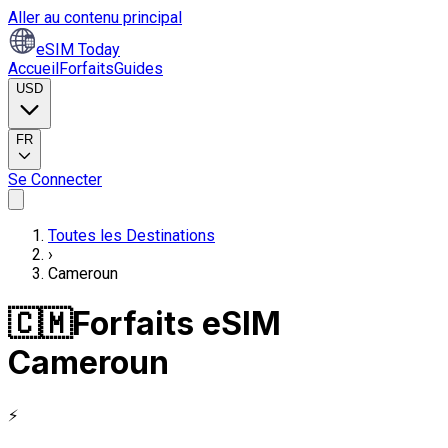
Aller au contenu principal
eSIM Today
Accueil
Forfaits
Guides
USD
FR
Se Connecter
Toutes les Destinations
›
Cameroun
🇨🇲
Forfaits eSIM
Cameroun
⚡