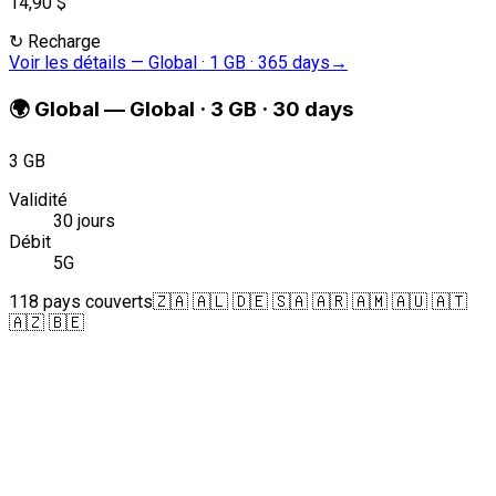
14,90 $
↻
Recharge
Voir les détails
—
Global · 1 GB · 365 days
→
🌍
Global
—
Global · 3 GB · 30 days
3 GB
Validité
30 jours
Débit
5G
118 pays couverts
🇿🇦 🇦🇱 🇩🇪 🇸🇦 🇦🇷 🇦🇲 🇦🇺 🇦🇹
🇦🇿 🇧🇪