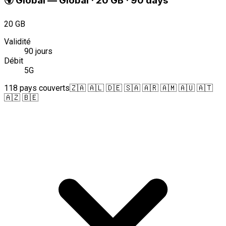
🌍
Global
—
Global · 20 GB · 90 days
20 GB
Validité
90 jours
Débit
5G
118 pays couverts
🇿🇦 🇦🇱 🇩🇪 🇸🇦 🇦🇷 🇦🇲 🇦🇺 🇦🇹
🇦🇿 🇧🇪