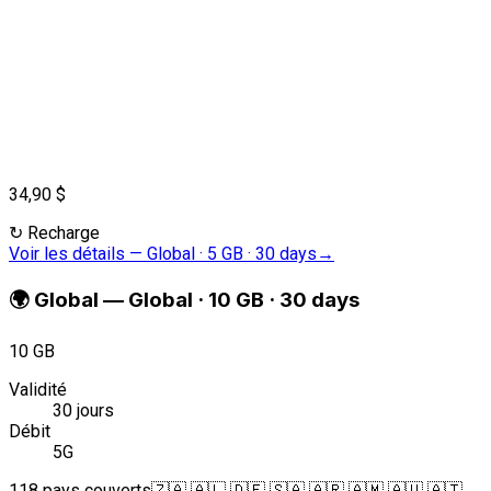
34,90 $
↻
Recharge
Voir les détails
—
Global · 5 GB · 30 days
→
🌍
Global
—
Global · 10 GB · 30 days
10 GB
Validité
30 jours
Débit
5G
118 pays couverts
🇿🇦 🇦🇱 🇩🇪 🇸🇦 🇦🇷 🇦🇲 🇦🇺 🇦🇹