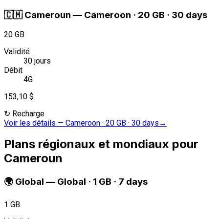
🇨🇲
Cameroun
—
Cameroon · 20 GB · 30 days
20 GB
Validité
30 jours
Débit
4G
153,10 $
↻
Recharge
Voir les détails
—
Cameroon · 20 GB · 30 days
→
Plans régionaux et mondiaux pour
Cameroun
🌍
Global
—
Global · 1 GB · 7 days
1 GB