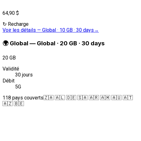
64,90 $
↻
Recharge
Voir les détails
—
Global · 10 GB · 30 days
→
🌍
Global
—
Global · 20 GB · 30 days
20 GB
Validité
30 jours
Débit
5G
118 pays couverts
🇿🇦 🇦🇱 🇩🇪 🇸🇦 🇦🇷 🇦🇲 🇦🇺 🇦🇹
🇦🇿 🇧🇪