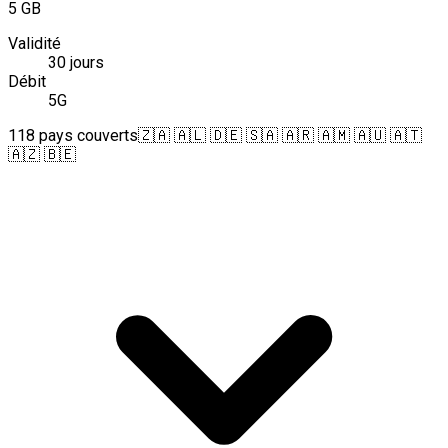
5 GB
Validité
30 jours
Débit
5G
118 pays couverts
🇿🇦 🇦🇱 🇩🇪 🇸🇦 🇦🇷 🇦🇲 🇦🇺 🇦🇹
🇦🇿 🇧🇪