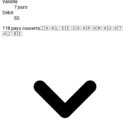
Validité
7 jours
Débit
5G
118 pays couverts
🇿🇦 🇦🇱 🇩🇪 🇸🇦 🇦🇷 🇦🇲 🇦🇺 🇦🇹
🇦🇿 🇧🇪