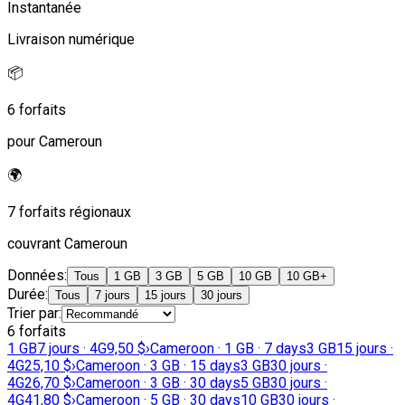
Instantanée
Livraison numérique
📦
6 forfaits
pour Cameroun
🌍
7 forfaits régionaux
couvrant Cameroun
Données
:
Tous
1 GB
3 GB
5 GB
10 GB
10 GB+
Durée
:
Tous
7 jours
15 jours
30 jours
Trier par
:
6 forfaits
1 GB
7 jours · 4G
9,50 $
›
Cameroon · 1 GB · 7 days
3 GB
15 jours ·
4G
25,10 $
›
Cameroon · 3 GB · 15 days
3 GB
30 jours ·
4G
26,70 $
›
Cameroon · 3 GB · 30 days
5 GB
30 jours ·
4G
41,80 $
›
Cameroon · 5 GB · 30 days
10 GB
30 jours ·