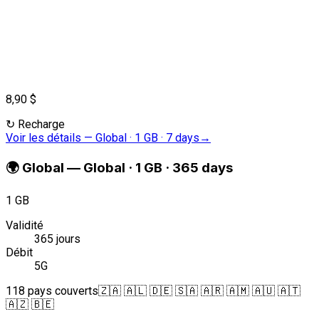
8,90 $
↻
Recharge
Voir les détails
—
Global · 1 GB · 7 days
→
🌍
Global
—
Global · 1 GB · 365 days
1 GB
Validité
365 jours
Débit
5G
118 pays couverts
🇿🇦 🇦🇱 🇩🇪 🇸🇦 🇦🇷 🇦🇲 🇦🇺 🇦🇹
🇦🇿 🇧🇪