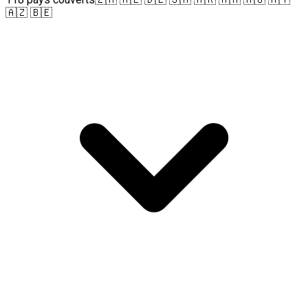
🇦🇿 🇧🇪