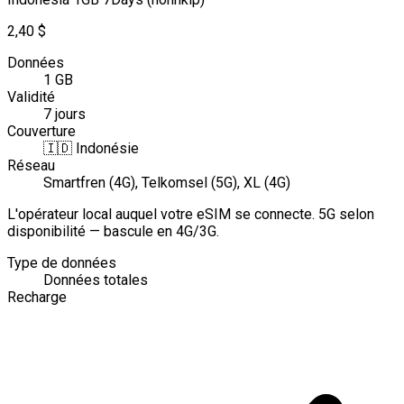
2,40 $
Données
1 GB
Validité
7 jours
Couverture
🇮🇩
Indonésie
Réseau
Smartfren (4G), Telkomsel (5G), XL (4G)
L'opérateur local auquel votre eSIM se connecte. 5G selon
disponibilité — bascule en 4G/3G.
Type de données
Données totales
Recharge