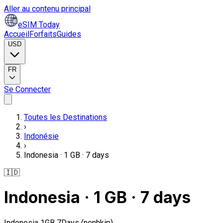
Aller au contenu principal
eSIM Today
Accueil
Forfaits
Guides
USD
FR
Se Connecter
Toutes les Destinations
›
Indonésie
›
Indonesia · 1 GB · 7 days
🇮🇩
Indonesia · 1 GB · 7 days
Indonesia 1GB 7Days (nonhkip)