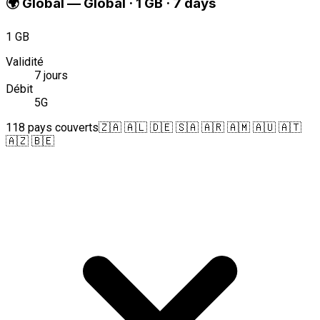
🌍
Global
—
Global · 1 GB · 7 days
1 GB
Validité
7 jours
Débit
5G
118 pays couverts
🇿🇦 🇦🇱 🇩🇪 🇸🇦 🇦🇷 🇦🇲 🇦🇺 🇦🇹
🇦🇿 🇧🇪