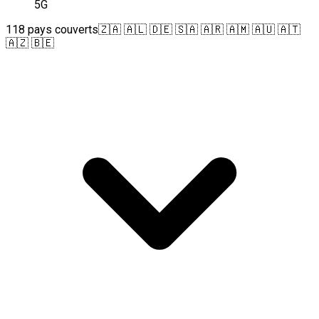
5G
118 pays couverts
🇿🇦 🇦🇱 🇩🇪 🇸🇦 🇦🇷 🇦🇲 🇦🇺 🇦🇹
🇦🇿 🇧🇪