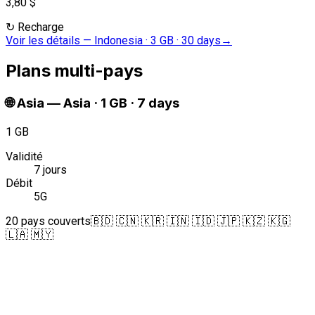
3,80 $
↻
Recharge
Voir les détails
—
Indonesia · 3 GB · 30 days
→
Plans multi-pays
🌐
Asia
—
Asia · 1 GB · 7 days
1 GB
Validité
7 jours
Débit
5G
20 pays couverts
🇧🇩 🇨🇳 🇰🇷 🇮🇳 🇮🇩 🇯🇵 🇰🇿 🇰🇬
🇱🇦 🇲🇾