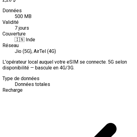
Données
500 MB
Validité
7 jours
Couverture
🇮🇳
Inde
Réseau
Jio (5G), AirTel (4G)
L'opérateur local auquel votre eSIM se connecte. 5G selon
disponibilité — bascule en 4G/3G.
Type de données
Données totales
Recharge