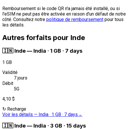
Remboursement si le code QR n'a jamais été installé, ou si
l'eSIM ne peut pas être activée en raison d'un défaut de notre
côté. Consultez notre
politique de remboursement
pour tous
les détails.
Autres forfaits pour Inde
🇮🇳
Inde
—
India · 1 GB · 7 days
1 GB
Validité
7 jours
Débit
5G
4,10 $
↻
Recharge
Voir les détails
—
India · 1 GB · 7 days
→
🇮🇳
Inde
—
India · 3 GB · 15 days