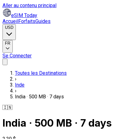
Aller au contenu principal
eSIM Today
Accueil
Forfaits
Guides
USD
FR
Se Connecter
Toutes les Destinations
›
Inde
›
India · 500 MB · 7 days
🇮🇳
India · 500 MB · 7 days
2,20 $