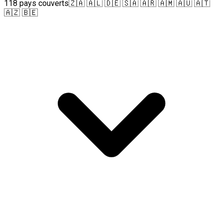
118 pays couverts
🇿🇦 🇦🇱 🇩🇪 🇸🇦 🇦🇷 🇦🇲 🇦🇺 🇦🇹
🇦🇿 🇧🇪