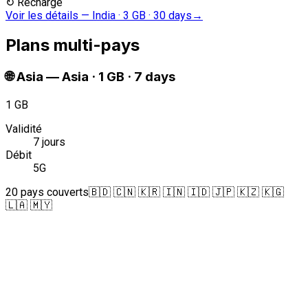
↻
Recharge
Voir les détails
—
India · 3 GB · 30 days
→
Plans multi-pays
🌐
Asia
—
Asia · 1 GB · 7 days
1 GB
Validité
7 jours
Débit
5G
20 pays couverts
🇧🇩 🇨🇳 🇰🇷 🇮🇳 🇮🇩 🇯🇵 🇰🇿 🇰🇬
🇱🇦 🇲🇾