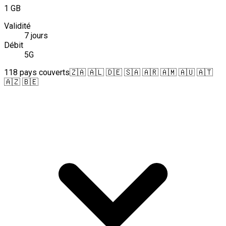
1 GB
Validité
7 jours
Débit
5G
118 pays couverts
🇿🇦 🇦🇱 🇩🇪 🇸🇦 🇦🇷 🇦🇲 🇦🇺 🇦🇹
🇦🇿 🇧🇪