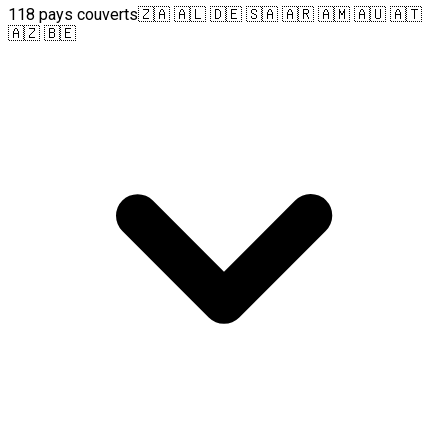
118 pays couverts
🇿🇦 🇦🇱 🇩🇪 🇸🇦 🇦🇷 🇦🇲 🇦🇺 🇦🇹
🇦🇿 🇧🇪