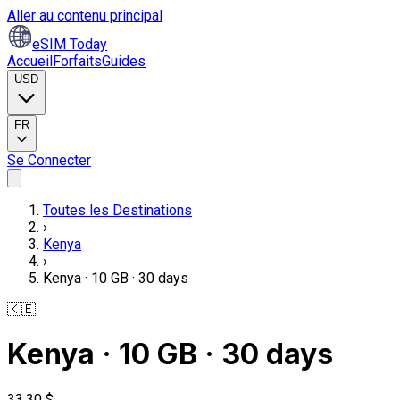
Aller au contenu principal
eSIM Today
Accueil
Forfaits
Guides
USD
FR
Se Connecter
Toutes les Destinations
›
Kenya
›
Kenya · 10 GB · 30 days
🇰🇪
Kenya · 10 GB · 30 days
33,30 $