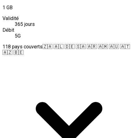
1 GB
Validité
365 jours
Débit
5G
118 pays couverts
🇿🇦 🇦🇱 🇩🇪 🇸🇦 🇦🇷 🇦🇲 🇦🇺 🇦🇹
🇦🇿 🇧🇪