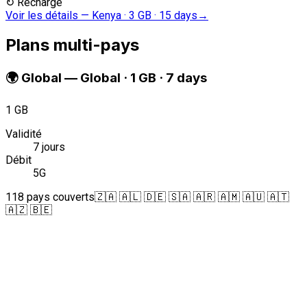
↻
Recharge
Voir les détails
—
Kenya · 3 GB · 15 days
→
Plans multi-pays
🌍
Global
—
Global · 1 GB · 7 days
1 GB
Validité
7 jours
Débit
5G
118 pays couverts
🇿🇦 🇦🇱 🇩🇪 🇸🇦 🇦🇷 🇦🇲 🇦🇺 🇦🇹
🇦🇿 🇧🇪