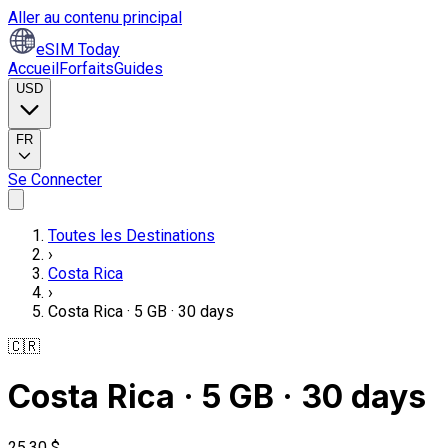
Aller au contenu principal
eSIM Today
Accueil
Forfaits
Guides
USD
FR
Se Connecter
Toutes les Destinations
›
Costa Rica
›
Costa Rica · 5 GB · 30 days
🇨🇷
Costa Rica · 5 GB · 30 days
25,30 $