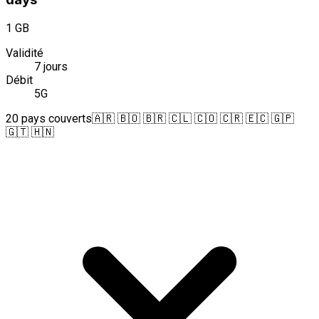
1 GB
Validité
7 jours
Débit
5G
20 pays couverts
🇦🇷 🇧🇴 🇧🇷 🇨🇱 🇨🇴 🇨🇷 🇪🇨 🇬🇵
🇬🇹 🇭🇳