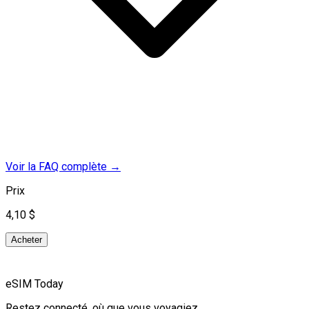
Voir la FAQ complète
→
Prix
4,10 $
Acheter
eSIM Today
Restez connecté, où que vous voyagiez.