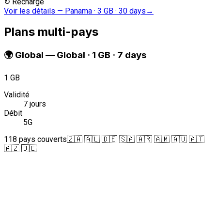
↻
Recharge
Voir les détails
—
Panama · 3 GB · 30 days
→
Plans multi-pays
🌍
Global
—
Global · 1 GB · 7 days
1 GB
Validité
7 jours
Débit
5G
118 pays couverts
🇿🇦 🇦🇱 🇩🇪 🇸🇦 🇦🇷 🇦🇲 🇦🇺 🇦🇹
🇦🇿 🇧🇪