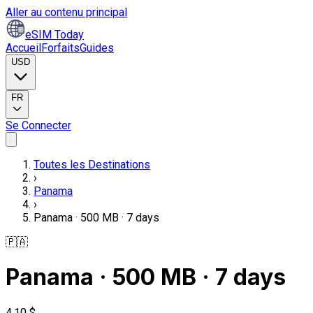
Aller au contenu principal
eSIM Today
Accueil
Forfaits
Guides
USD
FR
Se Connecter
Toutes les Destinations
›
Panama
›
Panama · 500 MB · 7 days
🇵🇦
Panama · 500 MB · 7 days
4,10 $