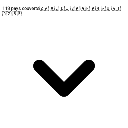
118 pays couverts
🇿🇦 🇦🇱 🇩🇪 🇸🇦 🇦🇷 🇦🇲 🇦🇺 🇦🇹
🇦🇿 🇧🇪