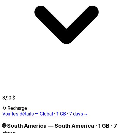
8,90 $
↻
Recharge
Voir les détails
—
Global · 1 GB · 7 days
→
🌐
South America
—
South America · 1 GB · 7
days