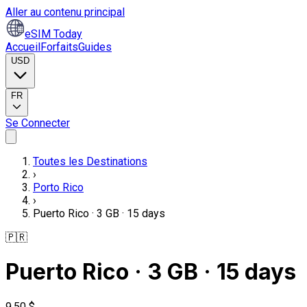
Aller au contenu principal
eSIM Today
Accueil
Forfaits
Guides
USD
FR
Se Connecter
Toutes les Destinations
›
Porto Rico
›
Puerto Rico · 3 GB · 15 days
🇵🇷
Puerto Rico · 3 GB · 15 days
9,50 $