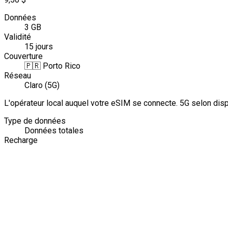
Données
3 GB
Validité
15 jours
Couverture
🇵🇷
Porto Rico
Réseau
Claro (5G)
L'opérateur local auquel votre eSIM se connecte. 5G selon dis
Type de données
Données totales
Recharge