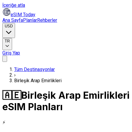
İçeriğe atla
eSIM Today
Ana Sayfa
Planlar
Rehberler
USD
TR
Giriş Yap
Tüm Destinasyonlar
›
Birleşik Arap Emirlikleri
🇦🇪
Birleşik Arap Emirlikleri
eSIM Planları
⚡