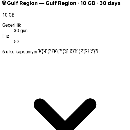
🌐
Gulf Region
—
Gulf Region · 10 GB · 30 days
10 GB
Geçerlilik
30 gün
Hız
5G
6 ülke kapsanıyor
🇧🇭 🇦🇪 🇮🇶 🇶🇦 🇰🇼 🇸🇦