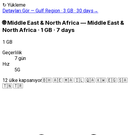
↻
Yükleme
Detayları Gör
—
Gulf Region · 3 GB · 30 days
→
🌐
Middle East & North Africa
—
Middle East &
North Africa · 1 GB · 7 days
1 GB
Geçerlilik
7 gün
Hız
5G
12 ülke kapsanıyor
🇧🇭 🇦🇪 🇲🇦 🇮🇱 🇶🇦 🇰🇼 🇪🇬 🇸🇦
🇹🇳 🇹🇷