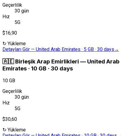
Geçerlilik
30 gün
Hız
5G
$16,90
↻
Yükleme
Detayları Gör
—
United Arab Emirates · 5 GB · 30 days
→
🇦🇪
Birleşik Arap Emirlikleri
—
United Arab
Emirates · 10 GB · 30 days
10 GB
Geçerlilik
30 gün
Hız
5G
$30,60
↻
Yükleme
Detayları Gör
—
United Arab Emirates · 10 GB · 30 days
→