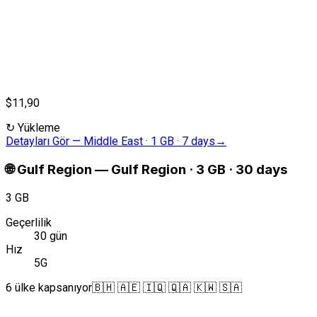
$11,90
↻
Yükleme
Detayları Gör
—
Middle East · 1 GB · 7 days
→
🌐
Gulf Region
—
Gulf Region · 3 GB · 30 days
3 GB
Geçerlilik
30 gün
Hız
5G
6 ülke kapsanıyor
🇧🇭 🇦🇪 🇮🇶 🇶🇦 🇰🇼 🇸🇦