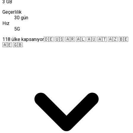
3 GB
Geçerlilik
30 gün
Hız
5G
118 ülke kapsanıyor
🇩🇪 🇺🇸 🇦🇷 🇦🇱 🇦🇺 🇦🇹 🇦🇿 🇧🇪
🇦🇪 🇬🇧