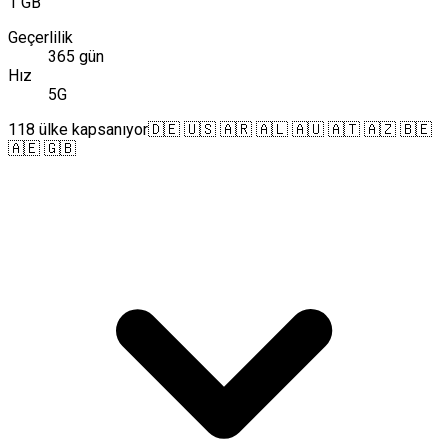
1 GB
Geçerlilik
365 gün
Hız
5G
118 ülke kapsanıyor
🇩🇪 🇺🇸 🇦🇷 🇦🇱 🇦🇺 🇦🇹 🇦🇿 🇧🇪
🇦🇪 🇬🇧