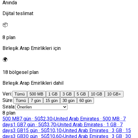
Anında
Dijital teslimat
📦
8 plan
Birleşik Arap Emirlikleri için
🌍
18 bölgesel plan
Birleşik Arap Emirlikleri dahil
Veri
:
Tümü
500 MB
1 GB
3 GB
5 GB
10 GB
10 GB+
Süre
:
Tümü
7 gün
15 gün
30 gün
60 gün
Sırala
:
8 plan
500 MB
7 gün · 5G
$2,30
›
United Arab Emirates · 500 MB · 7
days
1 GB
7 gün · 5G
$3,70
›
United Arab Emirates · 1 GB · 7
days
3 GB
15 gün · 5G
$10,10
›
United Arab Emirates · 3 GB · 15
days
3 GB
30 gün · 5G
$10,60
›
United Arab Emirates · 3 GB · 30