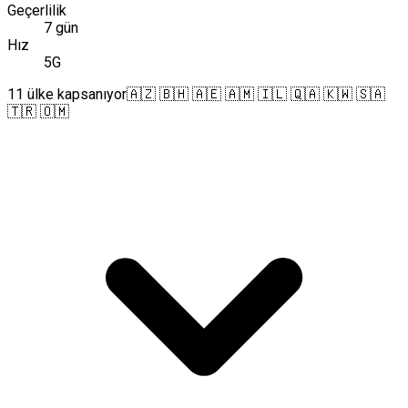
Geçerlilik
7 gün
Hız
5G
11 ülke kapsanıyor
🇦🇿 🇧🇭 🇦🇪 🇦🇲 🇮🇱 🇶🇦 🇰🇼 🇸🇦
🇹🇷 🇴🇲