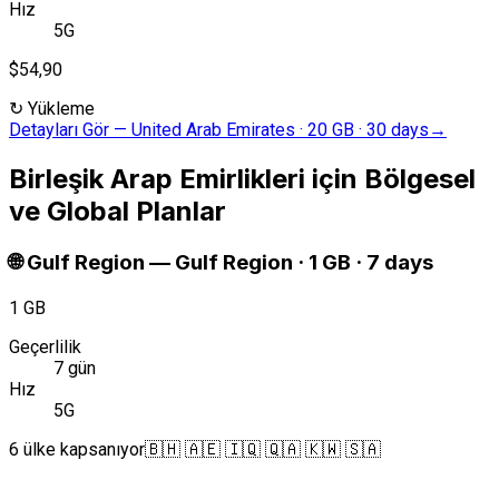
Hız
5G
$54,90
↻
Yükleme
Detayları Gör
—
United Arab Emirates · 20 GB · 30 days
→
Birleşik Arap Emirlikleri için Bölgesel
ve Global Planlar
🌐
Gulf Region
—
Gulf Region · 1 GB · 7 days
1 GB
Geçerlilik
7 gün
Hız
5G
6 ülke kapsanıyor
🇧🇭 🇦🇪 🇮🇶 🇶🇦 🇰🇼 🇸🇦