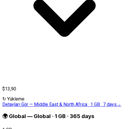
$13,90
↻
Yükleme
Detayları Gör
—
Middle East & North Africa · 1 GB · 7 days
→
🌍
Global
—
Global · 1 GB · 365 days