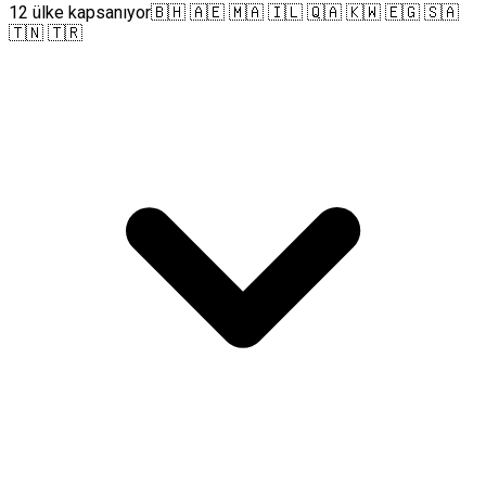
12 ülke kapsanıyor
🇧🇭 🇦🇪 🇲🇦 🇮🇱 🇶🇦 🇰🇼 🇪🇬 🇸🇦
🇹🇳 🇹🇷