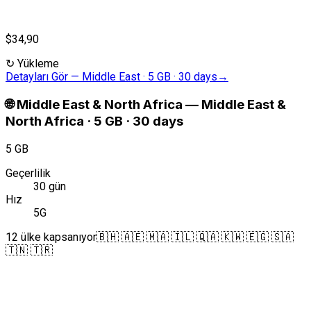
$34,90
↻
Yükleme
Detayları Gör
—
Middle East · 5 GB · 30 days
→
🌐
Middle East & North Africa
—
Middle East &
North Africa · 5 GB · 30 days
5 GB
Geçerlilik
30 gün
Hız
5G
12 ülke kapsanıyor
🇧🇭 🇦🇪 🇲🇦 🇮🇱 🇶🇦 🇰🇼 🇪🇬 🇸🇦
🇹🇳 🇹🇷