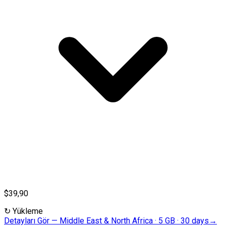
$39,90
↻
Yükleme
Detayları Gör
—
Middle East & North Africa · 5 GB · 30 days
→