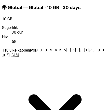
🌍
Global
—
Global · 10 GB · 30 days
10 GB
Geçerlilik
30 gün
Hız
5G
118 ülke kapsanıyor
🇩🇪 🇺🇸 🇦🇷 🇦🇱 🇦🇺 🇦🇹 🇦🇿 🇧🇪
🇦🇪 🇬🇧