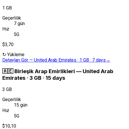
1 GB
Geçerlilik
7 gün
Hız
5G
$3,70
↻
Yükleme
Detayları Gör
—
United Arab Emirates · 1 GB · 7 days
→
🇦🇪
Birleşik Arap Emirlikleri
—
United Arab
Emirates · 3 GB · 15 days
3 GB
Geçerlilik
15 gün
Hız
5G
$10,10