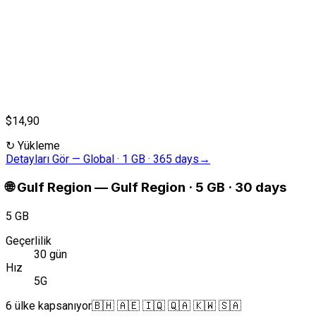
$14,90
↻
Yükleme
Detayları Gör
—
Global · 1 GB · 365 days
→
🌐
Gulf Region
—
Gulf Region · 5 GB · 30 days
5 GB
Geçerlilik
30 gün
Hız
5G
6 ülke kapsanıyor
🇧🇭 🇦🇪 🇮🇶 🇶🇦 🇰🇼 🇸🇦