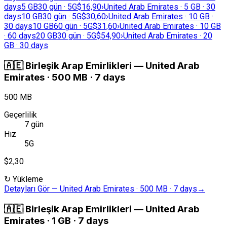
days
5 GB
30 gün · 5G
$16,90
›
United Arab Emirates · 5 GB · 30
days
10 GB
30 gün · 5G
$30,60
›
United Arab Emirates · 10 GB ·
30 days
10 GB
60 gün · 5G
$31,60
›
United Arab Emirates · 10 GB
· 60 days
20 GB
30 gün · 5G
$54,90
›
United Arab Emirates · 20
GB · 30 days
🇦🇪
Birleşik Arap Emirlikleri
—
United Arab
Emirates · 500 MB · 7 days
500 MB
Geçerlilik
7 gün
Hız
5G
$2,30
↻
Yükleme
Detayları Gör
—
United Arab Emirates · 500 MB · 7 days
→
🇦🇪
Birleşik Arap Emirlikleri
—
United Arab
Emirates · 1 GB · 7 days