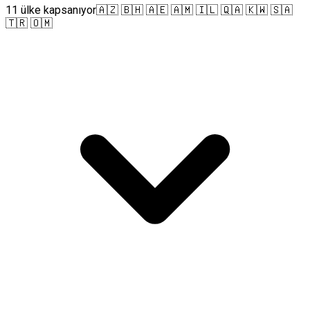
11 ülke kapsanıyor
🇦🇿 🇧🇭 🇦🇪 🇦🇲 🇮🇱 🇶🇦 🇰🇼 🇸🇦
🇹🇷 🇴🇲