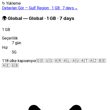
↻
Yükleme
Detayları Gör
—
Gulf Region · 1 GB · 7 days
→
🌍
Global
—
Global · 1 GB · 7 days
1 GB
Geçerlilik
7 gün
Hız
5G
118 ülke kapsanıyor
🇩🇪 🇺🇸 🇦🇷 🇦🇱 🇦🇺 🇦🇹 🇦🇿 🇧🇪
🇦🇪 🇬🇧