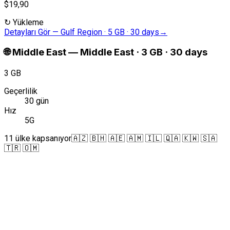
$19,90
↻
Yükleme
Detayları Gör
—
Gulf Region · 5 GB · 30 days
→
🌐
Middle East
—
Middle East · 3 GB · 30 days
3 GB
Geçerlilik
30 gün
Hız
5G
11 ülke kapsanıyor
🇦🇿 🇧🇭 🇦🇪 🇦🇲 🇮🇱 🇶🇦 🇰🇼 🇸🇦
🇹🇷 🇴🇲