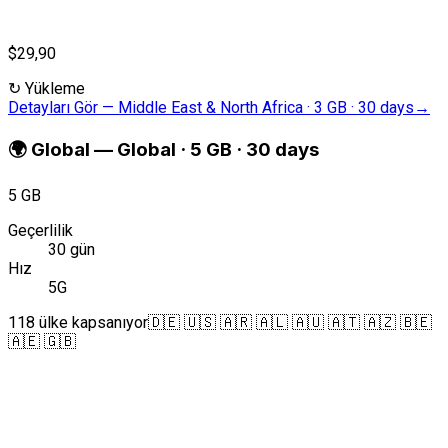
$29,90
↻
Yükleme
Detayları Gör
—
Middle East & North Africa · 3 GB · 30 days
→
🌍
Global
—
Global · 5 GB · 30 days
5 GB
Geçerlilik
30 gün
Hız
5G
118 ülke kapsanıyor
🇩🇪 🇺🇸 🇦🇷 🇦🇱 🇦🇺 🇦🇹 🇦🇿 🇧🇪
🇦🇪 🇬🇧