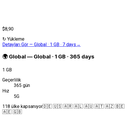
$8,90
↻
Yükleme
Detayları Gör
—
Global · 1 GB · 7 days
→
🌍
Global
—
Global · 1 GB · 365 days
1 GB
Geçerlilik
365 gün
Hız
5G
118 ülke kapsanıyor
🇩🇪 🇺🇸 🇦🇷 🇦🇱 🇦🇺 🇦🇹 🇦🇿 🇧🇪
🇦🇪 🇬🇧