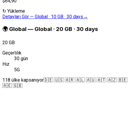
$64,90
↻
Yükleme
Detayları Gör
—
Global · 10 GB · 30 days
→
🌍
Global
—
Global · 20 GB · 30 days
20 GB
Geçerlilik
30 gün
Hız
5G
118 ülke kapsanıyor
🇩🇪 🇺🇸 🇦🇷 🇦🇱 🇦🇺 🇦🇹 🇦🇿 🇧🇪
🇦🇪 🇬🇧