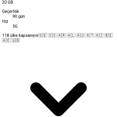
20 GB
Geçerlilik
90 gün
Hız
5G
118 ülke kapsanıyor
🇩🇪 🇺🇸 🇦🇷 🇦🇱 🇦🇺 🇦🇹 🇦🇿 🇧🇪
🇦🇪 🇬🇧