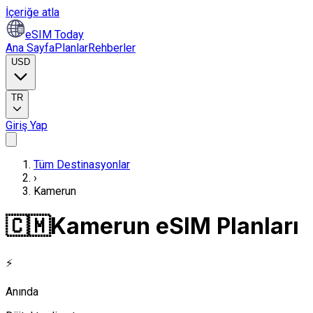
İçeriğe atla
eSIM Today
Ana Sayfa
Planlar
Rehberler
USD
TR
Giriş Yap
Tüm Destinasyonlar
›
Kamerun
🇨🇲
Kamerun eSIM Planları
⚡
Anında