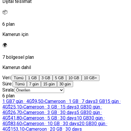
Dijital teslimat
📦
6 plan
Kamerun için
🌍
7 bölgesel plan
Kamerun dahil
Veri
:
Tümü
1 GB
3 GB
5 GB
10 GB
10 GB+
Süre
:
Tümü
7 gün
15 gün
30 gün
Sırala
:
6 plan
1 GB
7 gün · 4G
$9,50
›
Cameroon · 1 GB · 7 days
3 GB
15 gün ·
4G
$25,10
›
Cameroon · 3 GB · 15 days
3 GB
30 gün ·
4G
$26,70
›
Cameroon · 3 GB · 30 days
5 GB
30 gün ·
4G
$41,80
›
Cameroon · 5 GB · 30 days
10 GB
30 gün ·
4G
$83,60
›
Cameroon · 10 GB · 30 days
20 GB
30 gün ·
4G
$153,10
›
Cameroon · 20 GB · 30 days