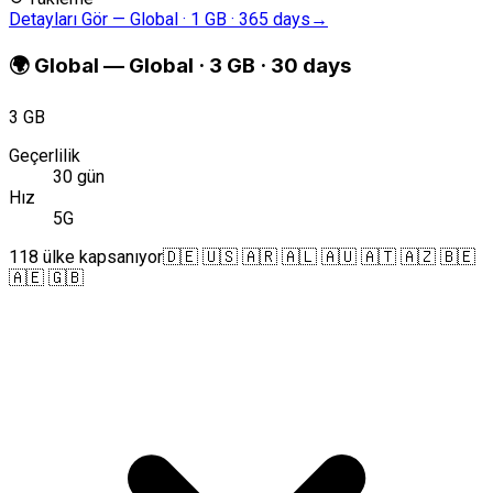
Detayları Gör
—
Global · 1 GB · 365 days
→
🌍
Global
—
Global · 3 GB · 30 days
3 GB
Geçerlilik
30 gün
Hız
5G
118 ülke kapsanıyor
🇩🇪 🇺🇸 🇦🇷 🇦🇱 🇦🇺 🇦🇹 🇦🇿 🇧🇪
🇦🇪 🇬🇧