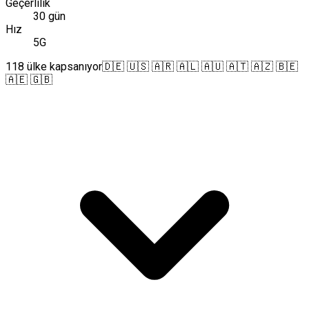
Geçerlilik
30 gün
Hız
5G
118 ülke kapsanıyor
🇩🇪 🇺🇸 🇦🇷 🇦🇱 🇦🇺 🇦🇹 🇦🇿 🇧🇪
🇦🇪 🇬🇧