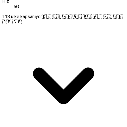
Hız
5G
118 ülke kapsanıyor
🇩🇪 🇺🇸 🇦🇷 🇦🇱 🇦🇺 🇦🇹 🇦🇿 🇧🇪
🇦🇪 🇬🇧