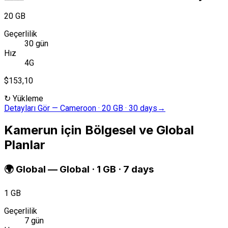
20 GB
Geçerlilik
30 gün
Hız
4G
$153,10
↻
Yükleme
Detayları Gör
—
Cameroon · 20 GB · 30 days
→
Kamerun için Bölgesel ve Global
Planlar
🌍
Global
—
Global · 1 GB · 7 days
1 GB
Geçerlilik
7 gün