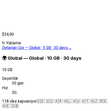
$34,90
↻
Yükleme
Detayları Gör
—
Global · 5 GB · 30 days
→
🌍
Global
—
Global · 10 GB · 30 days
10 GB
Geçerlilik
30 gün
Hız
5G
118 ülke kapsanıyor
🇩🇪 🇺🇸 🇦🇷 🇦🇱 🇦🇺 🇦🇹 🇦🇿 🇧🇪
🇦🇪 🇬🇧