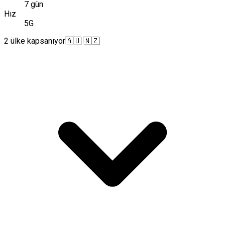
7 gün
Hız
5G
2 ülke kapsanıyor
🇦🇺 🇳🇿