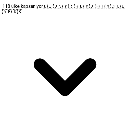
118 ülke kapsanıyor
🇩🇪 🇺🇸 🇦🇷 🇦🇱 🇦🇺 🇦🇹 🇦🇿 🇧🇪
🇦🇪 🇬🇧