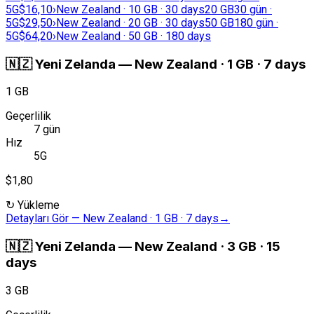
5G
$16,10
›
New Zealand · 10 GB · 30 days
20 GB
30 gün ·
5G
$29,50
›
New Zealand · 20 GB · 30 days
50 GB
180 gün ·
5G
$64,20
›
New Zealand · 50 GB · 180 days
🇳🇿
Yeni Zelanda
—
New Zealand · 1 GB · 7 days
1 GB
Geçerlilik
7 gün
Hız
5G
$1,80
↻
Yükleme
Detayları Gör
—
New Zealand · 1 GB · 7 days
→
🇳🇿
Yeni Zelanda
—
New Zealand · 3 GB · 15
days
3 GB