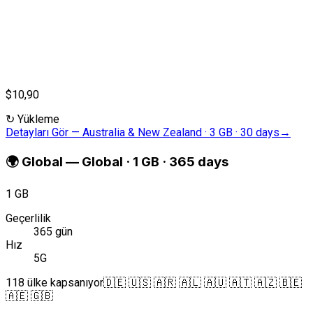
$10,90
↻
Yükleme
Detayları Gör
—
Australia & New Zealand · 3 GB · 30 days
→
🌍
Global
—
Global · 1 GB · 365 days
1 GB
Geçerlilik
365 gün
Hız
5G
118 ülke kapsanıyor
🇩🇪 🇺🇸 🇦🇷 🇦🇱 🇦🇺 🇦🇹 🇦🇿 🇧🇪
🇦🇪 🇬🇧