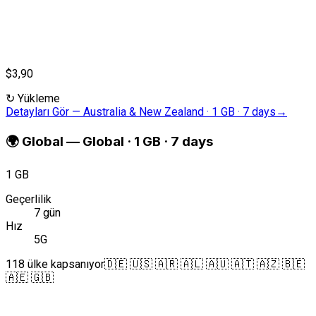
$3,90
↻
Yükleme
Detayları Gör
—
Australia & New Zealand · 1 GB · 7 days
→
🌍
Global
—
Global · 1 GB · 7 days
1 GB
Geçerlilik
7 gün
Hız
5G
118 ülke kapsanıyor
🇩🇪 🇺🇸 🇦🇷 🇦🇱 🇦🇺 🇦🇹 🇦🇿 🇧🇪
🇦🇪 🇬🇧