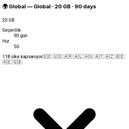
🌍
Global
—
Global · 20 GB · 90 days
20 GB
Geçerlilik
90 gün
Hız
5G
118 ülke kapsanıyor
🇩🇪 🇺🇸 🇦🇷 🇦🇱 🇦🇺 🇦🇹 🇦🇿 🇧🇪
🇦🇪 🇬🇧