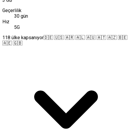
3 GB
Geçerlilik
30 gün
Hız
5G
118 ülke kapsanıyor
🇩🇪 🇺🇸 🇦🇷 🇦🇱 🇦🇺 🇦🇹 🇦🇿 🇧🇪
🇦🇪 🇬🇧