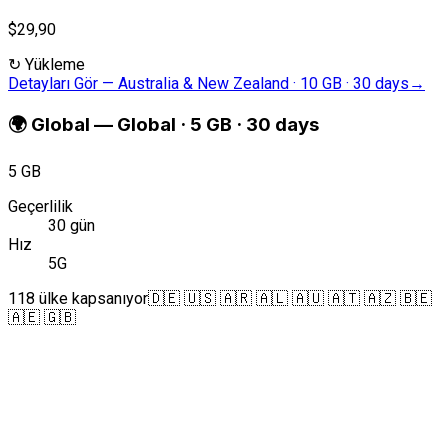
$29,90
↻
Yükleme
Detayları Gör
—
Australia & New Zealand · 10 GB · 30 days
→
🌍
Global
—
Global · 5 GB · 30 days
5 GB
Geçerlilik
30 gün
Hız
5G
118 ülke kapsanıyor
🇩🇪 🇺🇸 🇦🇷 🇦🇱 🇦🇺 🇦🇹 🇦🇿 🇧🇪
🇦🇪 🇬🇧