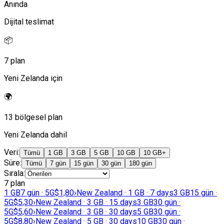
Anında
Dijital teslimat
📦
7 plan
Yeni Zelanda için
🌍
13 bölgesel plan
Yeni Zelanda dahil
Veri
:
Tümü
1 GB
3 GB
5 GB
10 GB
10 GB+
Süre
:
Tümü
7 gün
15 gün
30 gün
180 gün
Sırala
:
7 plan
1 GB
7 gün · 5G
$1,80
›
New Zealand · 1 GB · 7 days
3 GB
15 gün ·
5G
$5,30
›
New Zealand · 3 GB · 15 days
3 GB
30 gün ·
5G
$5,60
›
New Zealand · 3 GB · 30 days
5 GB
30 gün ·
5G
$8,80
›
New Zealand · 5 GB · 30 days
10 GB
30 gün ·