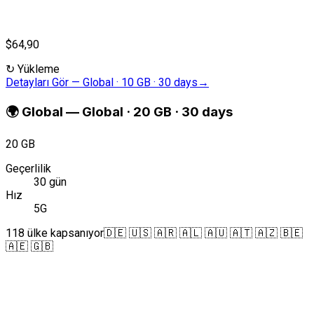
$64,90
↻
Yükleme
Detayları Gör
—
Global · 10 GB · 30 days
→
🌍
Global
—
Global · 20 GB · 30 days
20 GB
Geçerlilik
30 gün
Hız
5G
118 ülke kapsanıyor
🇩🇪 🇺🇸 🇦🇷 🇦🇱 🇦🇺 🇦🇹 🇦🇿 🇧🇪
🇦🇪 🇬🇧