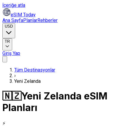
İçeriğe atla
eSIM Today
Ana Sayfa
Planlar
Rehberler
USD
TR
Giriş Yap
Tüm Destinasyonlar
›
Yeni Zelanda
🇳🇿
Yeni Zelanda eSIM
Planları
⚡