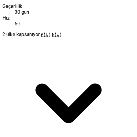
Geçerlilik
30 gün
Hız
5G
2 ülke kapsanıyor
🇦🇺 🇳🇿