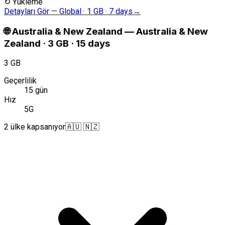
↻
Yükleme
Detayları Gör
—
Global · 1 GB · 7 days
→
🌐
Australia & New Zealand
—
Australia & New
Zealand · 3 GB · 15 days
3 GB
Geçerlilik
15 gün
Hız
5G
2 ülke kapsanıyor
🇦🇺 🇳🇿