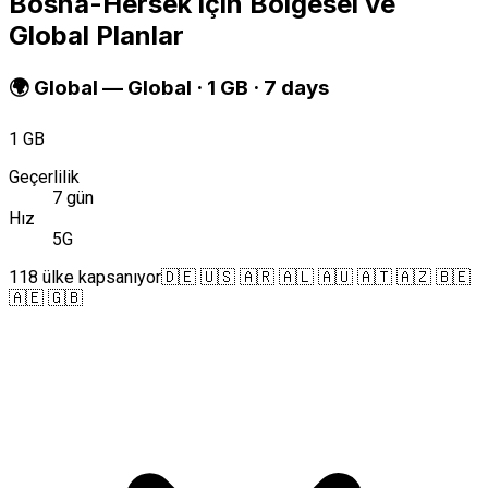
Bosna-Hersek için Bölgesel ve
Global Planlar
🌍
Global
—
Global · 1 GB · 7 days
1 GB
Geçerlilik
7 gün
Hız
5G
118 ülke kapsanıyor
🇩🇪 🇺🇸 🇦🇷 🇦🇱 🇦🇺 🇦🇹 🇦🇿 🇧🇪
🇦🇪 🇬🇧