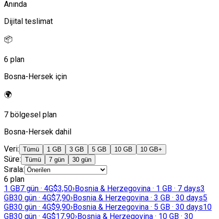
Anında
Dijital teslimat
📦
6 plan
Bosna-Hersek için
🌍
7 bölgesel plan
Bosna-Hersek dahil
Veri
:
Tümü
1 GB
3 GB
5 GB
10 GB
10 GB+
Süre
:
Tümü
7 gün
30 gün
Sırala
:
6 plan
1 GB
7 gün · 4G
$3,50
›
Bosnia & Herzegovina · 1 GB · 7 days
3
GB
30 gün · 4G
$7,90
›
Bosnia & Herzegovina · 3 GB · 30 days
5
GB
30 gün · 4G
$9,90
›
Bosnia & Herzegovina · 5 GB · 30 days
10
GB
30 gün · 4G
$17,90
›
Bosnia & Herzegovina · 10 GB · 30