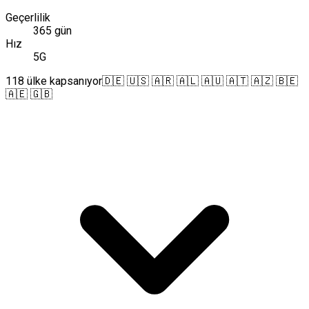
Geçerlilik
365 gün
Hız
5G
118 ülke kapsanıyor
🇩🇪 🇺🇸 🇦🇷 🇦🇱 🇦🇺 🇦🇹 🇦🇿 🇧🇪
🇦🇪 🇬🇧