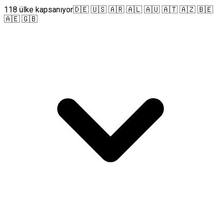
118 ülke kapsanıyor
🇩🇪 🇺🇸 🇦🇷 🇦🇱 🇦🇺 🇦🇹 🇦🇿 🇧🇪
🇦🇪 🇬🇧