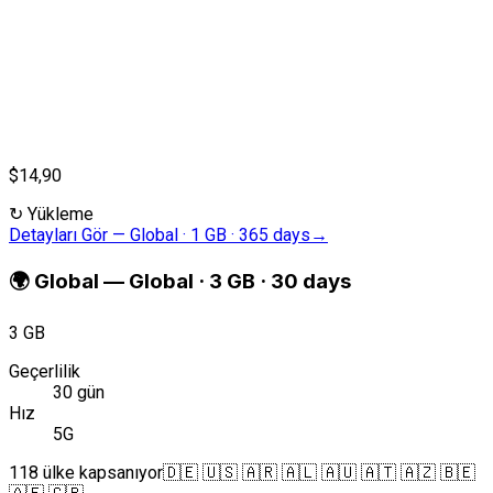
$14,90
↻
Yükleme
Detayları Gör
—
Global · 1 GB · 365 days
→
🌍
Global
—
Global · 3 GB · 30 days
3 GB
Geçerlilik
30 gün
Hız
5G
118 ülke kapsanıyor
🇩🇪 🇺🇸 🇦🇷 🇦🇱 🇦🇺 🇦🇹 🇦🇿 🇧🇪