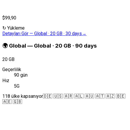
$99,90
↻
Yükleme
Detayları Gör
—
Global · 20 GB · 30 days
→
🌍
Global
—
Global · 20 GB · 90 days
20 GB
Geçerlilik
90 gün
Hız
5G
118 ülke kapsanıyor
🇩🇪 🇺🇸 🇦🇷 🇦🇱 🇦🇺 🇦🇹 🇦🇿 🇧🇪
🇦🇪 🇬🇧