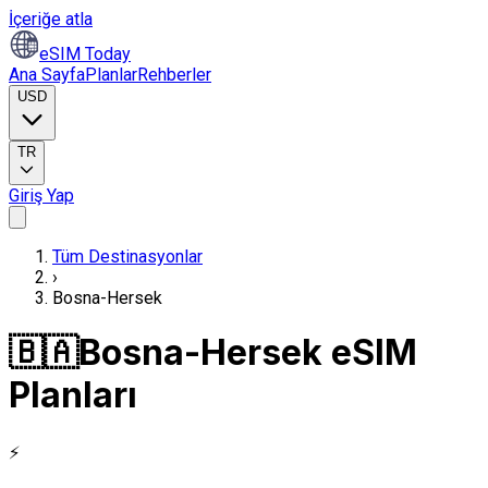
İçeriğe atla
eSIM Today
Ana Sayfa
Planlar
Rehberler
USD
TR
Giriş Yap
Tüm Destinasyonlar
›
Bosna-Hersek
🇧🇦
Bosna-Hersek eSIM
Planları
⚡