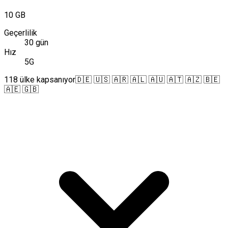
10 GB
Geçerlilik
30 gün
Hız
5G
118 ülke kapsanıyor
🇩🇪 🇺🇸 🇦🇷 🇦🇱 🇦🇺 🇦🇹 🇦🇿 🇧🇪
🇦🇪 🇬🇧