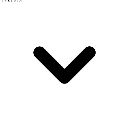
🇦🇪 🇬🇧