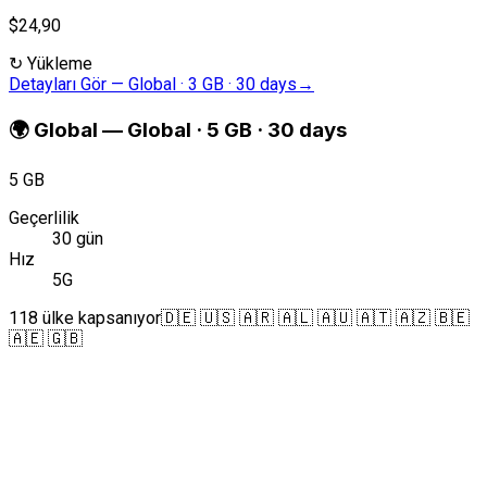
$24,90
↻
Yükleme
Detayları Gör
—
Global · 3 GB · 30 days
→
🌍
Global
—
Global · 5 GB · 30 days
5 GB
Geçerlilik
30 gün
Hız
5G
118 ülke kapsanıyor
🇩🇪 🇺🇸 🇦🇷 🇦🇱 🇦🇺 🇦🇹 🇦🇿 🇧🇪
🇦🇪 🇬🇧