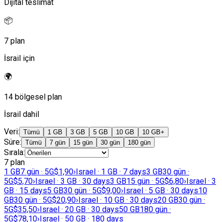
Dijital teslimat
📦
7 plan
İsrail için
🌍
14 bölgesel plan
İsrail dahil
Veri
:
Tümü
1 GB
3 GB
5 GB
10 GB
10 GB+
Süre
:
Tümü
7 gün
15 gün
30 gün
180 gün
Sırala
:
7 plan
1 GB
7 gün · 5G
$1,90
›
Israel · 1 GB · 7 days
3 GB
30 gün ·
5G
$5,70
›
Israel · 3 GB · 30 days
3 GB
15 gün · 5G
$6,80
›
Israel · 3
GB · 15 days
5 GB
30 gün · 5G
$9,00
›
Israel · 5 GB · 30 days
10
GB
30 gün · 5G
$20,90
›
Israel · 10 GB · 30 days
20 GB
30 gün ·
5G
$35,50
›
Israel · 20 GB · 30 days
50 GB
180 gün ·
5G
$78,10
›
Israel · 50 GB · 180 days