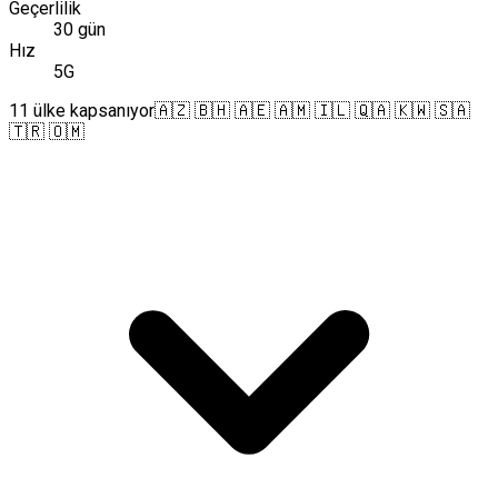
Geçerlilik
30 gün
Hız
5G
11 ülke kapsanıyor
🇦🇿 🇧🇭 🇦🇪 🇦🇲 🇮🇱 🇶🇦 🇰🇼 🇸🇦
🇹🇷 🇴🇲