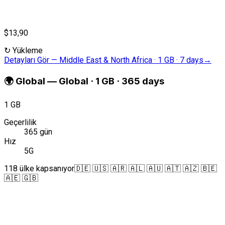
$13,90
↻
Yükleme
Detayları Gör
—
Middle East & North Africa · 1 GB · 7 days
→
🌍
Global
—
Global · 1 GB · 365 days
1 GB
Geçerlilik
365 gün
Hız
5G
118 ülke kapsanıyor
🇩🇪 🇺🇸 🇦🇷 🇦🇱 🇦🇺 🇦🇹 🇦🇿 🇧🇪
🇦🇪 🇬🇧