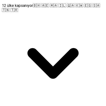
12 ülke kapsanıyor
🇧🇭 🇦🇪 🇲🇦 🇮🇱 🇶🇦 🇰🇼 🇪🇬 🇸🇦
🇹🇳 🇹🇷