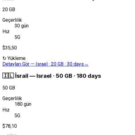
20 GB
Geçerlilik
30 gün
Hız
5G
$35,50
↻
Yükleme
Detayları Gör
—
Israel · 20 GB · 30 days
→
🇮🇱
İsrail
—
Israel · 50 GB · 180 days
50 GB
Geçerlilik
180 gün
Hız
5G
$78,10