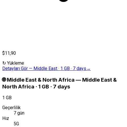
$11,90
↻
Yükleme
Detayları Gör
—
Middle East · 1 GB · 7 days
→
🌐
Middle East & North Africa
—
Middle East &
North Africa · 1 GB · 7 days
1 GB
Geçerlilik
7 gün
Hız
5G