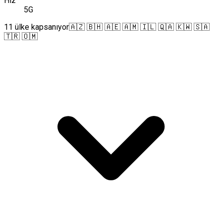
Hız
5G
11 ülke kapsanıyor
🇦🇿 🇧🇭 🇦🇪 🇦🇲 🇮🇱 🇶🇦 🇰🇼 🇸🇦
🇹🇷 🇴🇲