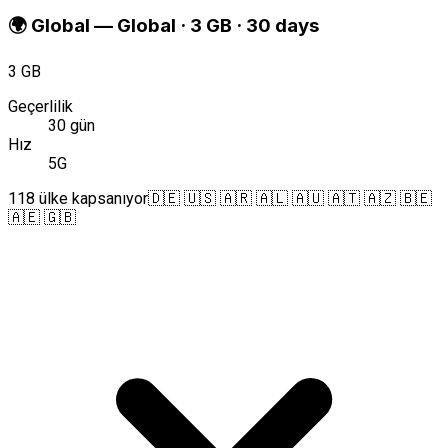
🌍
Global
—
Global · 3 GB · 30 days
3 GB
Geçerlilik
30 gün
Hız
5G
118 ülke kapsanıyor
🇩🇪 🇺🇸 🇦🇷 🇦🇱 🇦🇺 🇦🇹 🇦🇿 🇧🇪
🇦🇪 🇬🇧