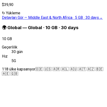
$39,90
↻
Yükleme
Detayları Gör
—
Middle East & North Africa · 5 GB · 30 days
→
🌍
Global
—
Global · 10 GB · 30 days
10 GB
Geçerlilik
30 gün
Hız
5G
118 ülke kapsanıyor
🇩🇪 🇺🇸 🇦🇷 🇦🇱 🇦🇺 🇦🇹 🇦🇿 🇧🇪
🇦🇪 🇬🇧