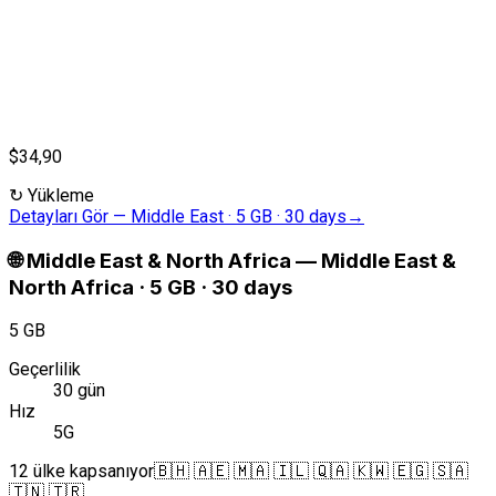
$34,90
↻
Yükleme
Detayları Gör
—
Middle East · 5 GB · 30 days
→
🌐
Middle East & North Africa
—
Middle East &
North Africa · 5 GB · 30 days
5 GB
Geçerlilik
30 gün
Hız
5G
12 ülke kapsanıyor
🇧🇭 🇦🇪 🇲🇦 🇮🇱 🇶🇦 🇰🇼 🇪🇬 🇸🇦
🇹🇳 🇹🇷