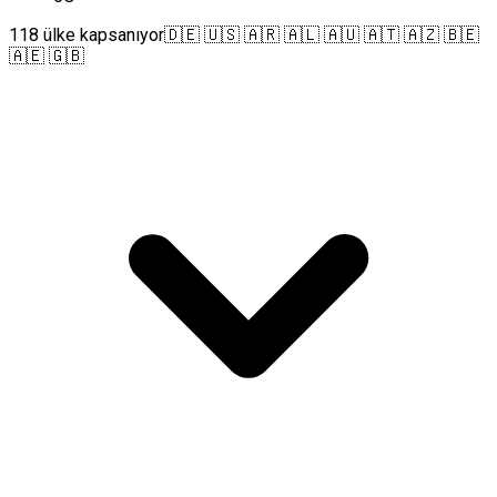
118 ülke kapsanıyor
🇩🇪 🇺🇸 🇦🇷 🇦🇱 🇦🇺 🇦🇹 🇦🇿 🇧🇪
🇦🇪 🇬🇧