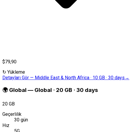
$79,90
↻
Yükleme
Detayları Gör
—
Middle East & North Africa · 10 GB · 30 days
→
🌍
Global
—
Global · 20 GB · 30 days
20 GB
Geçerlilik
30 gün
Hız
5G