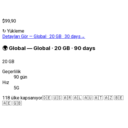
$99,90
↻
Yükleme
Detayları Gör
—
Global · 20 GB · 30 days
→
🌍
Global
—
Global · 20 GB · 90 days
20 GB
Geçerlilik
90 gün
Hız
5G
118 ülke kapsanıyor
🇩🇪 🇺🇸 🇦🇷 🇦🇱 🇦🇺 🇦🇹 🇦🇿 🇧🇪
🇦🇪 🇬🇧