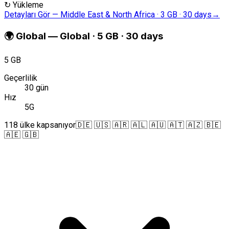
↻
Yükleme
Detayları Gör
—
Middle East & North Africa · 3 GB · 30 days
→
🌍
Global
—
Global · 5 GB · 30 days
5 GB
Geçerlilik
30 gün
Hız
5G
118 ülke kapsanıyor
🇩🇪 🇺🇸 🇦🇷 🇦🇱 🇦🇺 🇦🇹 🇦🇿 🇧🇪
🇦🇪 🇬🇧