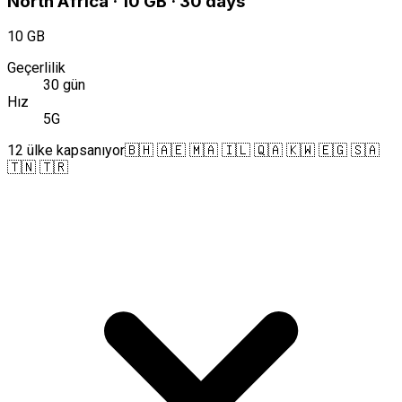
North Africa · 10 GB · 30 days
10 GB
Geçerlilik
30 gün
Hız
5G
12 ülke kapsanıyor
🇧🇭 🇦🇪 🇲🇦 🇮🇱 🇶🇦 🇰🇼 🇪🇬 🇸🇦
🇹🇳 🇹🇷