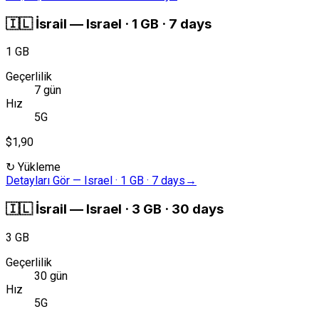
🇮🇱
İsrail
—
Israel · 1 GB · 7 days
1 GB
Geçerlilik
7 gün
Hız
5G
$1,90
↻
Yükleme
Detayları Gör
—
Israel · 1 GB · 7 days
→
🇮🇱
İsrail
—
Israel · 3 GB · 30 days
3 GB
Geçerlilik
30 gün
Hız
5G