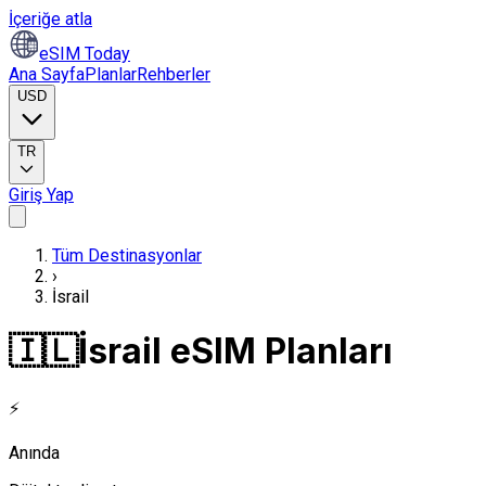
İçeriğe atla
eSIM Today
Ana Sayfa
Planlar
Rehberler
USD
TR
Giriş Yap
Tüm Destinasyonlar
›
İsrail
🇮🇱
İsrail eSIM Planları
⚡
Anında