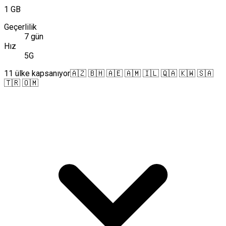
1 GB
Geçerlilik
7 gün
Hız
5G
11 ülke kapsanıyor
🇦🇿 🇧🇭 🇦🇪 🇦🇲 🇮🇱 🇶🇦 🇰🇼 🇸🇦
🇹🇷 🇴🇲