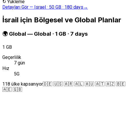
↻
Yükleme
Detayları Gör
—
Israel · 50 GB · 180 days
→
İsrail için Bölgesel ve Global Planlar
🌍
Global
—
Global · 1 GB · 7 days
1 GB
Geçerlilik
7 gün
Hız
5G
118 ülke kapsanıyor
🇩🇪 🇺🇸 🇦🇷 🇦🇱 🇦🇺 🇦🇹 🇦🇿 🇧🇪
🇦🇪 🇬🇧