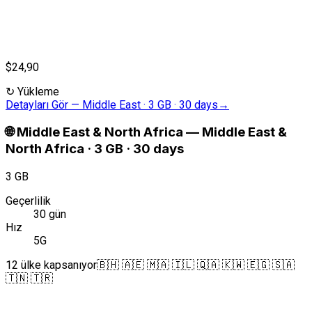
$24,90
↻
Yükleme
Detayları Gör
—
Middle East · 3 GB · 30 days
→
🌐
Middle East & North Africa
—
Middle East &
North Africa · 3 GB · 30 days
3 GB
Geçerlilik
30 gün
Hız
5G
12 ülke kapsanıyor
🇧🇭 🇦🇪 🇲🇦 🇮🇱 🇶🇦 🇰🇼 🇪🇬 🇸🇦
🇹🇳 🇹🇷