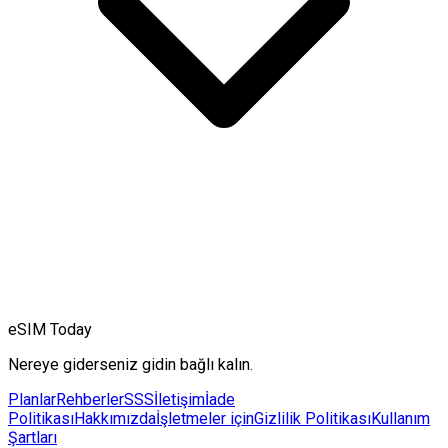
eSIM Today
Nereye giderseniz gidin bağlı kalın.
Planlar
Rehberler
SSS
İletişim
İade
Politikası
Hakkımızda
İşletmeler için
Gizlilik Politikası
Kullanım
Şartları