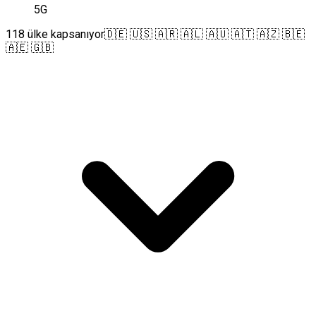
5G
118 ülke kapsanıyor
🇩🇪 🇺🇸 🇦🇷 🇦🇱 🇦🇺 🇦🇹 🇦🇿 🇧🇪
🇦🇪 🇬🇧