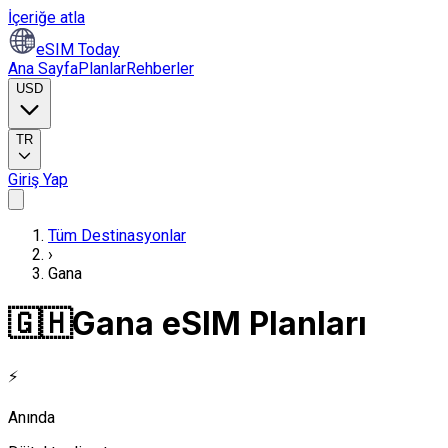
İçeriğe atla
eSIM Today
Ana Sayfa
Planlar
Rehberler
USD
TR
Giriş Yap
Tüm Destinasyonlar
›
Gana
🇬🇭
Gana eSIM Planları
⚡
Anında