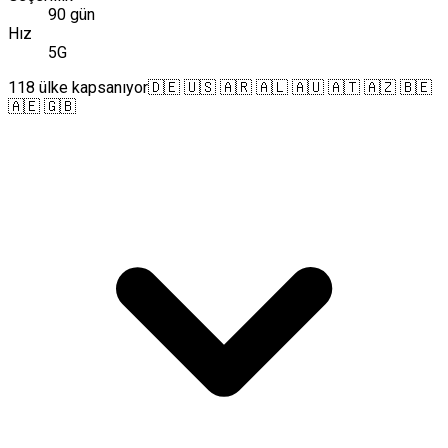
90 gün
Hız
5G
118 ülke kapsanıyor
🇩🇪 🇺🇸 🇦🇷 🇦🇱 🇦🇺 🇦🇹 🇦🇿 🇧🇪
🇦🇪 🇬🇧