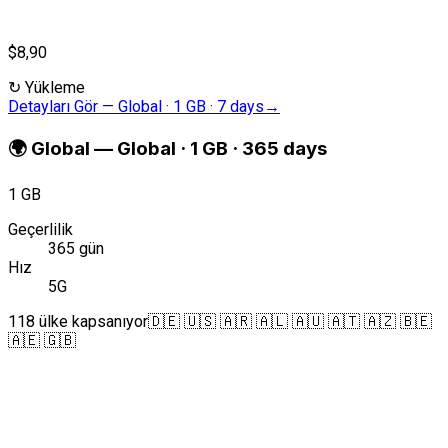
$8,90
↻
Yükleme
Detayları Gör
—
Global · 1 GB · 7 days
→
🌍
Global
—
Global · 1 GB · 365 days
1 GB
Geçerlilik
365 gün
Hız
5G
118 ülke kapsanıyor
🇩🇪 🇺🇸 🇦🇷 🇦🇱 🇦🇺 🇦🇹 🇦🇿 🇧🇪
🇦🇪 🇬🇧