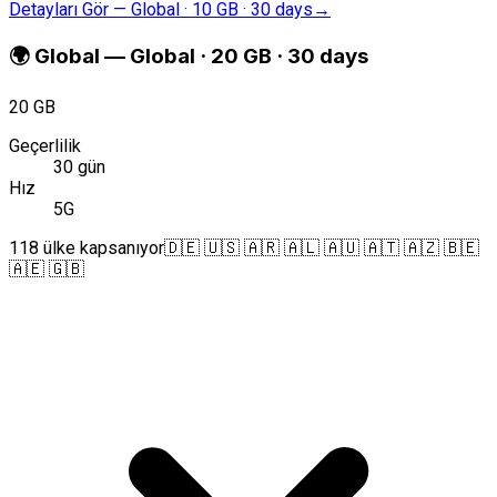
Detayları Gör
—
Global · 10 GB · 30 days
→
🌍
Global
—
Global · 20 GB · 30 days
20 GB
Geçerlilik
30 gün
Hız
5G
118 ülke kapsanıyor
🇩🇪 🇺🇸 🇦🇷 🇦🇱 🇦🇺 🇦🇹 🇦🇿 🇧🇪
🇦🇪 🇬🇧