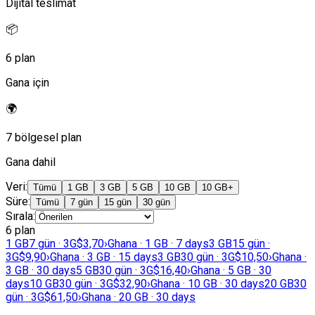
Dijital teslimat
📦
6 plan
Gana için
🌍
7 bölgesel plan
Gana dahil
Veri
:
Tümü
1 GB
3 GB
5 GB
10 GB
10 GB+
Süre
:
Tümü
7 gün
15 gün
30 gün
Sırala
:
6 plan
1 GB
7 gün · 3G
$3,70
›
Ghana · 1 GB · 7 days
3 GB
15 gün ·
3G
$9,90
›
Ghana · 3 GB · 15 days
3 GB
30 gün · 3G
$10,50
›
Ghana ·
3 GB · 30 days
5 GB
30 gün · 3G
$16,40
›
Ghana · 5 GB · 30
days
10 GB
30 gün · 3G
$32,90
›
Ghana · 10 GB · 30 days
20 GB
30
gün · 3G
$61,50
›
Ghana · 20 GB · 30 days