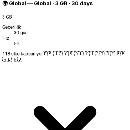
🌍
Global
—
Global · 3 GB · 30 days
3 GB
Geçerlilik
30 gün
Hız
5G
118 ülke kapsanıyor
🇩🇪 🇺🇸 🇦🇷 🇦🇱 🇦🇺 🇦🇹 🇦🇿 🇧🇪
🇦🇪 🇬🇧