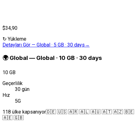
$34,90
↻
Yükleme
Detayları Gör
—
Global · 5 GB · 30 days
→
🌍
Global
—
Global · 10 GB · 30 days
10 GB
Geçerlilik
30 gün
Hız
5G
118 ülke kapsanıyor
🇩🇪 🇺🇸 🇦🇷 🇦🇱 🇦🇺 🇦🇹 🇦🇿 🇧🇪
🇦🇪 🇬🇧