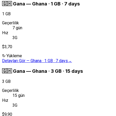
🇬🇭
Gana
—
Ghana · 1 GB · 7 days
1 GB
Geçerlilik
7 gün
Hız
3G
$3,70
↻
Yükleme
Detayları Gör
—
Ghana · 1 GB · 7 days
→
🇬🇭
Gana
—
Ghana · 3 GB · 15 days
3 GB
Geçerlilik
15 gün
Hız
3G
$9,90