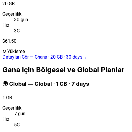
20 GB
Geçerlilik
30 gün
Hız
3G
$61,50
↻
Yükleme
Detayları Gör
—
Ghana · 20 GB · 30 days
→
Gana için Bölgesel ve Global Planlar
🌍
Global
—
Global · 1 GB · 7 days
1 GB
Geçerlilik
7 gün
Hız
5G