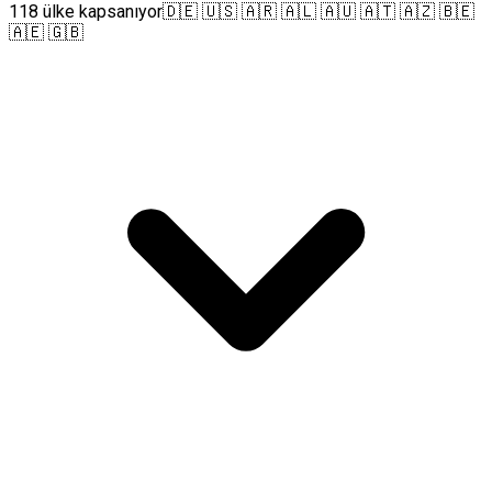
118 ülke kapsanıyor
🇩🇪 🇺🇸 🇦🇷 🇦🇱 🇦🇺 🇦🇹 🇦🇿 🇧🇪
🇦🇪 🇬🇧