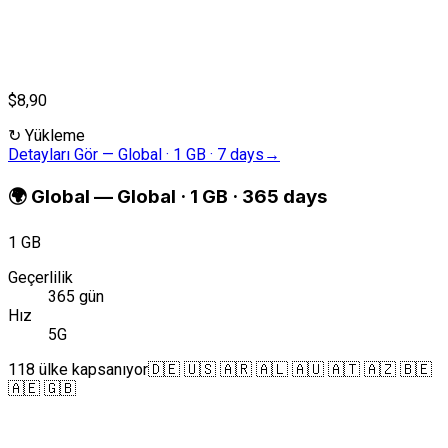
$8,90
↻
Yükleme
Detayları Gör
—
Global · 1 GB · 7 days
→
🌍
Global
—
Global · 1 GB · 365 days
1 GB
Geçerlilik
365 gün
Hız
5G
118 ülke kapsanıyor
🇩🇪 🇺🇸 🇦🇷 🇦🇱 🇦🇺 🇦🇹 🇦🇿 🇧🇪
🇦🇪 🇬🇧