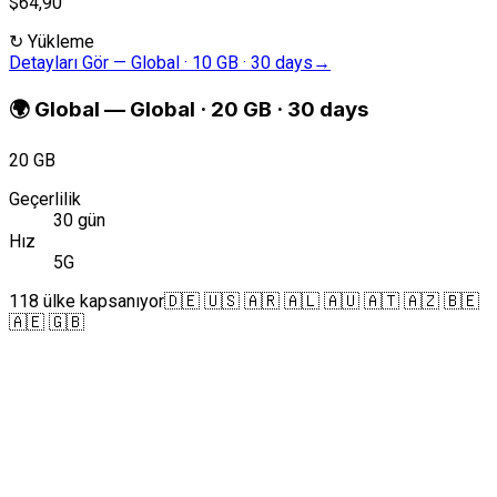
$64,90
↻
Yükleme
Detayları Gör
—
Global · 10 GB · 30 days
→
🌍
Global
—
Global · 20 GB · 30 days
20 GB
Geçerlilik
30 gün
Hız
5G
118 ülke kapsanıyor
🇩🇪 🇺🇸 🇦🇷 🇦🇱 🇦🇺 🇦🇹 🇦🇿 🇧🇪
🇦🇪 🇬🇧