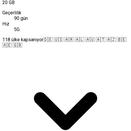
20 GB
Geçerlilik
90 gün
Hız
5G
118 ülke kapsanıyor
🇩🇪 🇺🇸 🇦🇷 🇦🇱 🇦🇺 🇦🇹 🇦🇿 🇧🇪
🇦🇪 🇬🇧