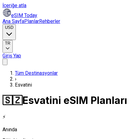
İçeriğe atla
eSIM Today
Ana Sayfa
Planlar
Rehberler
USD
TR
Giriş Yap
Tüm Destinasyonlar
›
Esvatini
🇸🇿
Esvatini eSIM Planları
⚡
Anında