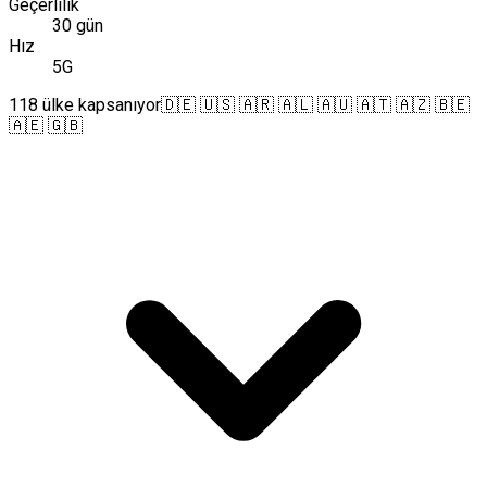
Geçerlilik
30 gün
Hız
5G
118 ülke kapsanıyor
🇩🇪 🇺🇸 🇦🇷 🇦🇱 🇦🇺 🇦🇹 🇦🇿 🇧🇪
🇦🇪 🇬🇧