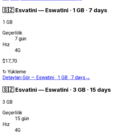
🇸🇿
Esvatini
—
Eswatini · 1 GB · 7 days
1 GB
Geçerlilik
7 gün
Hız
4G
$17,70
↻
Yükleme
Detayları Gör
—
Eswatini · 1 GB · 7 days
→
🇸🇿
Esvatini
—
Eswatini · 3 GB · 15 days
3 GB
Geçerlilik
15 gün
Hız
4G