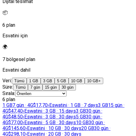
Dijital teslimat
📦
6 plan
Esvatini için
🌍
7 bölgesel plan
Esvatini dahil
Veri
:
Tümü
1 GB
3 GB
5 GB
10 GB
10 GB+
Süre
:
Tümü
7 gün
15 gün
30 gün
Sırala
:
6 plan
1 GB
7 gün · 4G
$17,70
›
Eswatini · 1 GB · 7 days
3 GB
15 gün ·
4G
$47,40
›
Eswatini · 3 GB · 15 days
3 GB
30 gün ·
4G
$48,50
›
Eswatini · 3 GB · 30 days
5 GB
30 gün ·
4G
$77,00
›
Eswatini · 5 GB · 30 days
10 GB
30 gün ·
4G
$145,60
›
Eswatini · 10 GB · 30 days
20 GB
30 gün ·
4G
$298,10
›
Eswatini · 20 GB · 30 days