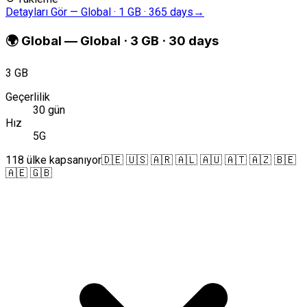
Detayları Gör
—
Global · 1 GB · 365 days
→
🌍
Global
—
Global · 3 GB · 30 days
3 GB
Geçerlilik
30 gün
Hız
5G
118 ülke kapsanıyor
🇩🇪 🇺🇸 🇦🇷 🇦🇱 🇦🇺 🇦🇹 🇦🇿 🇧🇪
🇦🇪 🇬🇧