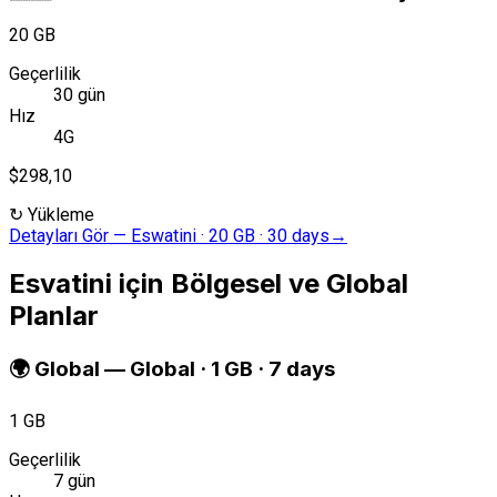
20 GB
Geçerlilik
30 gün
Hız
4G
$298,10
↻
Yükleme
Detayları Gör
—
Eswatini · 20 GB · 30 days
→
Esvatini için Bölgesel ve Global
Planlar
🌍
Global
—
Global · 1 GB · 7 days
1 GB
Geçerlilik
7 gün