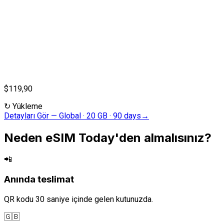
$119,90
↻
Yükleme
Detayları Gör
—
Global · 20 GB · 90 days
→
Neden eSIM Today'den almalısınız?
📲
Anında teslimat
QR kodu 30 saniye içinde gelen kutunuzda.
🇬🇧