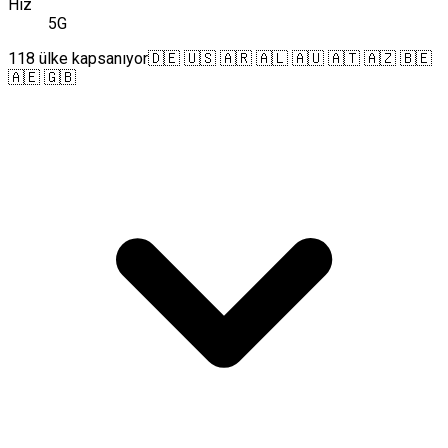
Hız
5G
118 ülke kapsanıyor
🇩🇪 🇺🇸 🇦🇷 🇦🇱 🇦🇺 🇦🇹 🇦🇿 🇧🇪
🇦🇪 🇬🇧