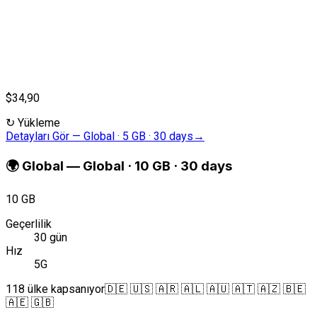
$34,90
↻
Yükleme
Detayları Gör
—
Global · 5 GB · 30 days
→
🌍
Global
—
Global · 10 GB · 30 days
10 GB
Geçerlilik
30 gün
Hız
5G
118 ülke kapsanıyor
🇩🇪 🇺🇸 🇦🇷 🇦🇱 🇦🇺 🇦🇹 🇦🇿 🇧🇪
🇦🇪 🇬🇧