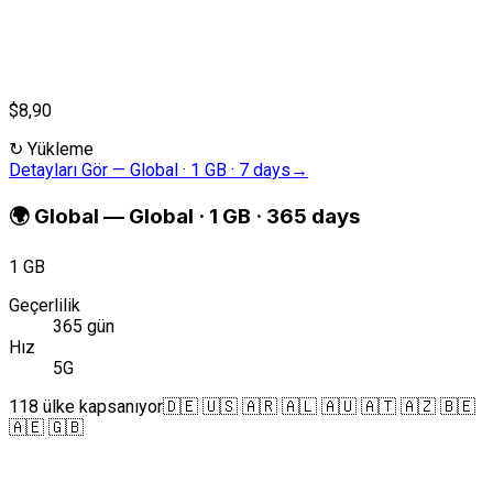
$8,90
↻
Yükleme
Detayları Gör
—
Global · 1 GB · 7 days
→
🌍
Global
—
Global · 1 GB · 365 days
1 GB
Geçerlilik
365 gün
Hız
5G
118 ülke kapsanıyor
🇩🇪 🇺🇸 🇦🇷 🇦🇱 🇦🇺 🇦🇹 🇦🇿 🇧🇪
🇦🇪 🇬🇧