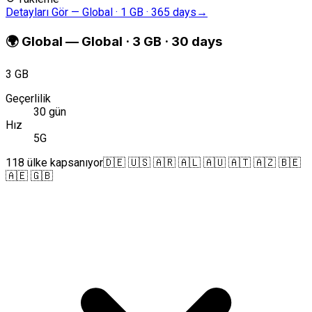
Detayları Gör
—
Global · 1 GB · 365 days
→
🌍
Global
—
Global · 3 GB · 30 days
3 GB
Geçerlilik
30 gün
Hız
5G
118 ülke kapsanıyor
🇩🇪 🇺🇸 🇦🇷 🇦🇱 🇦🇺 🇦🇹 🇦🇿 🇧🇪
🇦🇪 🇬🇧