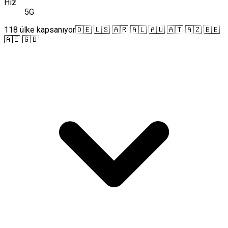
Hız
5G
118 ülke kapsanıyor
🇩🇪 🇺🇸 🇦🇷 🇦🇱 🇦🇺 🇦🇹 🇦🇿 🇧🇪
🇦🇪 🇬🇧