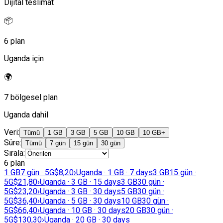
Dijital teslimat
📦
6 plan
Uganda için
🌍
7 bölgesel plan
Uganda dahil
Veri
:
Tümü
1 GB
3 GB
5 GB
10 GB
10 GB+
Süre
:
Tümü
7 gün
15 gün
30 gün
Sırala
:
6 plan
1 GB
7 gün · 5G
$8,20
›
Uganda · 1 GB · 7 days
3 GB
15 gün ·
5G
$21,80
›
Uganda · 3 GB · 15 days
3 GB
30 gün ·
5G
$23,20
›
Uganda · 3 GB · 30 days
5 GB
30 gün ·
5G
$36,40
›
Uganda · 5 GB · 30 days
10 GB
30 gün ·
5G
$66,40
›
Uganda · 10 GB · 30 days
20 GB
30 gün ·
5G
$130,30
›
Uganda · 20 GB · 30 days