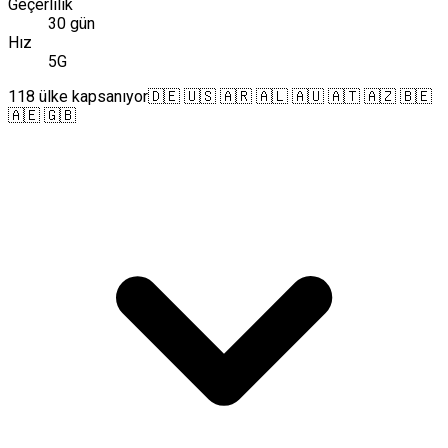
Geçerlilik
30 gün
Hız
5G
118 ülke kapsanıyor
🇩🇪 🇺🇸 🇦🇷 🇦🇱 🇦🇺 🇦🇹 🇦🇿 🇧🇪
🇦🇪 🇬🇧