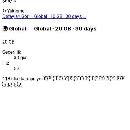
$64,90
↻
Yükleme
Detayları Gör
—
Global · 10 GB · 30 days
→
🌍
Global
—
Global · 20 GB · 30 days
20 GB
Geçerlilik
30 gün
Hız
5G
118 ülke kapsanıyor
🇩🇪 🇺🇸 🇦🇷 🇦🇱 🇦🇺 🇦🇹 🇦🇿 🇧🇪
🇦🇪 🇬🇧