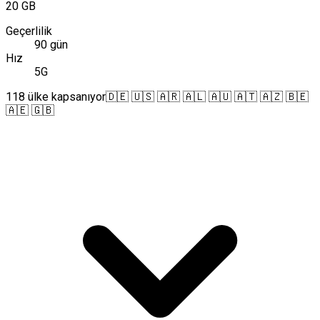
20 GB
Geçerlilik
90 gün
Hız
5G
118 ülke kapsanıyor
🇩🇪 🇺🇸 🇦🇷 🇦🇱 🇦🇺 🇦🇹 🇦🇿 🇧🇪
🇦🇪 🇬🇧