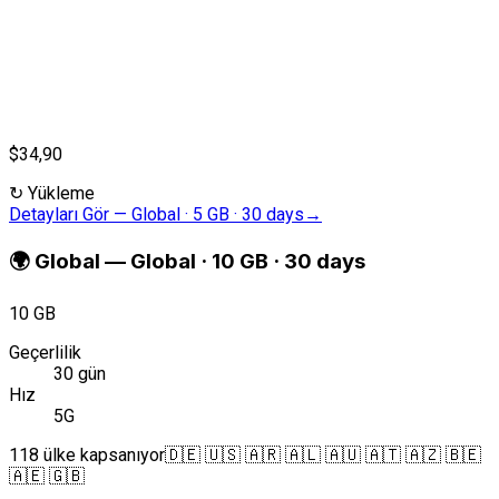
$34,90
↻
Yükleme
Detayları Gör
—
Global · 5 GB · 30 days
→
🌍
Global
—
Global · 10 GB · 30 days
10 GB
Geçerlilik
30 gün
Hız
5G
118 ülke kapsanıyor
🇩🇪 🇺🇸 🇦🇷 🇦🇱 🇦🇺 🇦🇹 🇦🇿 🇧🇪
🇦🇪 🇬🇧