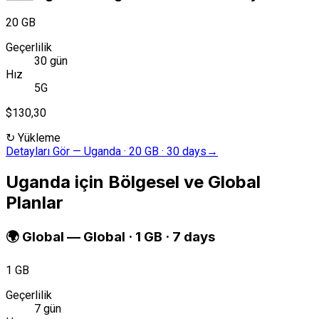
20 GB
Geçerlilik
30 gün
Hız
5G
$130,30
↻
Yükleme
Detayları Gör
—
Uganda · 20 GB · 30 days
→
Uganda için Bölgesel ve Global
Planlar
🌍
Global
—
Global · 1 GB · 7 days
1 GB
Geçerlilik
7 gün