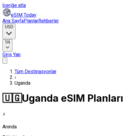
İçeriğe atla
eSIM Today
Ana Sayfa
Planlar
Rehberler
USD
TR
Giriş Yap
Tüm Destinasyonlar
›
Uganda
🇺🇬
Uganda eSIM Planları
⚡
Anında