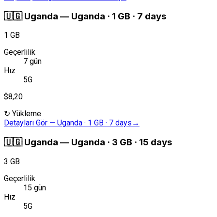
🇺🇬
Uganda
—
Uganda · 1 GB · 7 days
1 GB
Geçerlilik
7 gün
Hız
5G
$8,20
↻
Yükleme
Detayları Gör
—
Uganda · 1 GB · 7 days
→
🇺🇬
Uganda
—
Uganda · 3 GB · 15 days
3 GB
Geçerlilik
15 gün
Hız
5G