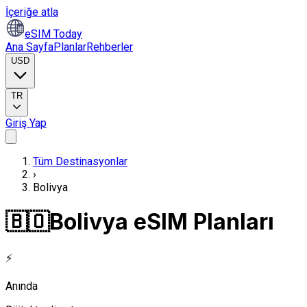
İçeriğe atla
eSIM Today
Ana Sayfa
Planlar
Rehberler
USD
TR
Giriş Yap
Tüm Destinasyonlar
›
Bolivya
🇧🇴
Bolivya eSIM Planları
⚡
Anında