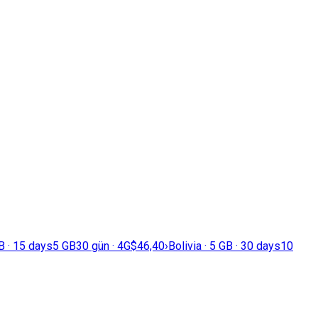
GB · 15 days
5 GB
30 gün · 4G
$46,40
›
Bolivia · 5 GB · 30 days
10