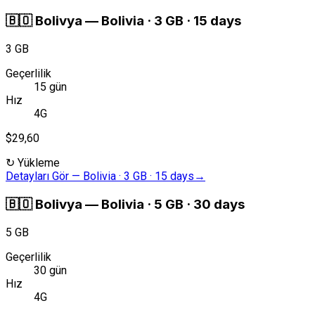
🇧🇴
Bolivya
—
Bolivia · 3 GB · 15 days
3 GB
Geçerlilik
15 gün
Hız
4G
$29,60
↻
Yükleme
Detayları Gör
—
Bolivia · 3 GB · 15 days
→
🇧🇴
Bolivya
—
Bolivia · 5 GB · 30 days
5 GB
Geçerlilik
30 gün
Hız
4G