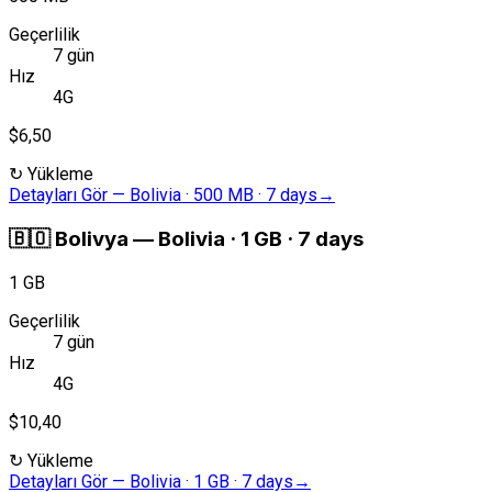
Geçerlilik
7 gün
Hız
4G
$6,50
↻
Yükleme
Detayları Gör
—
Bolivia · 500 MB · 7 days
→
🇧🇴
Bolivya
—
Bolivia · 1 GB · 7 days
1 GB
Geçerlilik
7 gün
Hız
4G
$10,40
↻
Yükleme
Detayları Gör
—
Bolivia · 1 GB · 7 days
→