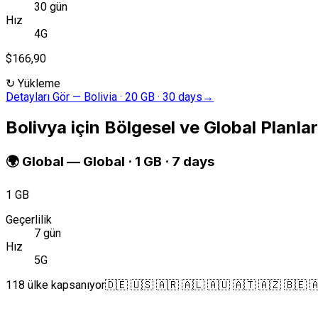
30 gün
Hız
4G
$166,90
↻
Yükleme
Detayları Gör
—
Bolivia · 20 GB · 30 days
→
Bolivya için Bölgesel ve Global Planlar
🌍
Global
—
Global · 1 GB · 7 days
1 GB
Geçerlilik
7 gün
Hız
5G
118 ülke kapsanıyor
🇩🇪 🇺🇸 🇦🇷 🇦🇱 🇦🇺 🇦🇹 🇦🇿 🇧🇪 