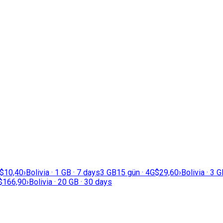
$10,40
›
Bolivia · 1 GB · 7 days
3 GB
15 gün · 4G
$29,60
›
Bolivia · 3 
$166,90
›
Bolivia · 20 GB · 30 days