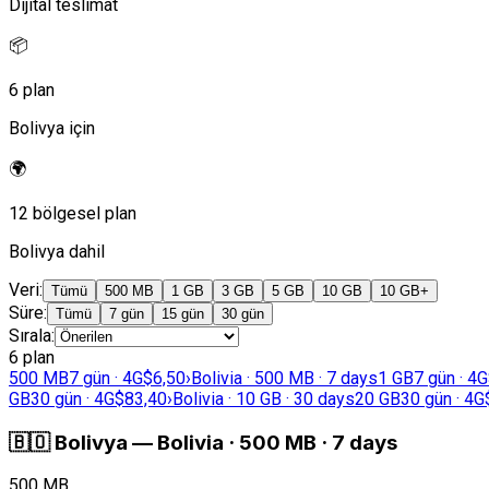
Dijital teslimat
📦
6 plan
Bolivya için
🌍
12 bölgesel plan
Bolivya dahil
Veri
:
Tümü
500 MB
1 GB
3 GB
5 GB
10 GB
10 GB+
Süre
:
Tümü
7 gün
15 gün
30 gün
Sırala
:
6 plan
500 MB
7 gün · 4G
$6,50
›
Bolivia · 500 MB · 7 days
1 GB
7 gün · 4G
GB
30 gün · 4G
$83,40
›
Bolivia · 10 GB · 30 days
20 GB
30 gün · 4G
🇧🇴
Bolivya
—
Bolivia · 500 MB · 7 days
500 MB