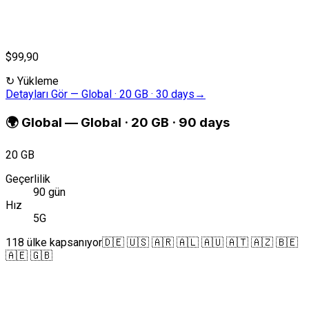
$99,90
↻
Yükleme
Detayları Gör
—
Global · 20 GB · 30 days
→
🌍
Global
—
Global · 20 GB · 90 days
20 GB
Geçerlilik
90 gün
Hız
5G
118 ülke kapsanıyor
🇩🇪 🇺🇸 🇦🇷 🇦🇱 🇦🇺 🇦🇹 🇦🇿 🇧🇪
🇦🇪 🇬🇧