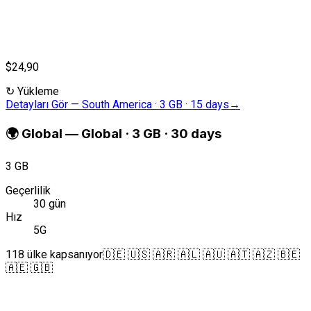
$24,90
↻
Yükleme
Detayları Gör
—
South America · 3 GB · 15 days
→
🌍
Global
—
Global · 3 GB · 30 days
3 GB
Geçerlilik
30 gün
Hız
5G
118 ülke kapsanıyor
🇩🇪 🇺🇸 🇦🇷 🇦🇱 🇦🇺 🇦🇹 🇦🇿 🇧🇪
🇦🇪 🇬🇧