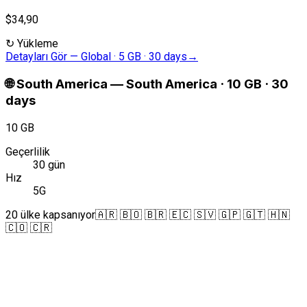
$34,90
↻
Yükleme
Detayları Gör
—
Global · 5 GB · 30 days
→
🌐
South America
—
South America · 10 GB · 30
days
10 GB
Geçerlilik
30 gün
Hız
5G
20 ülke kapsanıyor
🇦🇷 🇧🇴 🇧🇷 🇪🇨 🇸🇻 🇬🇵 🇬🇹 🇭🇳
🇨🇴 🇨🇷