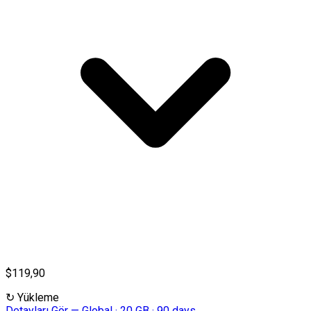
$119,90
↻
Yükleme
Detayları Gör
—
Global · 20 GB · 90 days
→