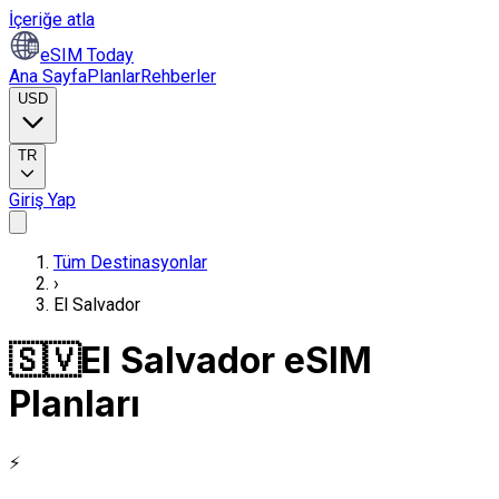
İçeriğe atla
eSIM Today
Ana Sayfa
Planlar
Rehberler
USD
TR
Giriş Yap
Tüm Destinasyonlar
›
El Salvador
🇸🇻
El Salvador eSIM
Planları
⚡