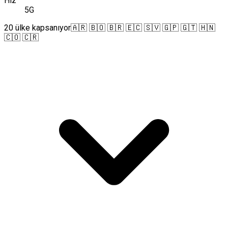
Hız
5G
20 ülke kapsanıyor
🇦🇷 🇧🇴 🇧🇷 🇪🇨 🇸🇻 🇬🇵 🇬🇹 🇭🇳
🇨🇴 🇨🇷