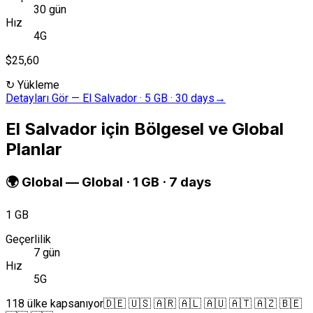
30 gün
Hız
4G
$25,60
↻
Yükleme
Detayları Gör
—
El Salvador · 5 GB · 30 days
→
El Salvador için Bölgesel ve Global
Planlar
🌍
Global
—
Global · 1 GB · 7 days
1 GB
Geçerlilik
7 gün
Hız
5G
118 ülke kapsanıyor
🇩🇪 🇺🇸 🇦🇷 🇦🇱 🇦🇺 🇦🇹 🇦🇿 🇧🇪