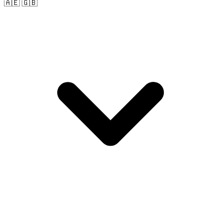
🇦🇪 🇬🇧