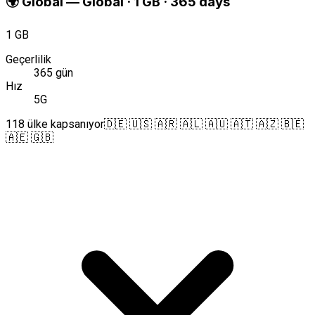
🌍
Global
—
Global · 1 GB · 365 days
1 GB
Geçerlilik
365 gün
Hız
5G
118 ülke kapsanıyor
🇩🇪 🇺🇸 🇦🇷 🇦🇱 🇦🇺 🇦🇹 🇦🇿 🇧🇪
🇦🇪 🇬🇧