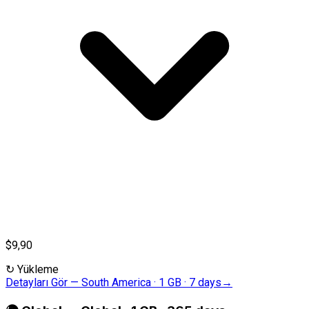
$9,90
↻
Yükleme
Detayları Gör
—
South America · 1 GB · 7 days
→