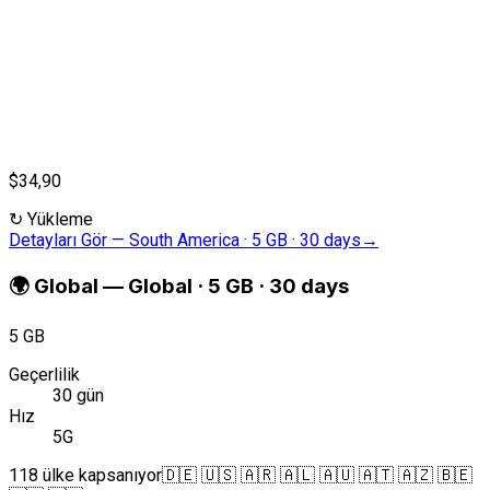
$34,90
↻
Yükleme
Detayları Gör
—
South America · 5 GB · 30 days
→
🌍
Global
—
Global · 5 GB · 30 days
5 GB
Geçerlilik
30 gün
Hız
5G
118 ülke kapsanıyor
🇩🇪 🇺🇸 🇦🇷 🇦🇱 🇦🇺 🇦🇹 🇦🇿 🇧🇪