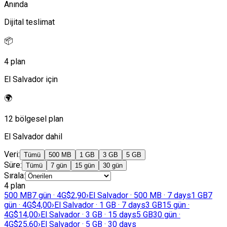
Anında
Dijital teslimat
📦
4 plan
El Salvador için
🌍
12 bölgesel plan
El Salvador dahil
Veri
:
Tümü
500 MB
1 GB
3 GB
5 GB
Süre
:
Tümü
7 gün
15 gün
30 gün
Sırala
:
4 plan
500 MB
7 gün · 4G
$2,90
›
El Salvador · 500 MB · 7 days
1 GB
7
gün · 4G
$4,00
›
El Salvador · 1 GB · 7 days
3 GB
15 gün ·
4G
$14,00
›
El Salvador · 3 GB · 15 days
5 GB
30 gün ·
4G
$25,60
›
El Salvador · 5 GB · 30 days