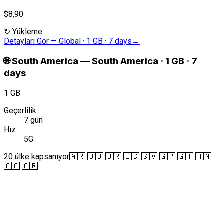
$8,90
↻
Yükleme
Detayları Gör
—
Global · 1 GB · 7 days
→
🌐
South America
—
South America · 1 GB · 7
days
1 GB
Geçerlilik
7 gün
Hız
5G
20 ülke kapsanıyor
🇦🇷 🇧🇴 🇧🇷 🇪🇨 🇸🇻 🇬🇵 🇬🇹 🇭🇳
🇨🇴 🇨🇷