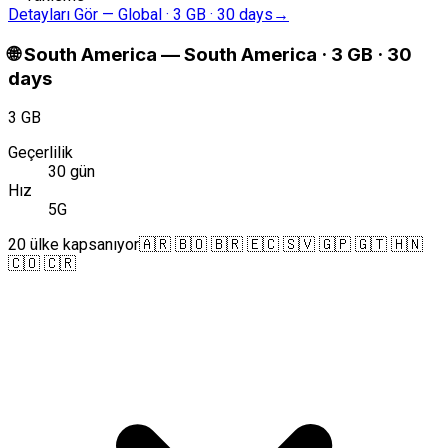
Detayları Gör
—
Global · 3 GB · 30 days
→
🌐
South America
—
South America · 3 GB · 30
days
3 GB
Geçerlilik
30 gün
Hız
5G
20 ülke kapsanıyor
🇦🇷 🇧🇴 🇧🇷 🇪🇨 🇸🇻 🇬🇵 🇬🇹 🇭🇳
🇨🇴 🇨🇷