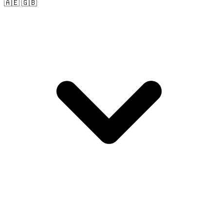
🇦🇪 🇬🇧