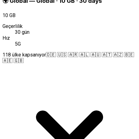
🌍
Global
—
Global · 10 GB · 30 days
10 GB
Geçerlilik
30 gün
Hız
5G
118 ülke kapsanıyor
🇩🇪 🇺🇸 🇦🇷 🇦🇱 🇦🇺 🇦🇹 🇦🇿 🇧🇪
🇦🇪 🇬🇧