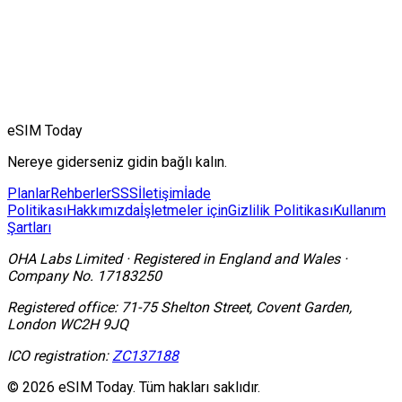
eSIM Today
Nereye giderseniz gidin bağlı kalın.
Planlar
Rehberler
SSS
İletişim
İade
Politikası
Hakkımızda
İşletmeler için
Gizlilik Politikası
Kullanım
Şartları
OHA Labs Limited
·
Registered in
England and Wales
·
Company No.
17183250
Registered office:
71-75 Shelton Street, Covent Garden,
London WC2H 9JQ
ICO registration:
ZC137188
© 2026 eSIM Today. Tüm hakları saklıdır.