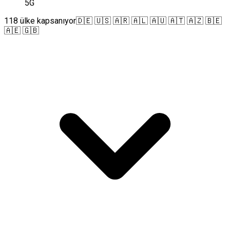
5G
118 ülke kapsanıyor
🇩🇪 🇺🇸 🇦🇷 🇦🇱 🇦🇺 🇦🇹 🇦🇿 🇧🇪
🇦🇪 🇬🇧