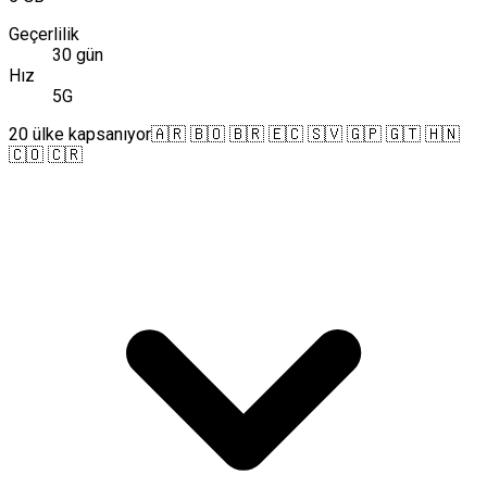
Geçerlilik
30 gün
Hız
5G
20 ülke kapsanıyor
🇦🇷 🇧🇴 🇧🇷 🇪🇨 🇸🇻 🇬🇵 🇬🇹 🇭🇳
🇨🇴 🇨🇷