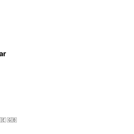
ar
🇪 🇬🇧