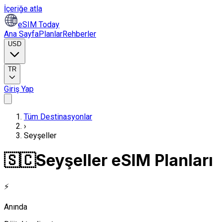
İçeriğe atla
eSIM Today
Ana Sayfa
Planlar
Rehberler
USD
TR
Giriş Yap
Tüm Destinasyonlar
›
Seyşeller
🇸🇨
Seyşeller eSIM Planları
⚡
Anında