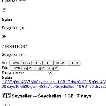
Dijital teslimat
📦
6 plan
Seyşeller için
🌍
7 bölgesel plan
Seyşeller dahil
Veri
:
Tümü
1 GB
3 GB
5 GB
10 GB
10 GB+
Süre
:
Tümü
7 gün
15 gün
30 gün
Sırala
:
6 plan
1 GB
7 gün · 4G
$7,60
›
Seychelles · 1 GB · 7 days
3 GB
15 gün · 4G
30 days
10 GB
30 gün · 4G
$67,50
›
Seychelles · 10 GB · 30 days
2
🇸🇨
Seyşeller
—
Seychelles · 1 GB · 7 days
1 GB