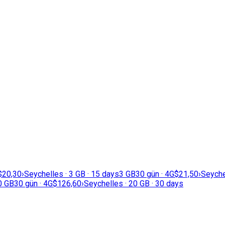
$20,30
›
Seychelles · 3 GB · 15 days
3 GB
30 gün · 4G
$21,50
›
Seyche
0 GB
30 gün · 4G
$126,60
›
Seychelles · 20 GB · 30 days