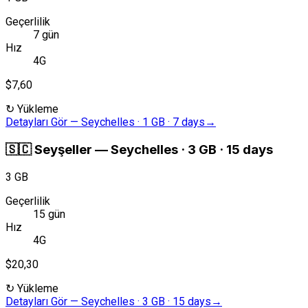
Geçerlilik
7 gün
Hız
4G
$7,60
↻
Yükleme
Detayları Gör
—
Seychelles · 1 GB · 7 days
→
🇸🇨
Seyşeller
—
Seychelles · 3 GB · 15 days
3 GB
Geçerlilik
15 gün
Hız
4G
$20,30
↻
Yükleme
Detayları Gör
—
Seychelles · 3 GB · 15 days
→