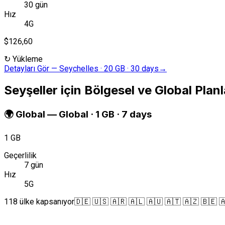
30 gün
Hız
4G
$126,60
↻
Yükleme
Detayları Gör
—
Seychelles · 20 GB · 30 days
→
Seyşeller için Bölgesel ve Global Planl
🌍
Global
—
Global · 1 GB · 7 days
1 GB
Geçerlilik
7 gün
Hız
5G
118 ülke kapsanıyor
🇩🇪 🇺🇸 🇦🇷 🇦🇱 🇦🇺 🇦🇹 🇦🇿 🇧🇪 