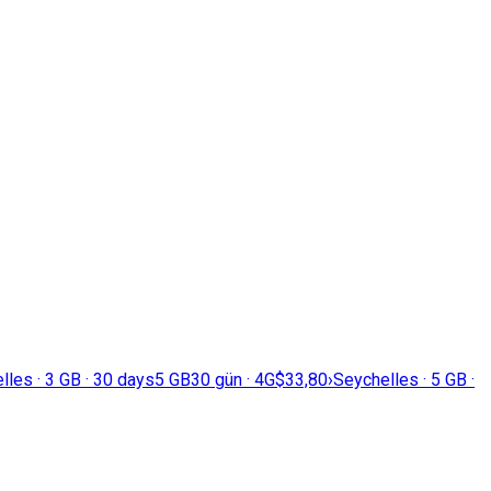
lles · 3 GB · 30 days
5 GB
30 gün · 4G
$33,80
›
Seychelles · 5 GB ·