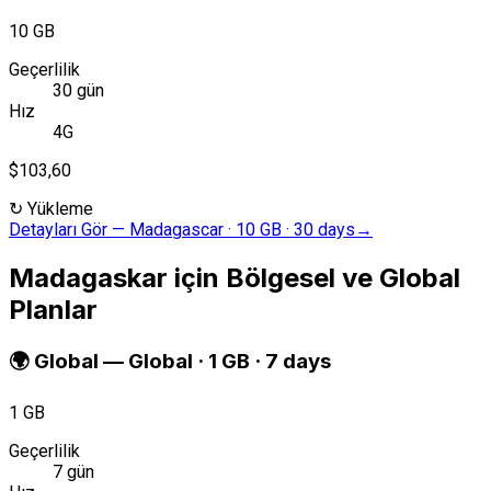
10 GB
Geçerlilik
30 gün
Hız
4G
$103,60
↻
Yükleme
Detayları Gör
—
Madagascar · 10 GB · 30 days
→
Madagaskar için Bölgesel ve Global
Planlar
🌍
Global
—
Global · 1 GB · 7 days
1 GB
Geçerlilik
7 gün