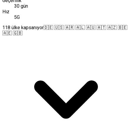
Geçerlilik
30 gün
Hız
5G
118 ülke kapsanıyor
🇩🇪 🇺🇸 🇦🇷 🇦🇱 🇦🇺 🇦🇹 🇦🇿 🇧🇪
🇦🇪 🇬🇧