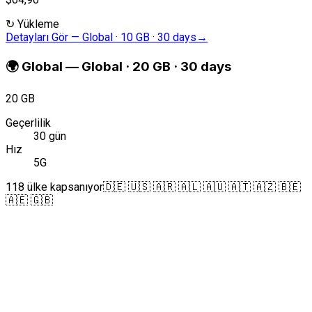
↻
Yükleme
Detayları Gör
—
Global · 10 GB · 30 days
→
🌍
Global
—
Global · 20 GB · 30 days
20 GB
Geçerlilik
30 gün
Hız
5G
118 ülke kapsanıyor
🇩🇪 🇺🇸 🇦🇷 🇦🇱 🇦🇺 🇦🇹 🇦🇿 🇧🇪
🇦🇪 🇬🇧