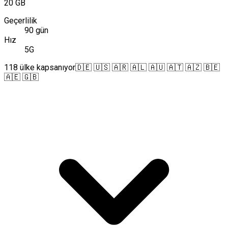
20 GB
Geçerlilik
90 gün
Hız
5G
118 ülke kapsanıyor
🇩🇪 🇺🇸 🇦🇷 🇦🇱 🇦🇺 🇦🇹 🇦🇿 🇧🇪
🇦🇪 🇬🇧