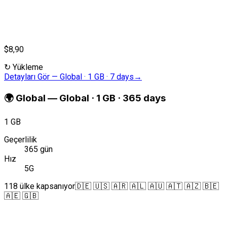
$8,90
↻
Yükleme
Detayları Gör
—
Global · 1 GB · 7 days
→
🌍
Global
—
Global · 1 GB · 365 days
1 GB
Geçerlilik
365 gün
Hız
5G
118 ülke kapsanıyor
🇩🇪 🇺🇸 🇦🇷 🇦🇱 🇦🇺 🇦🇹 🇦🇿 🇧🇪
🇦🇪 🇬🇧