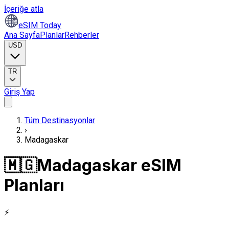
İçeriğe atla
eSIM Today
Ana Sayfa
Planlar
Rehberler
USD
TR
Giriş Yap
Tüm Destinasyonlar
›
Madagaskar
🇲🇬
Madagaskar eSIM
Planları
⚡