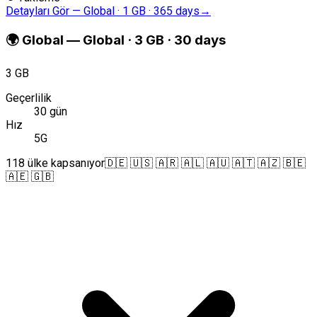
Detayları Gör
—
Global · 1 GB · 365 days
→
🌍
Global
—
Global · 3 GB · 30 days
3 GB
Geçerlilik
30 gün
Hız
5G
118 ülke kapsanıyor
🇩🇪 🇺🇸 🇦🇷 🇦🇱 🇦🇺 🇦🇹 🇦🇿 🇧🇪
🇦🇪 🇬🇧