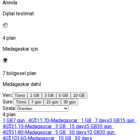
Anında
Dijital teslimat
📦
4 plan
Madagaskar için
🌍
7 bölgesel plan
Madagaskar dahil
Veri
:
Tümü
1 GB
3 GB
5 GB
10 GB
Süre
:
Tümü
7 gün
15 gün
30 gün
Sırala
:
4 plan
1 GB
7 gün · 4G
$11,70
›
Madagascar · 1 GB · 7 days
3 GB
15 gün ·
4G
$31,10
›
Madagascar · 3 GB · 15 days
5 GB
30 gün ·
4G
$51,80
›
Madagascar · 5 GB · 30 days
10 GB
30 gün ·
4G
$103,60
›
Madagascar · 10 GB · 30 days