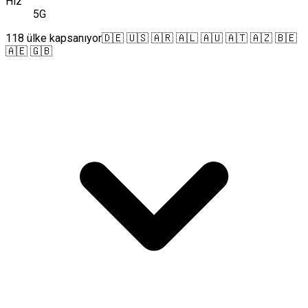
Hız
5G
118 ülke kapsanıyor
🇩🇪 🇺🇸 🇦🇷 🇦🇱 🇦🇺 🇦🇹 🇦🇿 🇧🇪
🇦🇪 🇬🇧