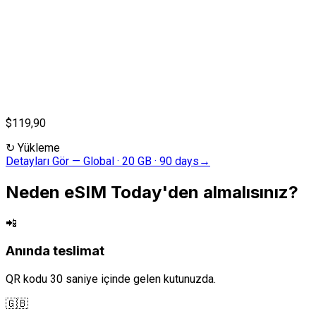
$119,90
↻
Yükleme
Detayları Gör
—
Global · 20 GB · 90 days
→
Neden eSIM Today'den almalısınız?
📲
Anında teslimat
QR kodu 30 saniye içinde gelen kutunuzda.
🇬🇧