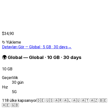
$34,90
↻
Yükleme
Detayları Gör
—
Global · 5 GB · 30 days
→
🌍
Global
—
Global · 10 GB · 30 days
10 GB
Geçerlilik
30 gün
Hız
5G
118 ülke kapsanıyor
🇩🇪 🇺🇸 🇦🇷 🇦🇱 🇦🇺 🇦🇹 🇦🇿 🇧🇪
🇦🇪 🇬🇧