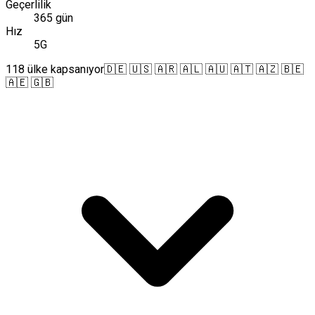
Geçerlilik
365 gün
Hız
5G
118 ülke kapsanıyor
🇩🇪 🇺🇸 🇦🇷 🇦🇱 🇦🇺 🇦🇹 🇦🇿 🇧🇪
🇦🇪 🇬🇧