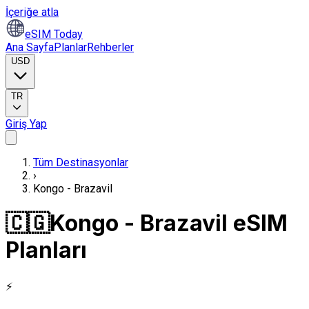
İçeriğe atla
eSIM Today
Ana Sayfa
Planlar
Rehberler
USD
TR
Giriş Yap
Tüm Destinasyonlar
›
Kongo - Brazavil
🇨🇬
Kongo - Brazavil eSIM
Planları
⚡