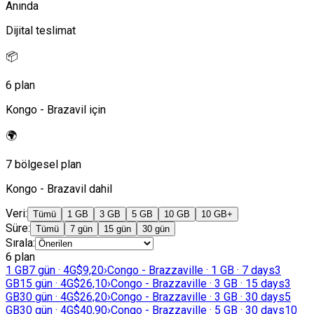
Anında
Dijital teslimat
📦
6 plan
Kongo - Brazavil için
🌍
7 bölgesel plan
Kongo - Brazavil dahil
Veri
:
Tümü
1 GB
3 GB
5 GB
10 GB
10 GB+
Süre
:
Tümü
7 gün
15 gün
30 gün
Sırala
:
6 plan
1 GB
7 gün · 4G
$9,20
›
Congo - Brazzaville · 1 GB · 7 days
3
GB
15 gün · 4G
$26,10
›
Congo - Brazzaville · 3 GB · 15 days
3
GB
30 gün · 4G
$26,20
›
Congo - Brazzaville · 3 GB · 30 days
5
GB
30 gün · 4G
$40,90
›
Congo - Brazzaville · 5 GB · 30 days
10