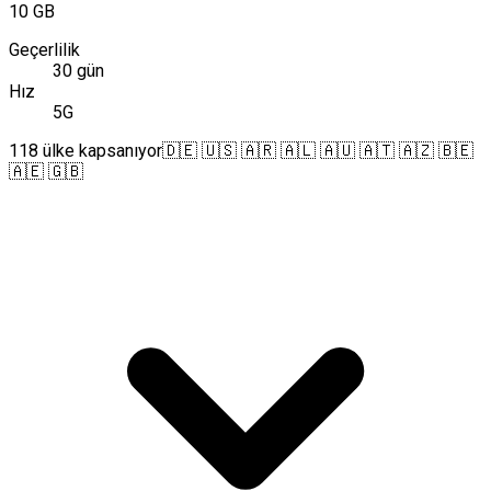
10 GB
Geçerlilik
30 gün
Hız
5G
118 ülke kapsanıyor
🇩🇪 🇺🇸 🇦🇷 🇦🇱 🇦🇺 🇦🇹 🇦🇿 🇧🇪
🇦🇪 🇬🇧