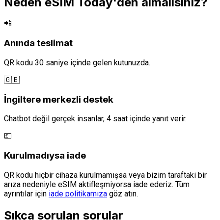
Neden eSIM Today'den almalısınız?
📲
Anında teslimat
QR kodu 30 saniye içinde gelen kutunuzda.
🇬🇧
İngiltere merkezli destek
Chatbot değil gerçek insanlar, 4 saat içinde yanıt verir.
💷
Kurulmadıysa iade
QR kodu hiçbir cihaza kurulmamışsa veya bizim taraftaki bir
arıza nedeniyle eSIM aktifleşmiyorsa iade ederiz. Tüm
ayrıntılar için
iade politikamıza
göz atın.
Sıkça sorulan sorular