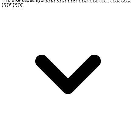
118 ülke kapsanıyor
🇩🇪 🇺🇸 🇦🇷 🇦🇱 🇦🇺 🇦🇹 🇦🇿 🇧🇪
🇦🇪 🇬🇧