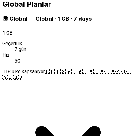
Global Planlar
🌍
Global
—
Global · 1 GB · 7 days
1 GB
Geçerlilik
7 gün
Hız
5G
118 ülke kapsanıyor
🇩🇪 🇺🇸 🇦🇷 🇦🇱 🇦🇺 🇦🇹 🇦🇿 🇧🇪
🇦🇪 🇬🇧