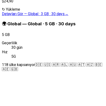
$24,90
↻
Yükleme
Detayları Gör
—
Global · 3 GB · 30 days
→
🌍
Global
—
Global · 5 GB · 30 days
5 GB
Geçerlilik
30 gün
Hız
5G
118 ülke kapsanıyor
🇩🇪 🇺🇸 🇦🇷 🇦🇱 🇦🇺 🇦🇹 🇦🇿 🇧🇪
🇦🇪 🇬🇧