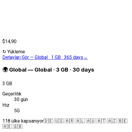
$14,90
↻
Yükleme
Detayları Gör
—
Global · 1 GB · 365 days
→
🌍
Global
—
Global · 3 GB · 30 days
3 GB
Geçerlilik
30 gün
Hız
5G
118 ülke kapsanıyor
🇩🇪 🇺🇸 🇦🇷 🇦🇱 🇦🇺 🇦🇹 🇦🇿 🇧🇪
🇦🇪 🇬🇧