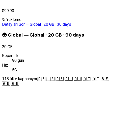
$99,90
↻
Yükleme
Detayları Gör
—
Global · 20 GB · 30 days
→
🌍
Global
—
Global · 20 GB · 90 days
20 GB
Geçerlilik
90 gün
Hız
5G
118 ülke kapsanıyor
🇩🇪 🇺🇸 🇦🇷 🇦🇱 🇦🇺 🇦🇹 🇦🇿 🇧🇪
🇦🇪 🇬🇧