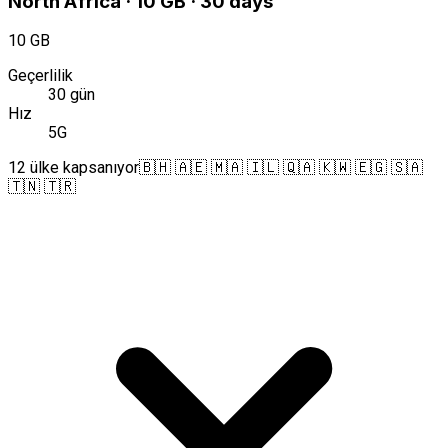
North Africa · 10 GB · 30 days
10 GB
Geçerlilik
30 gün
Hız
5G
12 ülke kapsanıyor
🇧🇭 🇦🇪 🇲🇦 🇮🇱 🇶🇦 🇰🇼 🇪🇬 🇸🇦
🇹🇳 🇹🇷