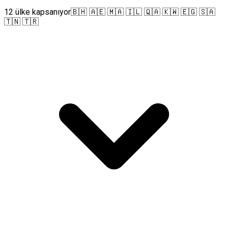
12 ülke kapsanıyor
🇧🇭 🇦🇪 🇲🇦 🇮🇱 🇶🇦 🇰🇼 🇪🇬 🇸🇦
🇹🇳 🇹🇷