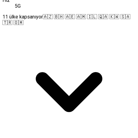
Hız
5G
11 ülke kapsanıyor
🇦🇿 🇧🇭 🇦🇪 🇦🇲 🇮🇱 🇶🇦 🇰🇼 🇸🇦
🇹🇷 🇴🇲