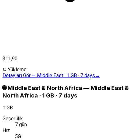
$11,90
↻
Yükleme
Detayları Gör
—
Middle East · 1 GB · 7 days
→
🌐
Middle East & North Africa
—
Middle East &
North Africa · 1 GB · 7 days
1 GB
Geçerlilik
7 gün
Hız
5G