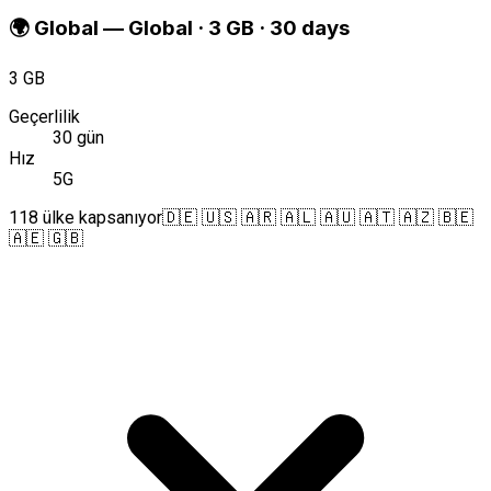
🌍
Global
—
Global · 3 GB · 30 days
3 GB
Geçerlilik
30 gün
Hız
5G
118 ülke kapsanıyor
🇩🇪 🇺🇸 🇦🇷 🇦🇱 🇦🇺 🇦🇹 🇦🇿 🇧🇪
🇦🇪 🇬🇧