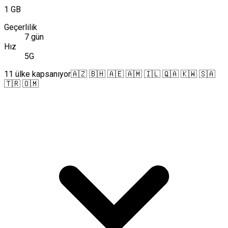
1 GB
Geçerlilik
7 gün
Hız
5G
11 ülke kapsanıyor
🇦🇿 🇧🇭 🇦🇪 🇦🇲 🇮🇱 🇶🇦 🇰🇼 🇸🇦
🇹🇷 🇴🇲