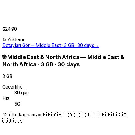
$24,90
↻
Yükleme
Detayları Gör
—
Middle East · 3 GB · 30 days
→
🌐
Middle East & North Africa
—
Middle East &
North Africa · 3 GB · 30 days
3 GB
Geçerlilik
30 gün
Hız
5G
12 ülke kapsanıyor
🇧🇭 🇦🇪 🇲🇦 🇮🇱 🇶🇦 🇰🇼 🇪🇬 🇸🇦
🇹🇳 🇹🇷