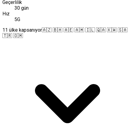
Geçerlilik
30 gün
Hız
5G
11 ülke kapsanıyor
🇦🇿 🇧🇭 🇦🇪 🇦🇲 🇮🇱 🇶🇦 🇰🇼 🇸🇦
🇹🇷 🇴🇲