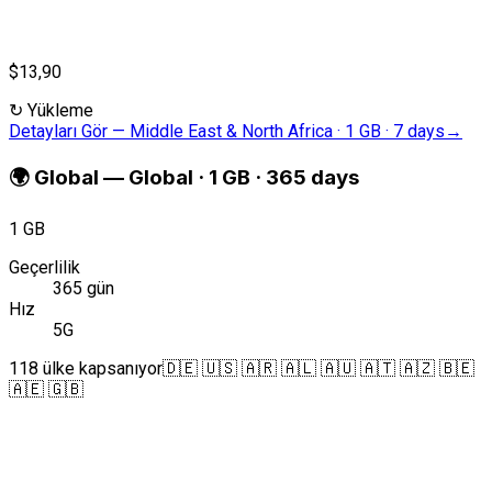
$13,90
↻
Yükleme
Detayları Gör
—
Middle East & North Africa · 1 GB · 7 days
→
🌍
Global
—
Global · 1 GB · 365 days
1 GB
Geçerlilik
365 gün
Hız
5G
118 ülke kapsanıyor
🇩🇪 🇺🇸 🇦🇷 🇦🇱 🇦🇺 🇦🇹 🇦🇿 🇧🇪
🇦🇪 🇬🇧