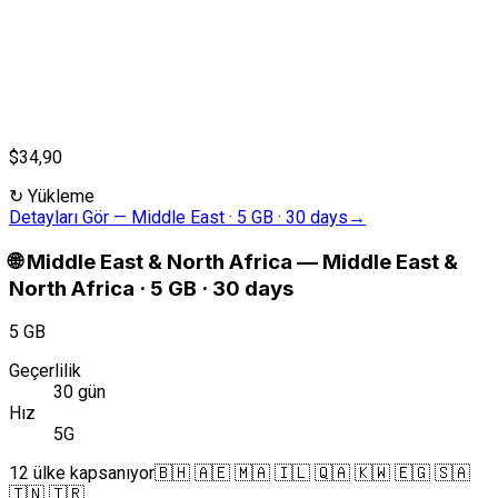
$34,90
↻
Yükleme
Detayları Gör
—
Middle East · 5 GB · 30 days
→
🌐
Middle East & North Africa
—
Middle East &
North Africa · 5 GB · 30 days
5 GB
Geçerlilik
30 gün
Hız
5G
12 ülke kapsanıyor
🇧🇭 🇦🇪 🇲🇦 🇮🇱 🇶🇦 🇰🇼 🇪🇬 🇸🇦
🇹🇳 🇹🇷