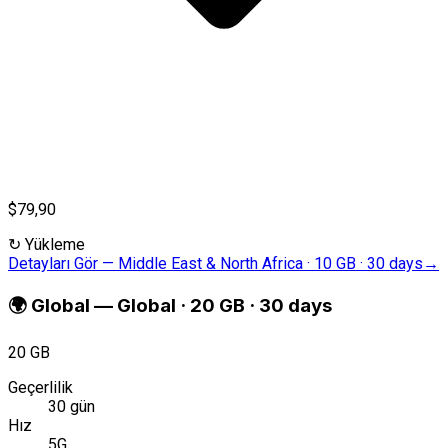
$79,90
↻
Yükleme
Detayları Gör
—
Middle East & North Africa · 10 GB · 30 days
→
🌍
Global
—
Global · 20 GB · 30 days
20 GB
Geçerlilik
30 gün
Hız
5G