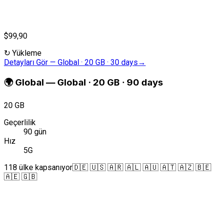
$99,90
↻
Yükleme
Detayları Gör
—
Global · 20 GB · 30 days
→
🌍
Global
—
Global · 20 GB · 90 days
20 GB
Geçerlilik
90 gün
Hız
5G
118 ülke kapsanıyor
🇩🇪 🇺🇸 🇦🇷 🇦🇱 🇦🇺 🇦🇹 🇦🇿 🇧🇪
🇦🇪 🇬🇧