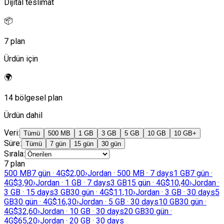
Dijital teslimat
📦
7 plan
Ürdün için
🌍
14 bölgesel plan
Ürdün dahil
Veri
:
Tümü
500 MB
1 GB
3 GB
5 GB
10 GB
10 GB+
Süre
:
Tümü
7 gün
15 gün
30 gün
Sırala
:
7 plan
500 MB
7 gün · 4G
$2,00
›
Jordan · 500 MB · 7 days
1 GB
7 gün ·
4G
$3,90
›
Jordan · 1 GB · 7 days
3 GB
15 gün · 4G
$10,40
›
Jordan ·
3 GB · 15 days
3 GB
30 gün · 4G
$11,10
›
Jordan · 3 GB · 30 days
5
GB
30 gün · 4G
$16,30
›
Jordan · 5 GB · 30 days
10 GB
30 gün ·
4G
$32,60
›
Jordan · 10 GB · 30 days
20 GB
30 gün ·
4G
$65,20
›
Jordan · 20 GB · 30 days