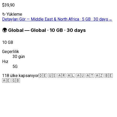
$39,90
↻
Yükleme
Detayları Gör
—
Middle East & North Africa · 5 GB · 30 days
→
🌍
Global
—
Global · 10 GB · 30 days
10 GB
Geçerlilik
30 gün
Hız
5G
118 ülke kapsanıyor
🇩🇪 🇺🇸 🇦🇷 🇦🇱 🇦🇺 🇦🇹 🇦🇿 🇧🇪
🇦🇪 🇬🇧