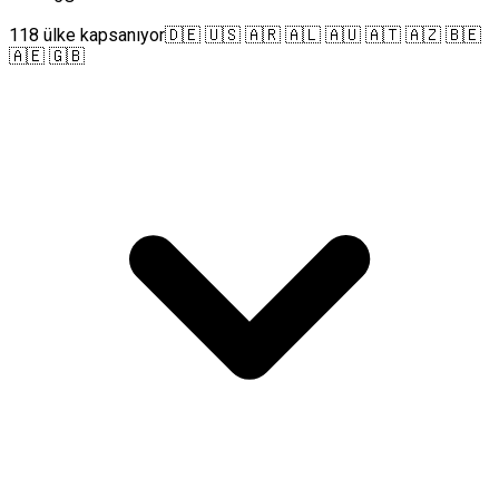
118 ülke kapsanıyor
🇩🇪 🇺🇸 🇦🇷 🇦🇱 🇦🇺 🇦🇹 🇦🇿 🇧🇪
🇦🇪 🇬🇧