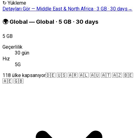
↻
Yükleme
Detayları Gör
—
Middle East & North Africa · 3 GB · 30 days
→
🌍
Global
—
Global · 5 GB · 30 days
5 GB
Geçerlilik
30 gün
Hız
5G
118 ülke kapsanıyor
🇩🇪 🇺🇸 🇦🇷 🇦🇱 🇦🇺 🇦🇹 🇦🇿 🇧🇪
🇦🇪 🇬🇧