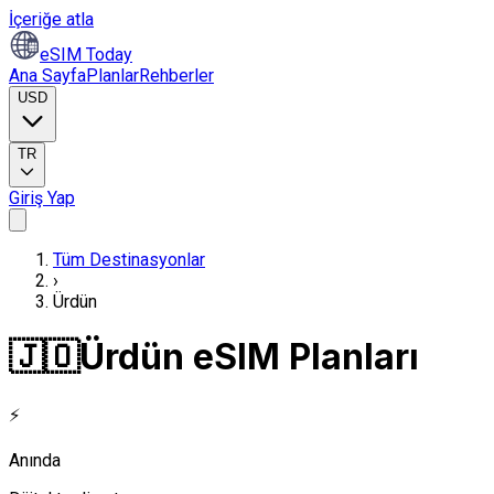
İçeriğe atla
eSIM Today
Ana Sayfa
Planlar
Rehberler
USD
TR
Giriş Yap
Tüm Destinasyonlar
›
Ürdün
🇯🇴
Ürdün eSIM Planları
⚡
Anında