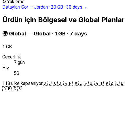
↻
Yükleme
Detayları Gör
—
Jordan · 20 GB · 30 days
→
Ürdün için Bölgesel ve Global Planlar
🌍
Global
—
Global · 1 GB · 7 days
1 GB
Geçerlilik
7 gün
Hız
5G
118 ülke kapsanıyor
🇩🇪 🇺🇸 🇦🇷 🇦🇱 🇦🇺 🇦🇹 🇦🇿 🇧🇪
🇦🇪 🇬🇧