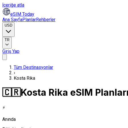
İçeriğe atla
eSIM Today
Ana Sayfa
Planlar
Rehberler
USD
TR
Giriş Yap
Tüm Destinasyonlar
›
Kosta Rika
🇨🇷
Kosta Rika eSIM Planlar
⚡
Anında