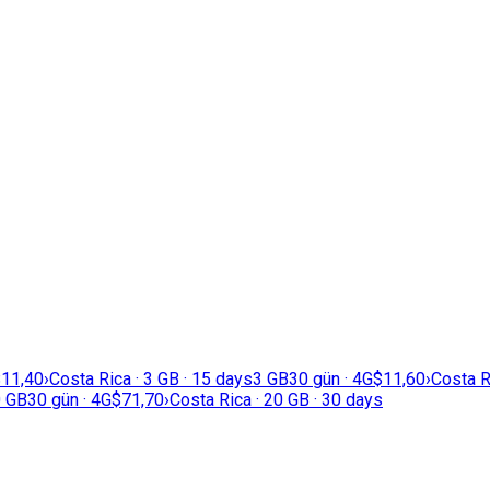
11,40
›
Costa Rica · 3 GB · 15 days
3 GB
30 gün · 4G
$11,60
›
Costa R
 GB
30 gün · 4G
$71,70
›
Costa Rica · 20 GB · 30 days