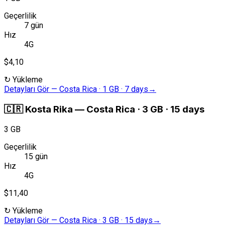
Geçerlilik
7 gün
Hız
4G
$4,10
↻
Yükleme
Detayları Gör
—
Costa Rica · 1 GB · 7 days
→
🇨🇷
Kosta Rika
—
Costa Rica · 3 GB · 15 days
3 GB
Geçerlilik
15 gün
Hız
4G
$11,40
↻
Yükleme
Detayları Gör
—
Costa Rica · 3 GB · 15 days
→