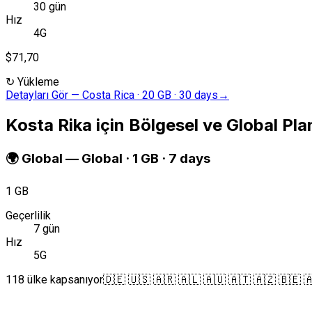
30 gün
Hız
4G
$71,70
↻
Yükleme
Detayları Gör
—
Costa Rica · 20 GB · 30 days
→
Kosta Rika için Bölgesel ve Global Pla
🌍
Global
—
Global · 1 GB · 7 days
1 GB
Geçerlilik
7 gün
Hız
5G
118 ülke kapsanıyor
🇩🇪 🇺🇸 🇦🇷 🇦🇱 🇦🇺 🇦🇹 🇦🇿 🇧🇪 