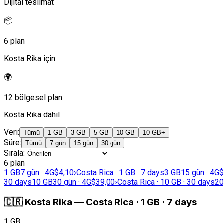
Dijital teslimat
📦
6 plan
Kosta Rika için
🌍
12 bölgesel plan
Kosta Rika dahil
Veri
:
Tümü
1 GB
3 GB
5 GB
10 GB
10 GB+
Süre
:
Tümü
7 gün
15 gün
30 gün
Sırala
:
6 plan
1 GB
7 gün · 4G
$4,10
›
Costa Rica · 1 GB · 7 days
3 GB
15 gün · 4G
$
30 days
10 GB
30 gün · 4G
$39,00
›
Costa Rica · 10 GB · 30 days
20
🇨🇷
Kosta Rika
—
Costa Rica · 1 GB · 7 days
1 GB