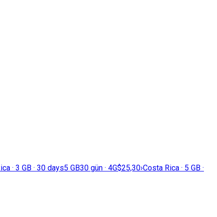
ica · 3 GB · 30 days
5 GB
30 gün · 4G
$25,30
›
Costa Rica · 5 GB ·