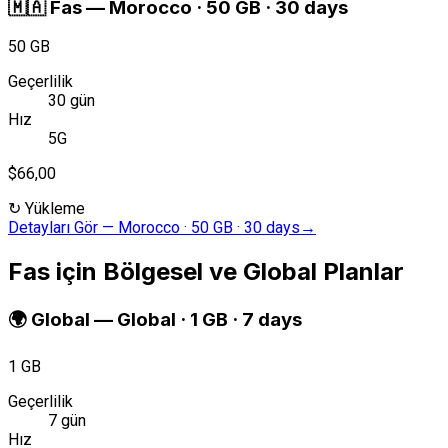
🇲🇦
Fas
—
Morocco · 50 GB · 30 days
50 GB
Geçerlilik
30 gün
Hız
5G
$66,00
↻
Yükleme
Detayları Gör
—
Morocco · 50 GB · 30 days
→
Fas için Bölgesel ve Global Planlar
🌍
Global
—
Global · 1 GB · 7 days
1 GB
Geçerlilik
7 gün
Hız