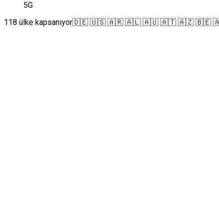
5G
118 ülke kapsanıyor
🇩🇪 🇺🇸 🇦🇷 🇦🇱 🇦🇺 🇦🇹 🇦🇿 🇧🇪 