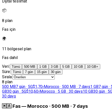
Dijital teslimat
📦
8 plan
Fas için
🌍
11 bölgesel plan
Fas dahil
Veri
:
Tümü
500 MB
1 GB
3 GB
5 GB
10 GB
10 GB+
Süre
:
Tümü
7 gün
15 gün
30 gün
Sırala
:
8 plan
500 MB
7 gün · 5G
$1,70
›
Morocco · 500 MB · 7 days
1 GB
7 gün ·
GB
30 gün · 5G
$10,60
›
Morocco · 5 GB · 30 days
10 GB
30 gün · 5
30 days
🇲🇦
Fas
—
Morocco · 500 MB · 7 days