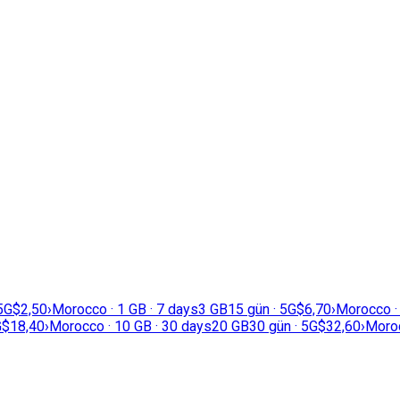
 5G
$2,50
›
Morocco · 1 GB · 7 days
3 GB
15 gün · 5G
$6,70
›
Morocco ·
G
$18,40
›
Morocco · 10 GB · 30 days
20 GB
30 gün · 5G
$32,60
›
Moroc