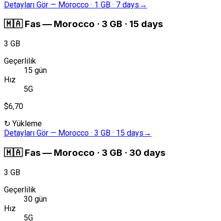
Detayları Gör
—
Morocco · 1 GB · 7 days
→
🇲🇦
Fas
—
Morocco · 3 GB · 15 days
3 GB
Geçerlilik
15 gün
Hız
5G
$6,70
↻
Yükleme
Detayları Gör
—
Morocco · 3 GB · 15 days
→
🇲🇦
Fas
—
Morocco · 3 GB · 30 days
3 GB
Geçerlilik
30 gün
Hız
5G