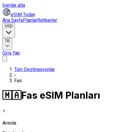
İçeriğe atla
eSIM Today
Ana Sayfa
Planlar
Rehberler
USD
TR
Giriş Yap
Tüm Destinasyonlar
›
Fas
🇲🇦
Fas eSIM Planları
⚡
Anında