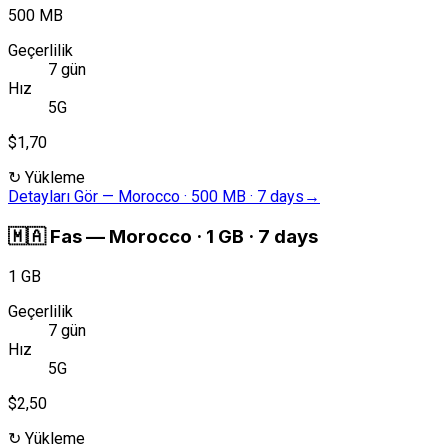
500 MB
Geçerlilik
7 gün
Hız
5G
$1,70
↻
Yükleme
Detayları Gör
—
Morocco · 500 MB · 7 days
→
🇲🇦
Fas
—
Morocco · 1 GB · 7 days
1 GB
Geçerlilik
7 gün
Hız
5G
$2,50
↻
Yükleme