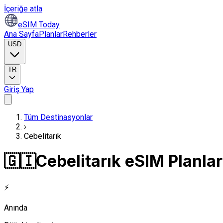
İçeriğe atla
eSIM Today
Ana Sayfa
Planlar
Rehberler
USD
TR
Giriş Yap
Tüm Destinasyonlar
›
Cebelitarık
🇬🇮
Cebelitarık eSIM Planlar
⚡
Anında