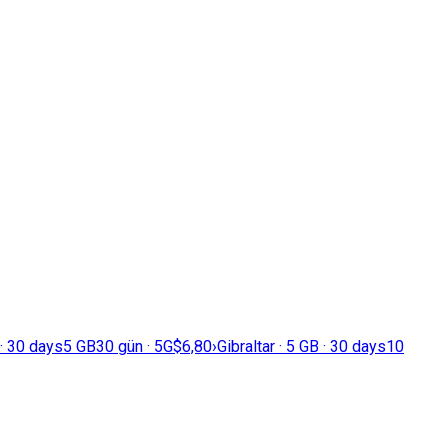
 · 30 days
5 GB
30 gün · 5G
$6,80
›
Gibraltar · 5 GB · 30 days
10