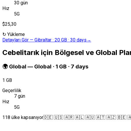
30 gün
Hız
5G
$25,30
↻
Yükleme
Detayları Gör
—
Gibraltar · 20 GB · 30 days
→
Cebelitarık için Bölgesel ve Global Pla
🌍
Global
—
Global · 1 GB · 7 days
1 GB
Geçerlilik
7 gün
Hız
5G
118 ülke kapsanıyor
🇩🇪 🇺🇸 🇦🇷 🇦🇱 🇦🇺 🇦🇹 🇦🇿 🇧🇪 