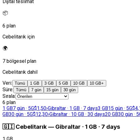
Dijital teslimat
📦
6 plan
Cebelitarık için
🌍
7 bölgesel plan
Cebelitarık dahil
Veri
:
Tümü
1 GB
3 GB
5 GB
10 GB
10 GB+
Süre
:
Tümü
7 gün
15 gün
30 gün
Sırala
:
6 plan
1 GB
7 gün · 5G
$1,50
›
Gibraltar · 1 GB · 7 days
3 GB
15 gün · 5G
$4,
GB
30 gün · 5G
$12,30
›
Gibraltar · 10 GB · 30 days
20 GB
30 gün · 5
🇬🇮
Cebelitarık
—
Gibraltar · 1 GB · 7 days
1 GB