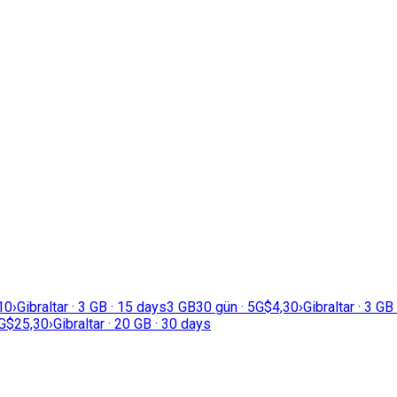
10
›
Gibraltar · 3 GB · 15 days
3 GB
30 gün · 5G
$4,30
›
Gibraltar · 3 GB
G
$25,30
›
Gibraltar · 20 GB · 30 days