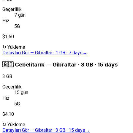
Geçerlilik
7 gün
Hız
5G
$1,50
↻
Yükleme
Detayları Gör
—
Gibraltar · 1 GB · 7 days
→
🇬🇮
Cebelitarık
—
Gibraltar · 3 GB · 15 days
3 GB
Geçerlilik
15 gün
Hız
5G
$4,10
↻
Yükleme
Detayları Gör
—
Gibraltar · 3 GB · 15 days
→