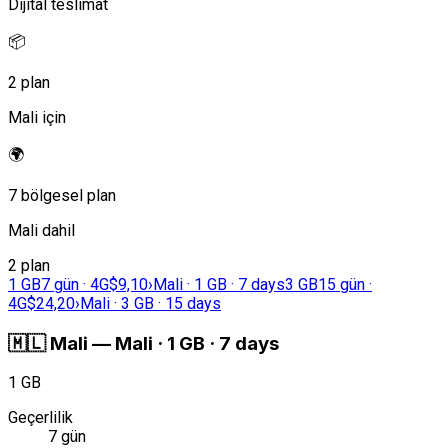
Dijital teslimat
📦
2 plan
Mali için
🌍
7 bölgesel plan
Mali dahil
2 plan
1 GB
7 gün · 4G
$9,10
›
Mali · 1 GB · 7 days
3 GB
15 gün ·
4G
$24,20
›
Mali · 3 GB · 15 days
🇲🇱
Mali
—
Mali · 1 GB · 7 days
1 GB
Geçerlilik
7 gün