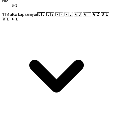
Hız
5G
118 ülke kapsanıyor
🇩🇪 🇺🇸 🇦🇷 🇦🇱 🇦🇺 🇦🇹 🇦🇿 🇧🇪
🇦🇪 🇬🇧