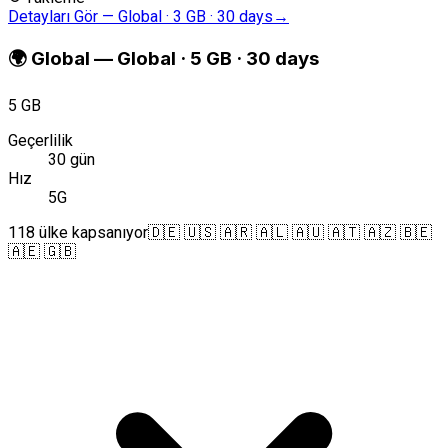
Detayları Gör
—
Global · 3 GB · 30 days
→
🌍
Global
—
Global · 5 GB · 30 days
5 GB
Geçerlilik
30 gün
Hız
5G
118 ülke kapsanıyor
🇩🇪 🇺🇸 🇦🇷 🇦🇱 🇦🇺 🇦🇹 🇦🇿 🇧🇪
🇦🇪 🇬🇧