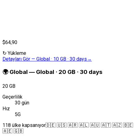
$64,90
↻
Yükleme
Detayları Gör
—
Global · 10 GB · 30 days
→
🌍
Global
—
Global · 20 GB · 30 days
20 GB
Geçerlilik
30 gün
Hız
5G
118 ülke kapsanıyor
🇩🇪 🇺🇸 🇦🇷 🇦🇱 🇦🇺 🇦🇹 🇦🇿 🇧🇪
🇦🇪 🇬🇧