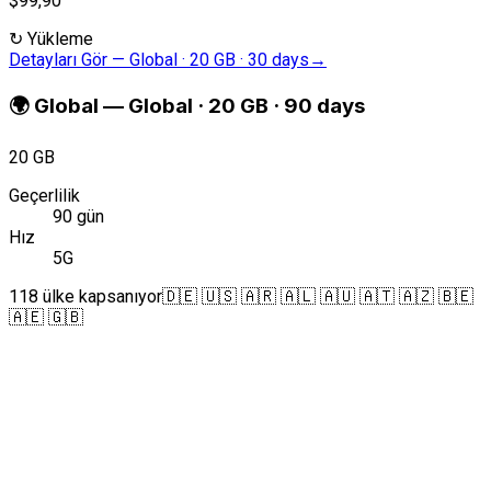
$99,90
↻
Yükleme
Detayları Gör
—
Global · 20 GB · 30 days
→
🌍
Global
—
Global · 20 GB · 90 days
20 GB
Geçerlilik
90 gün
Hız
5G
118 ülke kapsanıyor
🇩🇪 🇺🇸 🇦🇷 🇦🇱 🇦🇺 🇦🇹 🇦🇿 🇧🇪
🇦🇪 🇬🇧