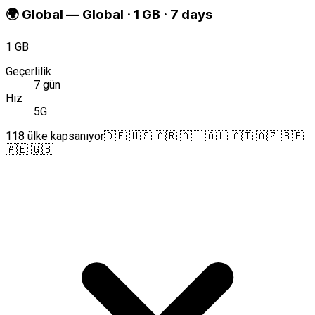
🌍
Global
—
Global · 1 GB · 7 days
1 GB
Geçerlilik
7 gün
Hız
5G
118 ülke kapsanıyor
🇩🇪 🇺🇸 🇦🇷 🇦🇱 🇦🇺 🇦🇹 🇦🇿 🇧🇪
🇦🇪 🇬🇧