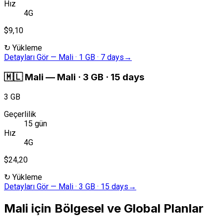
Hız
4G
$9,10
↻
Yükleme
Detayları Gör
—
Mali · 1 GB · 7 days
→
🇲🇱
Mali
—
Mali · 3 GB · 15 days
3 GB
Geçerlilik
15 gün
Hız
4G
$24,20
↻
Yükleme
Detayları Gör
—
Mali · 3 GB · 15 days
→
Mali için Bölgesel ve Global Planlar