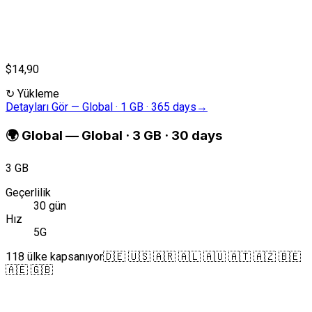
$14,90
↻
Yükleme
Detayları Gör
—
Global · 1 GB · 365 days
→
🌍
Global
—
Global · 3 GB · 30 days
3 GB
Geçerlilik
30 gün
Hız
5G
118 ülke kapsanıyor
🇩🇪 🇺🇸 🇦🇷 🇦🇱 🇦🇺 🇦🇹 🇦🇿 🇧🇪
🇦🇪 🇬🇧