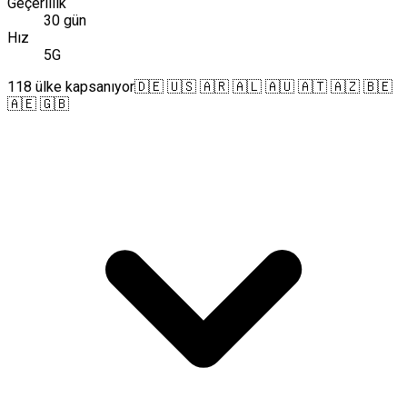
Geçerlilik
30 gün
Hız
5G
118 ülke kapsanıyor
🇩🇪 🇺🇸 🇦🇷 🇦🇱 🇦🇺 🇦🇹 🇦🇿 🇧🇪
🇦🇪 🇬🇧