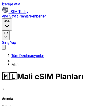
İçeriğe atla
eSIM Today
Ana Sayfa
Planlar
Rehberler
USD
TR
Giriş Yap
Tüm Destinasyonlar
›
Mali
🇲🇱
Mali eSIM Planları
⚡
Anında