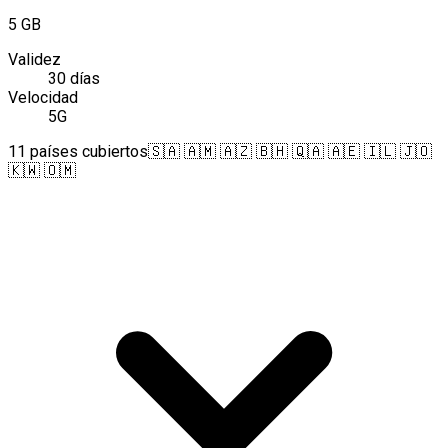
5 GB
Validez
30 días
Velocidad
5G
11 países cubiertos
🇸🇦 🇦🇲 🇦🇿 🇧🇭 🇶🇦 🇦🇪 🇮🇱 🇯🇴
🇰🇼 🇴🇲