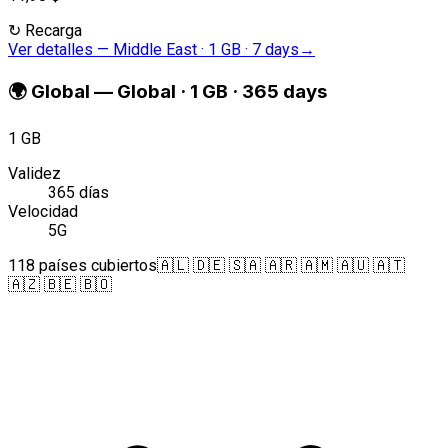
↻
Recarga
Ver detalles
—
Middle East · 1 GB · 7 days
→
🌍
Global
—
Global · 1 GB · 365 days
1 GB
Validez
365 días
Velocidad
5G
118 países cubiertos
🇦🇱 🇩🇪 🇸🇦 🇦🇷 🇦🇲 🇦🇺 🇦🇹
🇦🇿 🇧🇪 🇧🇴