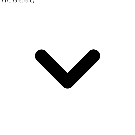
🇦🇿 🇧🇪 🇧🇴