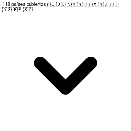
118 países cubiertos
🇦🇱 🇩🇪 🇸🇦 🇦🇷 🇦🇲 🇦🇺 🇦🇹
🇦🇿 🇧🇪 🇧🇴