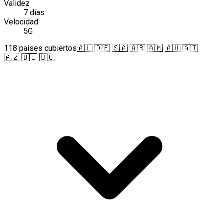
Validez
7 días
Velocidad
5G
118 países cubiertos
🇦🇱 🇩🇪 🇸🇦 🇦🇷 🇦🇲 🇦🇺 🇦🇹
🇦🇿 🇧🇪 🇧🇴