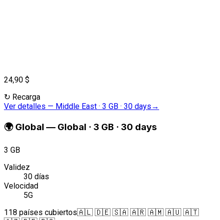
24,90 $
↻
Recarga
Ver detalles
—
Middle East · 3 GB · 30 days
→
🌍
Global
—
Global · 3 GB · 30 days
3 GB
Validez
30 días
Velocidad
5G
118 países cubiertos
🇦🇱 🇩🇪 🇸🇦 🇦🇷 🇦🇲 🇦🇺 🇦🇹