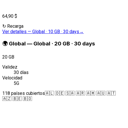
64,90 $
↻
Recarga
Ver detalles
—
Global · 10 GB · 30 days
→
🌍
Global
—
Global · 20 GB · 30 days
20 GB
Validez
30 días
Velocidad
5G
118 países cubiertos
🇦🇱 🇩🇪 🇸🇦 🇦🇷 🇦🇲 🇦🇺 🇦🇹
🇦🇿 🇧🇪 🇧🇴