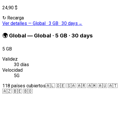
24,90 $
↻
Recarga
Ver detalles
—
Global · 3 GB · 30 days
→
🌍
Global
—
Global · 5 GB · 30 days
5 GB
Validez
30 días
Velocidad
5G
118 países cubiertos
🇦🇱 🇩🇪 🇸🇦 🇦🇷 🇦🇲 🇦🇺 🇦🇹
🇦🇿 🇧🇪 🇧🇴