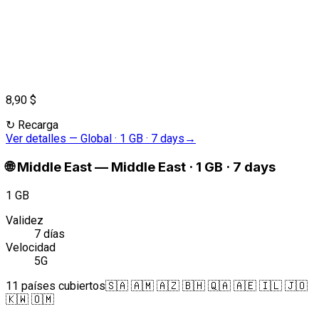
8,90 $
↻
Recarga
Ver detalles
—
Global · 1 GB · 7 days
→
🌐
Middle East
—
Middle East · 1 GB · 7 days
1 GB
Validez
7 días
Velocidad
5G
11 países cubiertos
🇸🇦 🇦🇲 🇦🇿 🇧🇭 🇶🇦 🇦🇪 🇮🇱 🇯🇴
🇰🇼 🇴🇲