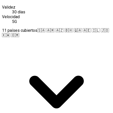
Validez
30 días
Velocidad
5G
11 países cubiertos
🇸🇦 🇦🇲 🇦🇿 🇧🇭 🇶🇦 🇦🇪 🇮🇱 🇯🇴
🇰🇼 🇴🇲