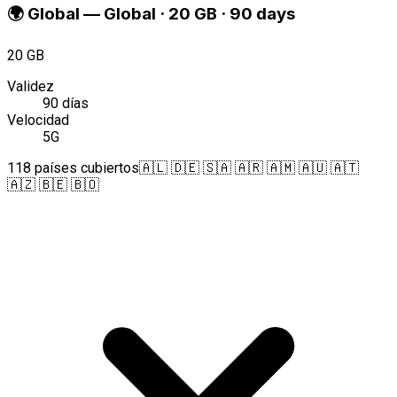
🌍
Global
—
Global · 20 GB · 90 days
20 GB
Validez
90 días
Velocidad
5G
118 países cubiertos
🇦🇱 🇩🇪 🇸🇦 🇦🇷 🇦🇲 🇦🇺 🇦🇹
🇦🇿 🇧🇪 🇧🇴