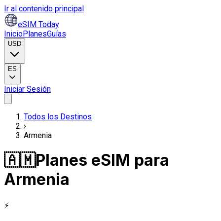
Ir al contenido principal
eSIM Today
Inicio
Planes
Guías
USD
ES
Iniciar Sesión
Todos los Destinos
›
Armenia
🇦🇲
Planes eSIM para
Armenia
⚡