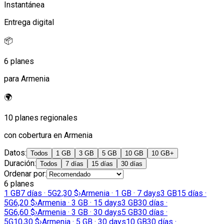
Instantánea
Entrega digital
📦
6 planes
para Armenia
🌍
10 planes regionales
con cobertura en Armenia
Datos
:
Todos
1 GB
3 GB
5 GB
10 GB
10 GB+
Duración
:
Todos
7 días
15 días
30 días
Ordenar por
:
6 planes
1 GB
7 días · 5G
2,30 $
›
Armenia · 1 GB · 7 days
3 GB
15 días ·
5G
6,20 $
›
Armenia · 3 GB · 15 days
3 GB
30 días ·
5G
6,60 $
›
Armenia · 3 GB · 30 days
5 GB
30 días ·
5G
10,30 $
›
Armenia · 5 GB · 30 days
10 GB
30 días ·