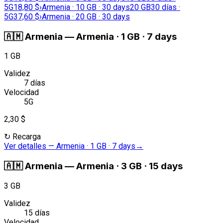
5G
18,80 $
›
Armenia · 10 GB · 30 days
20 GB
30 días ·
5G
37,60 $
›
Armenia · 20 GB · 30 days
🇦🇲
Armenia
—
Armenia · 1 GB · 7 days
1 GB
Validez
7 días
Velocidad
5G
2,30 $
↻
Recarga
Ver detalles
—
Armenia · 1 GB · 7 days
→
🇦🇲
Armenia
—
Armenia · 3 GB · 15 days
3 GB
Validez
15 días
Velocidad