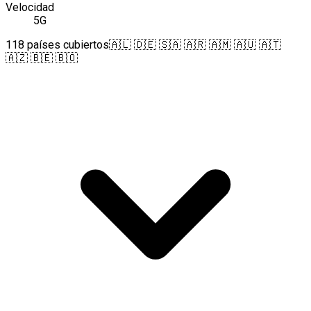
Velocidad
5G
118 países cubiertos
🇦🇱 🇩🇪 🇸🇦 🇦🇷 🇦🇲 🇦🇺 🇦🇹
🇦🇿 🇧🇪 🇧🇴