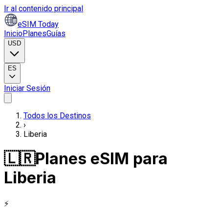
Ir al contenido principal
eSIM Today
Inicio
Planes
Guías
USD
ES
Iniciar Sesión
Todos los Destinos
›
Liberia
🇱🇷
Planes eSIM para
Liberia
⚡