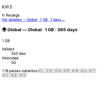
8,90 $
↻
Recarga
Ver detalles
—
Global · 1 GB · 7 days
→
🌍
Global
—
Global · 1 GB · 365 days
1 GB
Validez
365 días
Velocidad
5G
118 países cubiertos
🇦🇱 🇩🇪 🇸🇦 🇦🇷 🇦🇲 🇦🇺 🇦🇹
🇦🇿 🇧🇪 🇧🇴