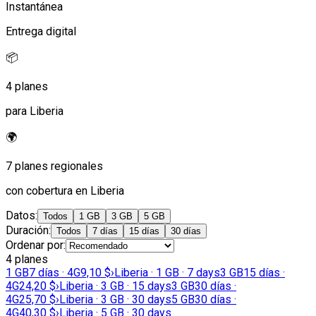
Instantánea
Entrega digital
📦
4 planes
para Liberia
🌍
7 planes regionales
con cobertura en Liberia
Datos
:
Todos
1 GB
3 GB
5 GB
Duración
:
Todos
7 días
15 días
30 días
Ordenar por
:
4 planes
1 GB
7 días · 4G
9,10 $
›
Liberia · 1 GB · 7 days
3 GB
15 días ·
4G
24,20 $
›
Liberia · 3 GB · 15 days
3 GB
30 días ·
4G
25,70 $
›
Liberia · 3 GB · 30 days
5 GB
30 días ·
4G
40,30 $
›
Liberia · 5 GB · 30 days