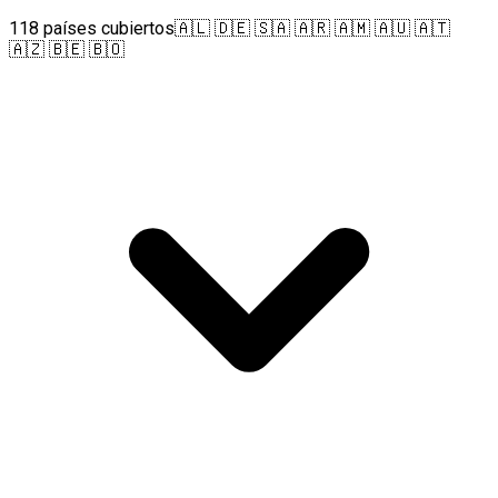
118 países cubiertos
🇦🇱 🇩🇪 🇸🇦 🇦🇷 🇦🇲 🇦🇺 🇦🇹
🇦🇿 🇧🇪 🇧🇴