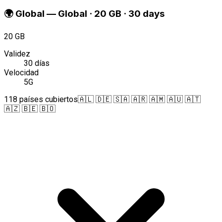
🌍
Global
—
Global · 20 GB · 30 days
20 GB
Validez
30 días
Velocidad
5G
118 países cubiertos
🇦🇱 🇩🇪 🇸🇦 🇦🇷 🇦🇲 🇦🇺 🇦🇹
🇦🇿 🇧🇪 🇧🇴