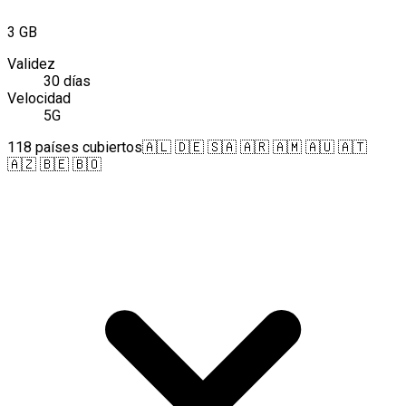
3 GB
Validez
30 días
Velocidad
5G
118 países cubiertos
🇦🇱 🇩🇪 🇸🇦 🇦🇷 🇦🇲 🇦🇺 🇦🇹
🇦🇿 🇧🇪 🇧🇴