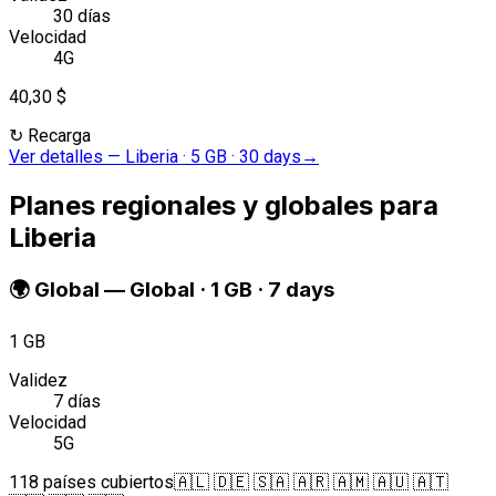
30 días
Velocidad
4G
40,30 $
↻
Recarga
Ver detalles
—
Liberia · 5 GB · 30 days
→
Planes regionales y globales para
Liberia
🌍
Global
—
Global · 1 GB · 7 days
1 GB
Validez
7 días
Velocidad
5G
118 países cubiertos
🇦🇱 🇩🇪 🇸🇦 🇦🇷 🇦🇲 🇦🇺 🇦🇹