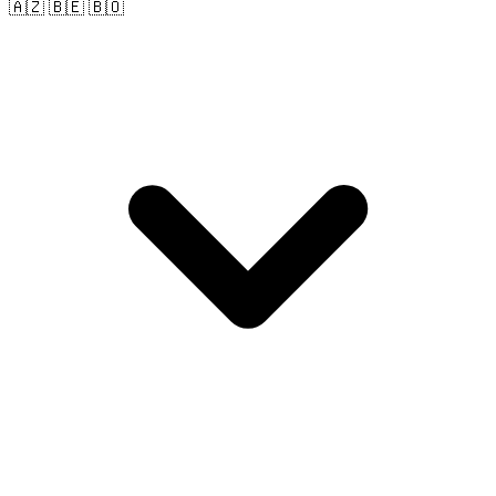
🇦🇿 🇧🇪 🇧🇴