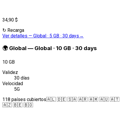
34,90 $
↻
Recarga
Ver detalles
—
Global · 5 GB · 30 days
→
🌍
Global
—
Global · 10 GB · 30 days
10 GB
Validez
30 días
Velocidad
5G
118 países cubiertos
🇦🇱 🇩🇪 🇸🇦 🇦🇷 🇦🇲 🇦🇺 🇦🇹
🇦🇿 🇧🇪 🇧🇴