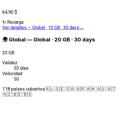
64,90 $
↻
Recarga
Ver detalles
—
Global · 10 GB · 30 days
→
🌍
Global
—
Global · 20 GB · 30 days
20 GB
Validez
30 días
Velocidad
5G
118 países cubiertos
🇦🇱 🇩🇪 🇸🇦 🇦🇷 🇦🇲 🇦🇺 🇦🇹
🇦🇿 🇧🇪 🇧🇴