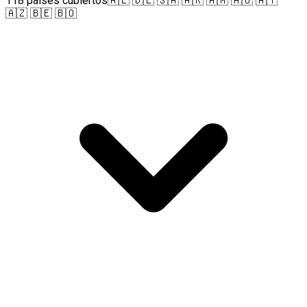
118 países cubiertos
🇦🇱 🇩🇪 🇸🇦 🇦🇷 🇦🇲 🇦🇺 🇦🇹
🇦🇿 🇧🇪 🇧🇴