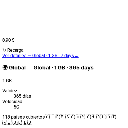
8,90 $
↻
Recarga
Ver detalles
—
Global · 1 GB · 7 days
→
🌍
Global
—
Global · 1 GB · 365 days
1 GB
Validez
365 días
Velocidad
5G
118 países cubiertos
🇦🇱 🇩🇪 🇸🇦 🇦🇷 🇦🇲 🇦🇺 🇦🇹
🇦🇿 🇧🇪 🇧🇴