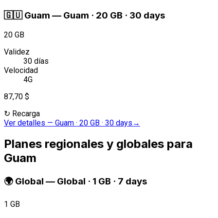
🇬🇺
Guam
—
Guam · 20 GB · 30 days
20 GB
Validez
30 días
Velocidad
4G
87,70 $
↻
Recarga
Ver detalles
—
Guam · 20 GB · 30 days
→
Planes regionales y globales para
Guam
🌍
Global
—
Global · 1 GB · 7 days
1 GB