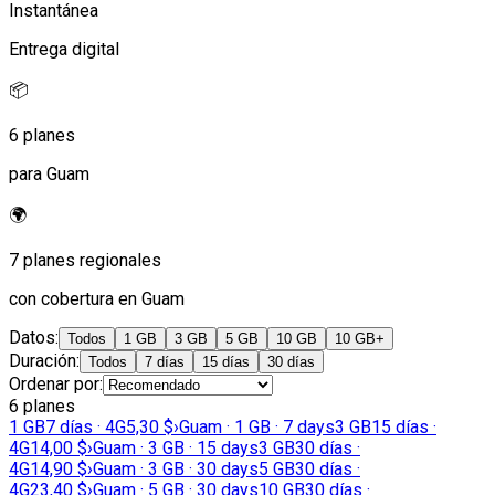
Instantánea
Entrega digital
📦
6 planes
para Guam
🌍
7 planes regionales
con cobertura en Guam
Datos
:
Todos
1 GB
3 GB
5 GB
10 GB
10 GB+
Duración
:
Todos
7 días
15 días
30 días
Ordenar por
:
6 planes
1 GB
7 días · 4G
5,30 $
›
Guam · 1 GB · 7 days
3 GB
15 días ·
4G
14,00 $
›
Guam · 3 GB · 15 days
3 GB
30 días ·
4G
14,90 $
›
Guam · 3 GB · 30 days
5 GB
30 días ·
4G
23,40 $
›
Guam · 5 GB · 30 days
10 GB
30 días ·