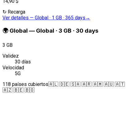
14,90 $
↻
Recarga
Ver detalles
—
Global · 1 GB · 365 days
→
🌍
Global
—
Global · 3 GB · 30 days
3 GB
Validez
30 días
Velocidad
5G
118 países cubiertos
🇦🇱 🇩🇪 🇸🇦 🇦🇷 🇦🇲 🇦🇺 🇦🇹
🇦🇿 🇧🇪 🇧🇴