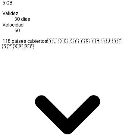
5 GB
Validez
30 días
Velocidad
5G
118 países cubiertos
🇦🇱 🇩🇪 🇸🇦 🇦🇷 🇦🇲 🇦🇺 🇦🇹
🇦🇿 🇧🇪 🇧🇴