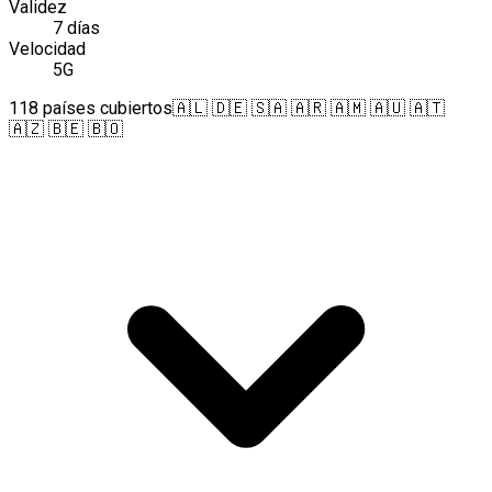
Validez
7 días
Velocidad
5G
118 países cubiertos
🇦🇱 🇩🇪 🇸🇦 🇦🇷 🇦🇲 🇦🇺 🇦🇹
🇦🇿 🇧🇪 🇧🇴