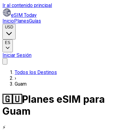
Ir al contenido principal
eSIM Today
Inicio
Planes
Guías
USD
ES
Iniciar Sesión
Todos los Destinos
›
Guam
🇬🇺
Planes eSIM para
Guam
⚡