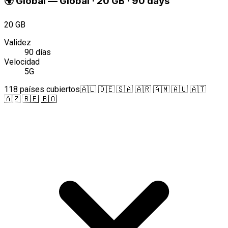
🌍
Global
—
Global · 20 GB · 90 days
20 GB
Validez
90 días
Velocidad
5G
118 países cubiertos
🇦🇱 🇩🇪 🇸🇦 🇦🇷 🇦🇲 🇦🇺 🇦🇹
🇦🇿 🇧🇪 🇧🇴