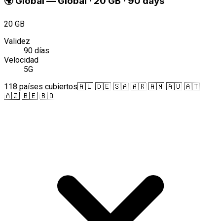
🌍
Global
—
Global · 20 GB · 90 days
20 GB
Validez
90 días
Velocidad
5G
118 países cubiertos
🇦🇱 🇩🇪 🇸🇦 🇦🇷 🇦🇲 🇦🇺 🇦🇹
🇦🇿 🇧🇪 🇧🇴