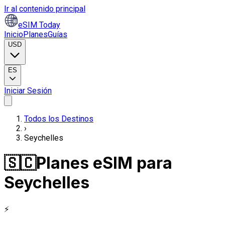
Ir al contenido principal
eSIM Today
Inicio
Planes
Guías
USD
ES
Iniciar Sesión
Todos los Destinos
›
Seychelles
🇸🇨
Planes eSIM para
Seychelles
⚡