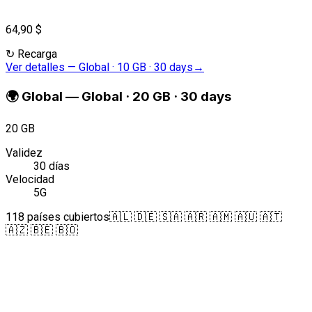
64,90 $
↻
Recarga
Ver detalles
—
Global · 10 GB · 30 days
→
🌍
Global
—
Global · 20 GB · 30 days
20 GB
Validez
30 días
Velocidad
5G
118 países cubiertos
🇦🇱 🇩🇪 🇸🇦 🇦🇷 🇦🇲 🇦🇺 🇦🇹
🇦🇿 🇧🇪 🇧🇴