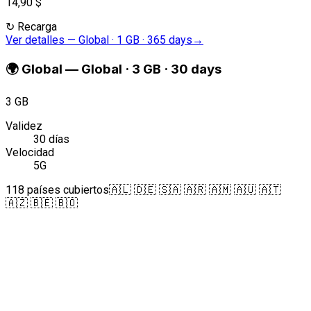
14,90 $
↻
Recarga
Ver detalles
—
Global · 1 GB · 365 days
→
🌍
Global
—
Global · 3 GB · 30 days
3 GB
Validez
30 días
Velocidad
5G
118 países cubiertos
🇦🇱 🇩🇪 🇸🇦 🇦🇷 🇦🇲 🇦🇺 🇦🇹
🇦🇿 🇧🇪 🇧🇴