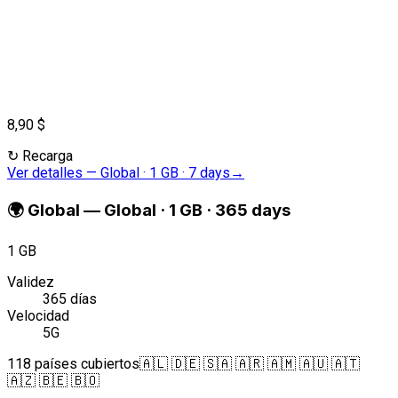
8,90 $
↻
Recarga
Ver detalles
—
Global · 1 GB · 7 days
→
🌍
Global
—
Global · 1 GB · 365 days
1 GB
Validez
365 días
Velocidad
5G
118 países cubiertos
🇦🇱 🇩🇪 🇸🇦 🇦🇷 🇦🇲 🇦🇺 🇦🇹
🇦🇿 🇧🇪 🇧🇴