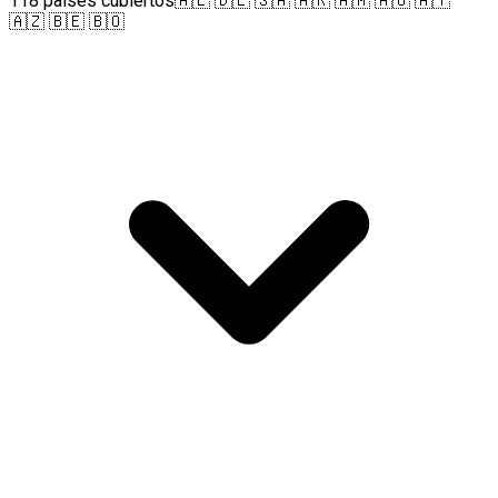
118 países cubiertos
🇦🇱 🇩🇪 🇸🇦 🇦🇷 🇦🇲 🇦🇺 🇦🇹
🇦🇿 🇧🇪 🇧🇴