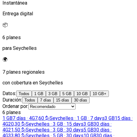
Instantánea
Entrega digital
📦
6 planes
para Seychelles
🌍
7 planes regionales
con cobertura en Seychelles
Datos
:
Todos
1 GB
3 GB
5 GB
10 GB
10 GB+
Duración
:
Todos
7 días
15 días
30 días
Ordenar por
:
6 planes
1 GB
7 días · 4G
7,60 $
›
Seychelles · 1 GB · 7 days
3 GB
15 días ·
4G
20,30 $
›
Seychelles · 3 GB · 15 days
3 GB
30 días ·
4G
21,50 $
›
Seychelles · 3 GB · 30 days
5 GB
30 días ·
4G
33,80 $
›
Seychelles · 5 GB · 30 days
10 GB
30 días ·