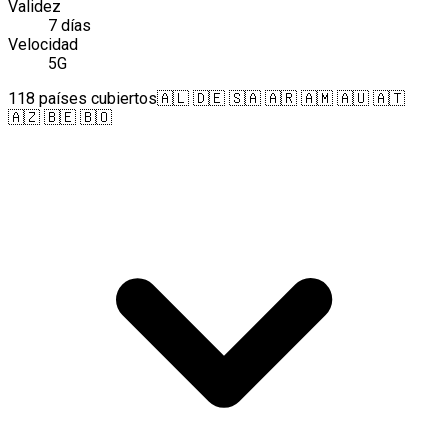
Validez
7 días
Velocidad
5G
118 países cubiertos
🇦🇱 🇩🇪 🇸🇦 🇦🇷 🇦🇲 🇦🇺 🇦🇹
🇦🇿 🇧🇪 🇧🇴