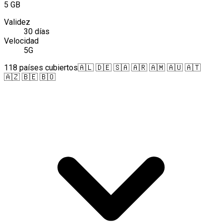
5 GB
Validez
30 días
Velocidad
5G
118 países cubiertos
🇦🇱 🇩🇪 🇸🇦 🇦🇷 🇦🇲 🇦🇺 🇦🇹
🇦🇿 🇧🇪 🇧🇴