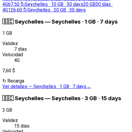
4G
67,50 $
›
Seychelles · 10 GB · 30 days
20 GB
30 días ·
4G
126,60 $
›
Seychelles · 20 GB · 30 days
🇸🇨
Seychelles
—
Seychelles · 1 GB · 7 days
1 GB
Validez
7 días
Velocidad
4G
7,60 $
↻
Recarga
Ver detalles
—
Seychelles · 1 GB · 7 days
→
🇸🇨
Seychelles
—
Seychelles · 3 GB · 15 days
3 GB
Validez
15 días
Velocidad