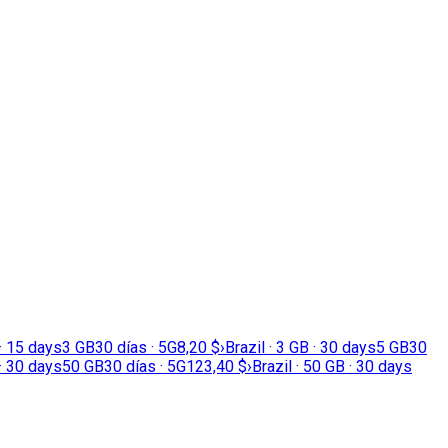
 · 15 days
3 GB
30 días · 5G
8,20 $
›
Brazil · 3 GB · 30 days
5 GB
30
 · 30 days
50 GB
30 días · 5G
123,40 $
›
Brazil · 50 GB · 30 days