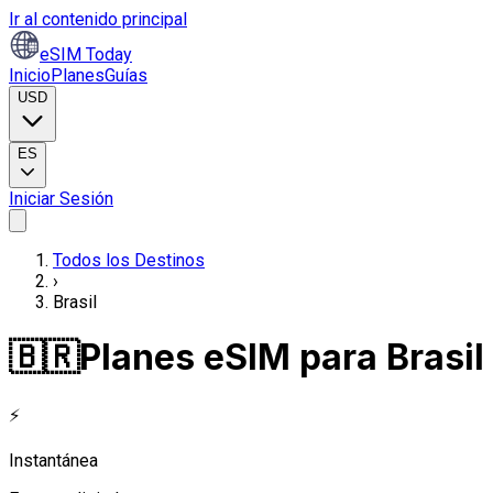
Ir al contenido principal
eSIM Today
Inicio
Planes
Guías
USD
ES
Iniciar Sesión
Todos los Destinos
›
Brasil
🇧🇷
Planes eSIM para Brasil
⚡
Instantánea