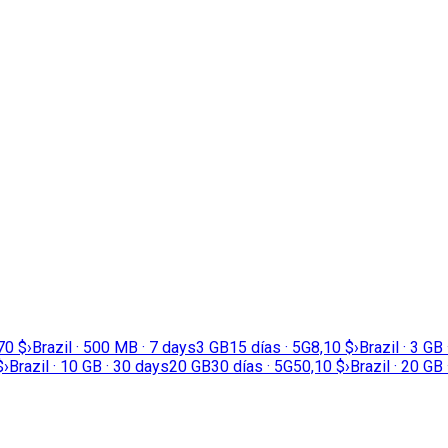
70 $
›
Brazil · 500 MB · 7 days
3 GB
15 días · 5G
8,10 $
›
Brazil · 3 GB
$
›
Brazil · 10 GB · 30 days
20 GB
30 días · 5G
50,10 $
›
Brazil · 20 GB