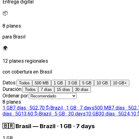
Entrega digital
📦
8 planes
para Brasil
🌍
12 planes regionales
con cobertura en Brasil
Datos
:
Todos
500 MB
1 GB
3 GB
5 GB
10 GB
10 GB+
Duración
:
Todos
7 días
15 días
30 días
Ordenar por
:
8 planes
1 GB
7 días · 5G
2,70 $
›
Brazil · 1 GB · 7 days
500 MB
7 días · 5G
2,
días · 5G
13,60 $
›
Brazil · 5 GB · 30 days
10 GB
30 días · 5G
24,10 
🇧🇷
Brasil
—
Brazil · 1 GB · 7 days
1 GB