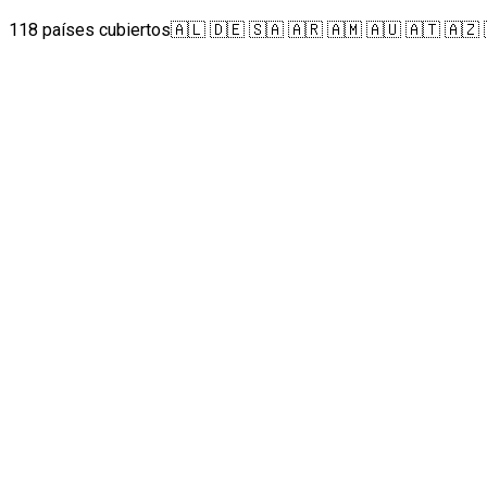
118 países cubiertos
🇦🇱 🇩🇪 🇸🇦 🇦🇷 🇦🇲 🇦🇺 🇦🇹 🇦🇿 