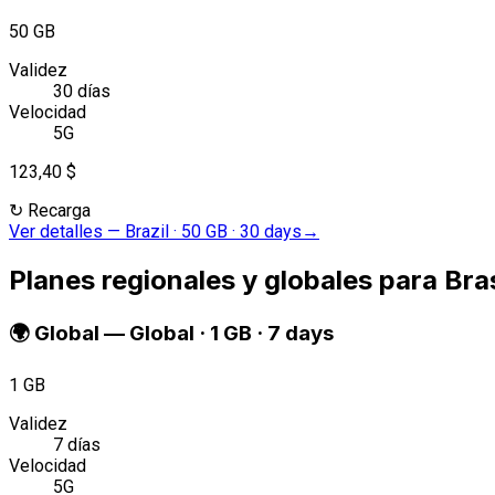
50 GB
Validez
30 días
Velocidad
5G
123,40 $
↻
Recarga
Ver detalles
—
Brazil · 50 GB · 30 days
→
Planes regionales y globales para Bras
🌍
Global
—
Global · 1 GB · 7 days
1 GB
Validez
7 días
Velocidad
5G