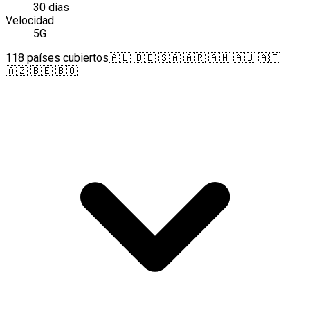
30 días
Velocidad
5G
118 países cubiertos
🇦🇱 🇩🇪 🇸🇦 🇦🇷 🇦🇲 🇦🇺 🇦🇹
🇦🇿 🇧🇪 🇧🇴