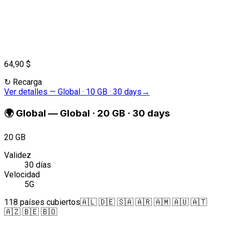
64,90 $
↻
Recarga
Ver detalles
—
Global · 10 GB · 30 days
→
🌍
Global
—
Global · 20 GB · 30 days
20 GB
Validez
30 días
Velocidad
5G
118 países cubiertos
🇦🇱 🇩🇪 🇸🇦 🇦🇷 🇦🇲 🇦🇺 🇦🇹
🇦🇿 🇧🇪 🇧🇴