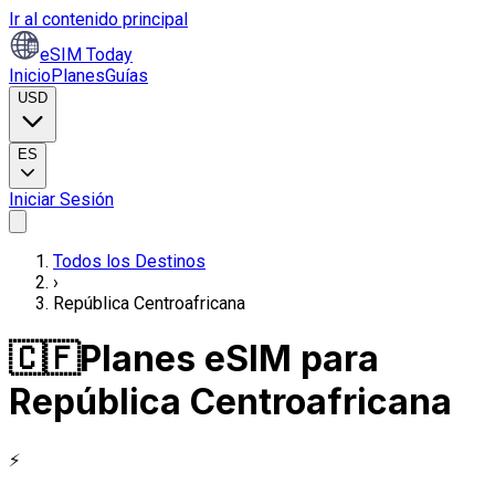
Ir al contenido principal
eSIM Today
Inicio
Planes
Guías
USD
ES
Iniciar Sesión
Todos los Destinos
›
República Centroafricana
🇨🇫
Planes eSIM para
República Centroafricana
⚡