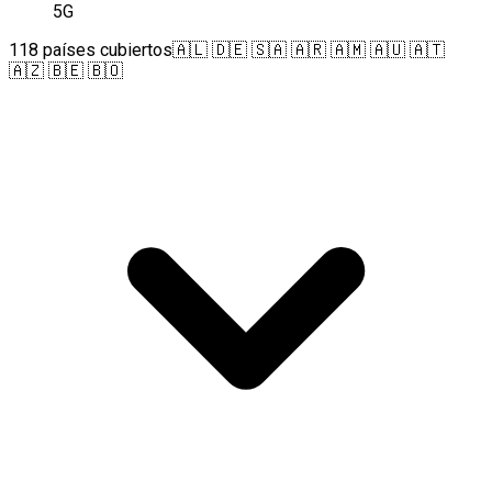
5G
118 países cubiertos
🇦🇱 🇩🇪 🇸🇦 🇦🇷 🇦🇲 🇦🇺 🇦🇹
🇦🇿 🇧🇪 🇧🇴