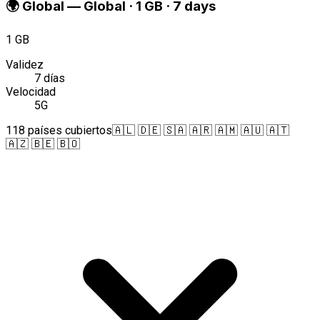
🌍
Global
—
Global · 1 GB · 7 days
1 GB
Validez
7 días
Velocidad
5G
118 países cubiertos
🇦🇱 🇩🇪 🇸🇦 🇦🇷 🇦🇲 🇦🇺 🇦🇹
🇦🇿 🇧🇪 🇧🇴