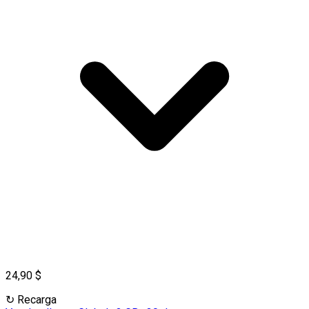
24,90 $
↻
Recarga