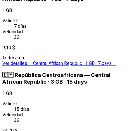
1 GB
Validez
7 días
Velocidad
3G
9,10 $
↻
Recarga
Ver detalles
—
Central African Republic · 1 GB · 7 days
→
🇨🇫
República Centroafricana
—
Central
African Republic · 3 GB · 15 days
3 GB
Validez
15 días
Velocidad
3G
24,20 $