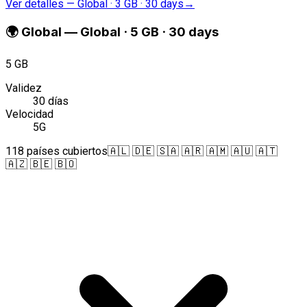
Ver detalles
—
Global · 3 GB · 30 days
→
🌍
Global
—
Global · 5 GB · 30 days
5 GB
Validez
30 días
Velocidad
5G
118 países cubiertos
🇦🇱 🇩🇪 🇸🇦 🇦🇷 🇦🇲 🇦🇺 🇦🇹
🇦🇿 🇧🇪 🇧🇴