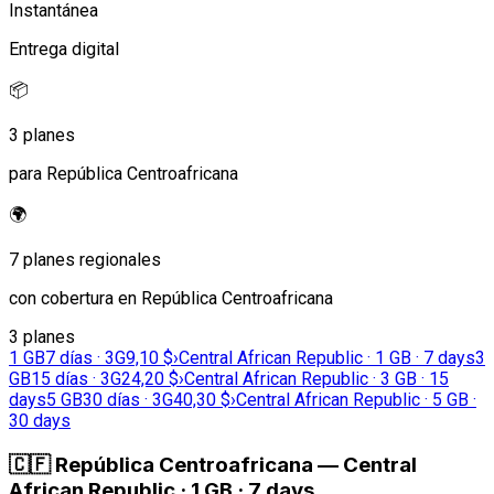
Instantánea
Entrega digital
📦
3 planes
para República Centroafricana
🌍
7 planes regionales
con cobertura en República Centroafricana
3 planes
1 GB
7 días · 3G
9,10 $
›
Central African Republic · 1 GB · 7 days
3
GB
15 días · 3G
24,20 $
›
Central African Republic · 3 GB · 15
days
5 GB
30 días · 3G
40,30 $
›
Central African Republic · 5 GB ·
30 days
🇨🇫
República Centroafricana
—
Central
African Republic · 1 GB · 7 days