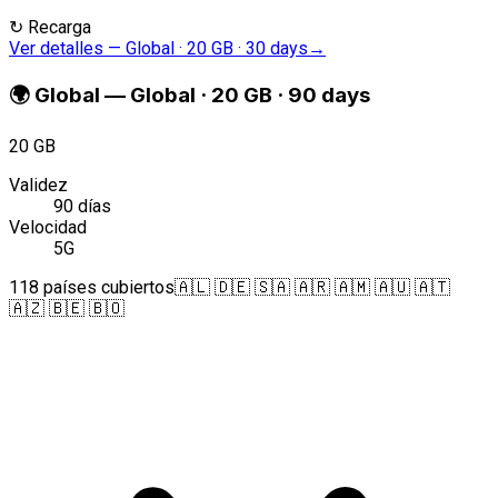
↻
Recarga
Ver detalles
—
Global · 20 GB · 30 days
→
🌍
Global
—
Global · 20 GB · 90 days
20 GB
Validez
90 días
Velocidad
5G
118 países cubiertos
🇦🇱 🇩🇪 🇸🇦 🇦🇷 🇦🇲 🇦🇺 🇦🇹
🇦🇿 🇧🇪 🇧🇴