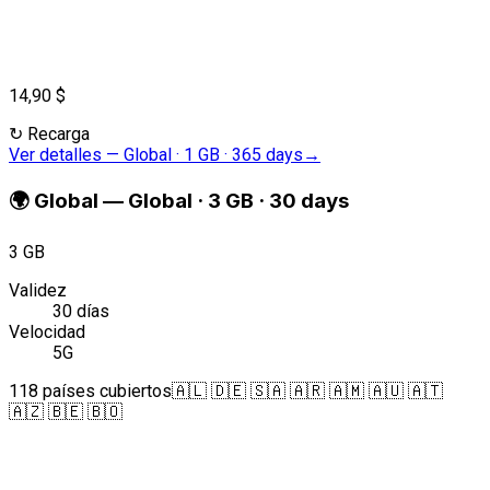
14,90 $
↻
Recarga
Ver detalles
—
Global · 1 GB · 365 days
→
🌍
Global
—
Global · 3 GB · 30 days
3 GB
Validez
30 días
Velocidad
5G
118 países cubiertos
🇦🇱 🇩🇪 🇸🇦 🇦🇷 🇦🇲 🇦🇺 🇦🇹
🇦🇿 🇧🇪 🇧🇴