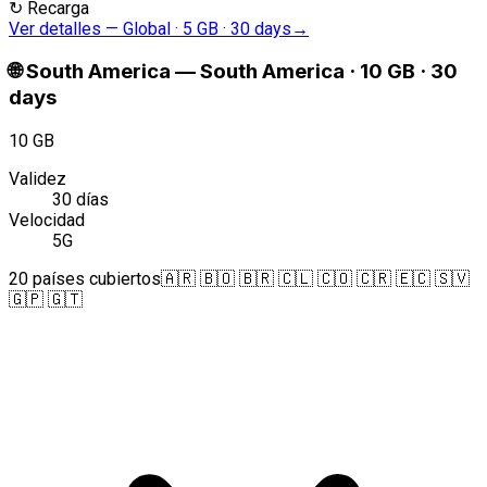
↻
Recarga
Ver detalles
—
Global · 5 GB · 30 days
→
🌐
South America
—
South America · 10 GB · 30
days
10 GB
Validez
30 días
Velocidad
5G
20 países cubiertos
🇦🇷 🇧🇴 🇧🇷 🇨🇱 🇨🇴 🇨🇷 🇪🇨 🇸🇻
🇬🇵 🇬🇹