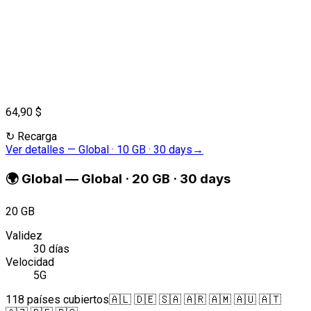
64,90 $
↻
Recarga
Ver detalles
—
Global · 10 GB · 30 days
→
🌍
Global
—
Global · 20 GB · 30 days
20 GB
Validez
30 días
Velocidad
5G
118 países cubiertos
🇦🇱 🇩🇪 🇸🇦 🇦🇷 🇦🇲 🇦🇺 🇦🇹