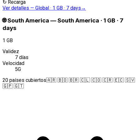
↻
Recarga
Ver detalles
—
Global · 1 GB · 7 days
→
🌐
South America
—
South America · 1 GB · 7
days
1 GB
Validez
7 días
Velocidad
5G
20 países cubiertos
🇦🇷 🇧🇴 🇧🇷 🇨🇱 🇨🇴 🇨🇷 🇪🇨 🇸🇻
🇬🇵 🇬🇹