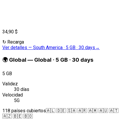
34,90 $
↻
Recarga
Ver detalles
—
South America · 5 GB · 30 days
→
🌍
Global
—
Global · 5 GB · 30 days
5 GB
Validez
30 días
Velocidad
5G
118 países cubiertos
🇦🇱 🇩🇪 🇸🇦 🇦🇷 🇦🇲 🇦🇺 🇦🇹
🇦🇿 🇧🇪 🇧🇴