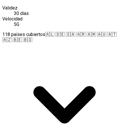
Validez
30 días
Velocidad
5G
118 países cubiertos
🇦🇱 🇩🇪 🇸🇦 🇦🇷 🇦🇲 🇦🇺 🇦🇹
🇦🇿 🇧🇪 🇧🇴