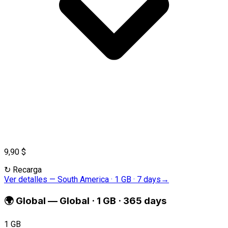
9,90 $
↻
Recarga
Ver detalles
—
South America · 1 GB · 7 days
→
🌍
Global
—
Global · 1 GB · 365 days
1 GB