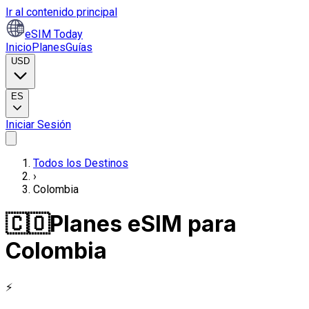
Ir al contenido principal
eSIM Today
Inicio
Planes
Guías
USD
ES
Iniciar Sesión
Todos los Destinos
›
Colombia
🇨🇴
Planes eSIM para
Colombia
⚡