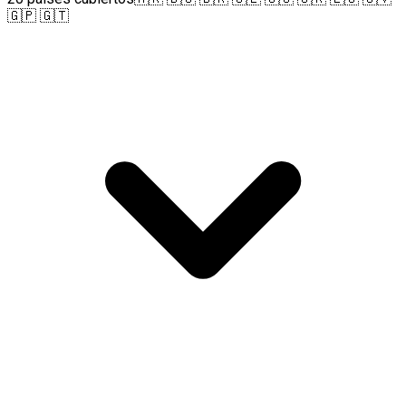
🇬🇵 🇬🇹