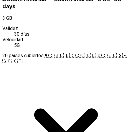
days
3 GB
Validez
30 días
Velocidad
5G
20 países cubiertos
🇦🇷 🇧🇴 🇧🇷 🇨🇱 🇨🇴 🇨🇷 🇪🇨 🇸🇻
🇬🇵 🇬🇹