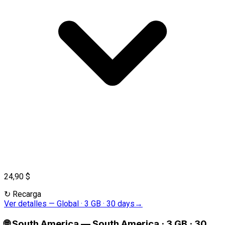
24,90 $
↻
Recarga
Ver detalles
—
Global · 3 GB · 30 days
→
🌐
South America
—
South America · 3 GB · 30