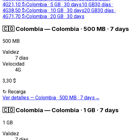
4G
21,10 $
›
Colombia · 5 GB · 30 days
10 GB
30 días ·
4G
38,50 $
›
Colombia · 10 GB · 30 days
20 GB
30 días ·
4G
71,70 $
›
Colombia · 20 GB · 30 days
🇨🇴
Colombia
—
Colombia · 500 MB · 7 days
500 MB
Validez
7 días
Velocidad
4G
3,30 $
↻
Recarga
Ver detalles
—
Colombia · 500 MB · 7 days
→
🇨🇴
Colombia
—
Colombia · 1 GB · 7 days
1 GB
Validez
7 días