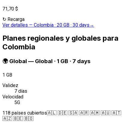
71,70 $
↻
Recarga
Ver detalles
—
Colombia · 20 GB · 30 days
→
Planes regionales y globales para
Colombia
🌍
Global
—
Global · 1 GB · 7 days
1 GB
Validez
7 días
Velocidad
5G
118 países cubiertos
🇦🇱 🇩🇪 🇸🇦 🇦🇷 🇦🇲 🇦🇺 🇦🇹
🇦🇿 🇧🇪 🇧🇴