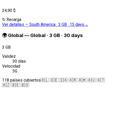
24,90 $
↻
Recarga
Ver detalles
—
South America · 3 GB · 15 days
→
🌍
Global
—
Global · 3 GB · 30 days
3 GB
Validez
30 días
Velocidad
5G
118 países cubiertos
🇦🇱 🇩🇪 🇸🇦 🇦🇷 🇦🇲 🇦🇺 🇦🇹
🇦🇿 🇧🇪 🇧🇴