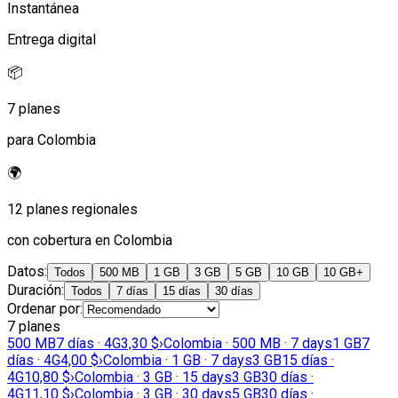
Instantánea
Entrega digital
📦
7 planes
para Colombia
🌍
12 planes regionales
con cobertura en Colombia
Datos
:
Todos
500 MB
1 GB
3 GB
5 GB
10 GB
10 GB+
Duración
:
Todos
7 días
15 días
30 días
Ordenar por
:
7 planes
500 MB
7 días · 4G
3,30 $
›
Colombia · 500 MB · 7 days
1 GB
7
días · 4G
4,00 $
›
Colombia · 1 GB · 7 days
3 GB
15 días ·
4G
10,80 $
›
Colombia · 3 GB · 15 days
3 GB
30 días ·
4G
11,10 $
›
Colombia · 3 GB · 30 days
5 GB
30 días ·