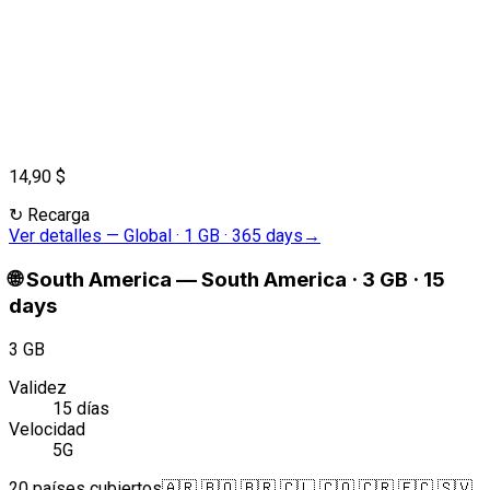
14,90 $
↻
Recarga
Ver detalles
—
Global · 1 GB · 365 days
→
🌐
South America
—
South America · 3 GB · 15
days
3 GB
Validez
15 días
Velocidad
5G
20 países cubiertos
🇦🇷 🇧🇴 🇧🇷 🇨🇱 🇨🇴 🇨🇷 🇪🇨 🇸🇻