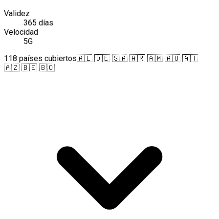
Validez
365 días
Velocidad
5G
118 países cubiertos
🇦🇱 🇩🇪 🇸🇦 🇦🇷 🇦🇲 🇦🇺 🇦🇹
🇦🇿 🇧🇪 🇧🇴