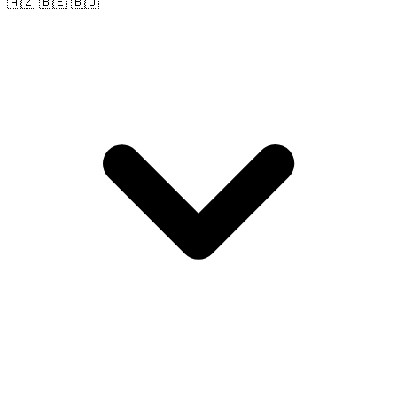
🇦🇿 🇧🇪 🇧🇴