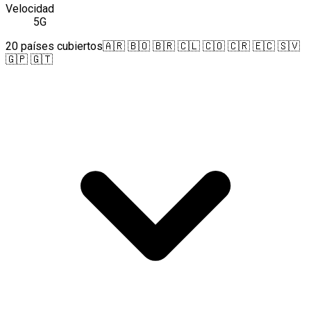
Velocidad
5G
20 países cubiertos
🇦🇷 🇧🇴 🇧🇷 🇨🇱 🇨🇴 🇨🇷 🇪🇨 🇸🇻
🇬🇵 🇬🇹