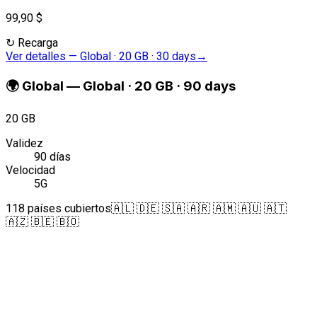
99,90 $
↻
Recarga
Ver detalles
—
Global · 20 GB · 30 days
→
🌍
Global
—
Global · 20 GB · 90 days
20 GB
Validez
90 días
Velocidad
5G
118 países cubiertos
🇦🇱 🇩🇪 🇸🇦 🇦🇷 🇦🇲 🇦🇺 🇦🇹
🇦🇿 🇧🇪 🇧🇴